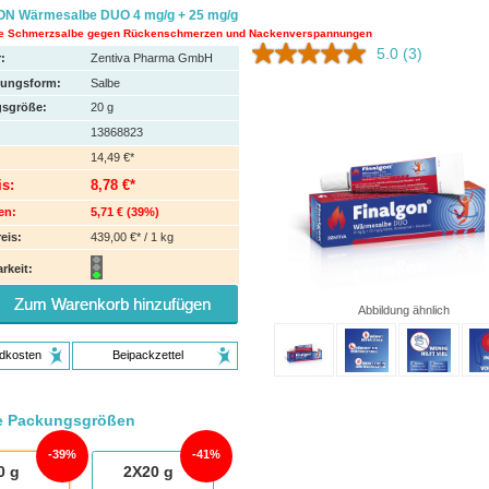
N Wärmesalbe DUO 4 mg/g + 25 mg/g
 Schmerzsalbe gegen Rückenschmerzen und Nackenverspannungen
5.0
(3)
:
Zentiva Pharma GmbH
hungsform:
Salbe
sgröße:
20
g
13868823
14,49 €*
is:
8,78 €*
en:
5,71 €
(
39%
)
eis:
439,00 €* / 1 kg
rkeit:
Zum Warenkorb hinzufügen
Abbildung ähnlich
dkosten
Beipackzettel
e Packungsgrößen
39%
41%
0
g
2X20
g