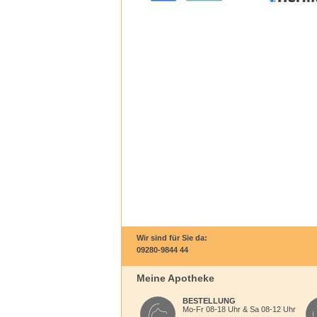
Wir sind für Sie da:
09280-9844 44
Meine Apotheke
BESTELLUNG
Mo-Fr 08-18 Uhr & Sa 08-12 Uhr