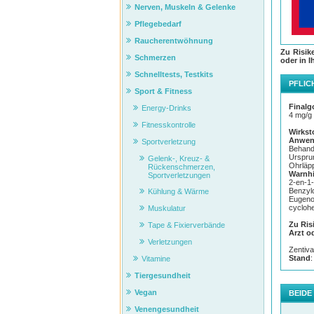
Nerven, Muskeln & Gelenke
Pflegebedarf
Raucherentwöhnung
Zu Risik
Final
Schmerzen
oder in I
Die Rü
Schnelltests, Testkits
Dann w
PFLIC
Noniva
Sport & Fitness
Rücke
Finalg
Energy-Drinks
Die wä
4 mg/g 
schnel
Fitnesskontrolle
Wirkst
Anwen
Sportverletzung
Behand
Ursprun
Anwe
Gelenk-, Kreuz- &
Ohrläp
Rückenschmerzen,
Finalg
Warnh
Sportverletzungen
auf de
2-en-1-
einmas
Benzylc
Kühlung & Wärme
Eugenol
Wird d
cyclohe
Muskulatur
verrin
Anwend
Zu Ris
Tape & Fixierverbände
Wattep
Arzt o
Verletzungen
Zentiv
Stand
:
Vitamine
Tiergesundheit
Vegan
BEIDE
Venengesundheit