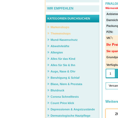
FINALGO
Wärmende
WIR EMPFEHLEN
Anbieter
KATEGORIEN DURCHSUCHEN
Darreic
Packung
Markenshops
PZN
:
Themenshops
1
VK
:
Mund-Nasenschutz
Ihr Pre
Abwehrkräfte
Sie spar
Allergien
Grundpr
Alles für das Kind
Verfügba
Alles für Sie & Ihn
Auge, Nase & Ohr
Beruhigung & Schlaf
Blase, Niere & Prostata
Versan
Blutdruck
Corona Schnelltests
Weiter
Count Price klick
Depressionen & Angstzustände
2
Dermatologische Hautpflege