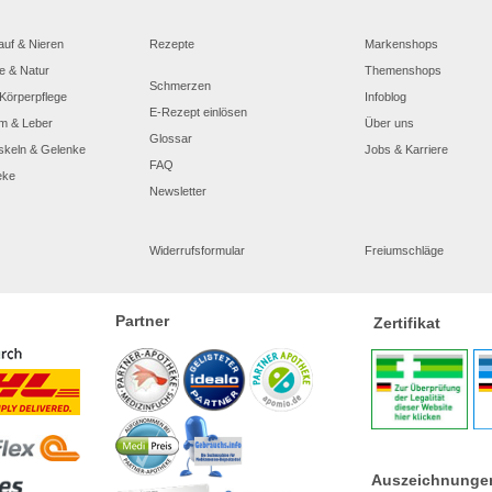
wieder entfernt.
auf & Nieren
Rezepte
Markenshops
e & Natur
Themenshops
Schmerzen
Körperpflege
Infoblog
E-Rezept einlösen
m & Leber
Über uns
Glossar
skeln & Gelenke
Jobs & Karriere
FAQ
eke
Newsletter
Widerrufsformular
Freiumschläge
Partner
Zertifikat
Auszeichnunge