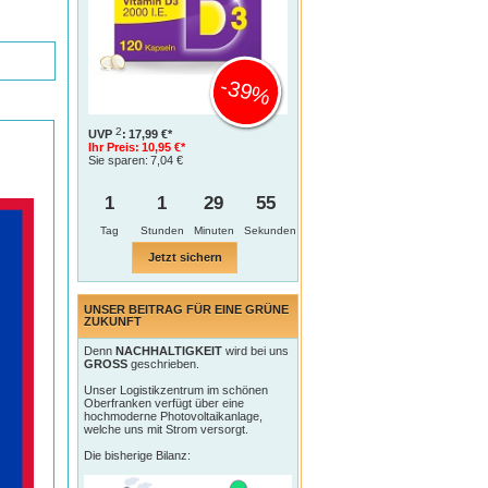
-39%
2
UVP
:
17,99 €*
Ihr Preis:
10,95 €*
Sie sparen:
7,04 €
1
1
29
54
Tag
Jetzt sichern
UNSER BEITRAG FÜR EINE GRÜNE
ZUKUNFT
Denn
NACHHALTIGKEIT
wird bei uns
GROSS
geschrieben.
Unser Logistikzentrum im schönen
Oberfranken verfügt über eine
hochmoderne Photovoltaikanlage,
welche uns mit Strom versorgt.
Die bisherige Bilanz: