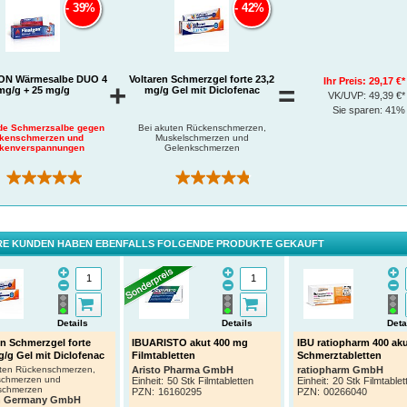
Mit der Wärmesalbe sind keine Verbrennungen möglich,
39%
42%
Wärme aus dem Inneren des eigenen Körpers heraus
entsteht.
Diese lässt die Muskeln entspannen, macht das Gewe
weich und lindert so Verspannungsschmerzen.
Die erhöhte Durchblutung sorgt außerdem dafür, dass
ON Wärmesalbe DUO 4
Voltaren Schmerzgel forte 23,2
Ihr Preis:
29,17 €*
+
=
Muskulatur und gegebenenfalls auch Gelenke besser
mg/g + 25 mg/g
mg/g Gel mit Diclofenac
VK/UVP:
49,39 €*
versorgt werden.
Sie sparen:
41%
e Schmerzsalbe gegen
Bei akuten Rückenschmerzen,
kenschmerzen und
Muskelschmerzen und
kenverspannungen
Gelenkschmerzen
(3)
(228)
en
®
on
Wärmesalbe DUO wirkt tief in der Muskulatur, und
reits nach 20-30 Minuten nach dem Auftragen.
r Patienten berichten von einer deutlich verbesserten
[1]
E KUNDEN HABEN EBENFALLS FOLGENDE PRODUKTE GEKAUFT
ichkeit bereits am 1. Tag!
itz et al. (2016) Eur J Pain. 20: 263-273
Details
Details
Deta
en Schmerzgel forte
IBUARISTO akut 400 mg
IBU ratiopharm 400 ak
g/g Gel mit Diclofenac
Filmtabletten
Schmerztabletten
uten Rückenschmerzen,
Aristo Pharma GmbH
ratiopharm GmbH
schmerzen und
Einheit:
50 Stk Filmtabletten
Einheit:
20 Stk Filmtablet
schmerzen
PZN
:
16160295
PZN
:
00266040
®
®
®
Finalgon
Wärmecreme
Finalgon
Wärmecreme
Finalgon
Wärmesa
n Germany GmbH
CPD
DUO
DUO