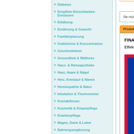
Diabetes
Entgiften-Entschlacken-
Entsäuern
Sie mü
Erkältung
Produk
Ernährung & Gewicht
Familienplanung
FIN
Gedächtnis & Konzentration
Effe
Geschenkideen
Gesundheit & Wellness
Haus- & Reiseapotheke
Haut, Haare & Nägel
Herz, Kreislauf & Nieren
Homöopathie & Natur
Inhalation & Thermometer
Kontaktlinsen
Kosmetik & Körperpflege
Krankenpflege
Magen, Darm & Leber
Nahrungsergänzung