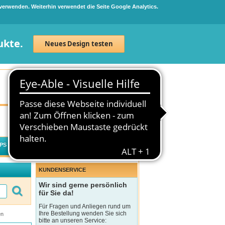
 verwenden. Weiterhin verwendet die Seite Google Analytics.
ukte.
Neues Design testen
Neuanmeldung
Anmelden
0
Artikel
0,00 €
PS
WECHSELWIRKUNGSCHECK
KUNDENSERVICE
Wir sind gerne persönlich
für Sie da!
Für Fragen und Anliegen rund um
Ihre Bestellung wenden Sie sich
en
bitte an unseren Service: