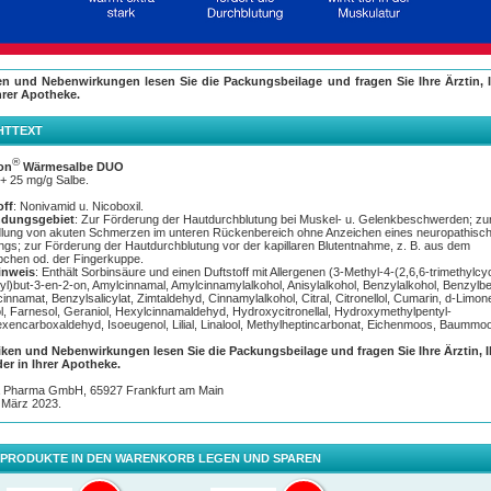
®
en und Nebenwirkungen lesen Sie die Packungsbeilage und fragen Sie Ihre Ärztin, I
gon
– lockert verspannte Muskeln und bekämpft Rückenschmerzen
hrer Apotheke.
ckenschmerzen sind kaum auszuhalten? Der Nacken ist komplett versteift?
®
irkt Finalgon
Wärmesalbe DUO mit einer höheren Konzentration der Wirkstoffkombination
HTTEXT
®
mid und Nicoboxil. Finalgon
sorgt für die extra starke Wärme und lindert Muskelschmerzen
nbereich, aber auch Knieschmerzen oder Gelenkschmerzen.
®
on
Wärmesalbe DUO
rmende Salbe fördert die Durchblutung, erzeugt ein intensives Wärmegefühl und sorgt für ei
+ 25 mg/g Salbe.
l einsetzende Muskelentspannung.
off
: Nonivamid u. Nicoboxil.
dungsgebiet
: Zur Förderung der Hautdurchblutung bei Muskel- u. Gelenkbeschwerden; zu
lung von akuten Schmerzen im unteren Rückenbereich ohne Anzeichen eines neuropathisc
gs; zur Förderung der Hautdurchblutung vor der kapillaren Blutentnahme, z. B. aus dem
ndung
pchen od. der Fingerkuppe.
®
on
Wärmesalbe DUO sollte bis zu 3-mal täglich direkt
inweis
: Enthält Sorbinsäure und einen Duftstoff mit Allergenen (3-Methyl-4-(2,6,6-trimethylcy
r schmerzenden Stelle dünn aufgetragen und sanft
yl)but-3-en-2-on, Amylcinnamal, Amylcinnamylalkohol, Anisylalkohol, Benzylalkohol, Benzylb
siert werden.
innamat, Benzylsalicylat, Zimtaldehyd, Cinnamylalkohol, Citral, Citronellol, Cumarin, d-Limon
, Farnesol, Geraniol, Hexylcinnamaldehyd, Hydroxycitronellal, Hydroxymethylpentyl-
ie Wärme als zu stark empfunden, kann die Wirkung
xencarboxaldehyd, Isoeugenol, Lilial, Linalool, Methylheptincarbonat, Eichenmoos, Baummoo
gert werden, indem man die Schmerzsalbe nach der
ung mit einem in Bodylotion oder Öl getränkten
iken und Nebenwirkungen lesen Sie die Packungsbeilage und fragen Sie Ihre Ärztin, 
ad wieder entfernt.
der in Ihrer Apotheke.
a Pharma GmbH, 65927 Frankfurt am Main
 März 2023.
 PRODUKTE IN DEN WARENKORB LEGEN UND SPAREN
Wirkungsweise