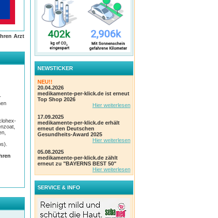
hren Arzt
 im
NEWSTICKER
ne
NEU!!
20.04.2026
medikamente-per-klick.de ist erneut
r
Top Shop 2026
hen
Hier weiterlesen
17.09.2025
clohex-
medikamente-per-klick.de erhält
enzoat,
erneut den Deutschen
en,
Gesundheits-Award 2025
Hier weiterlesen
s).
05.08.2025
Ihren
medikamente-per-klick.de zählt
erneut zu "BAYERNS BEST 50"
Hier weiterlesen
SERVICE & INFO