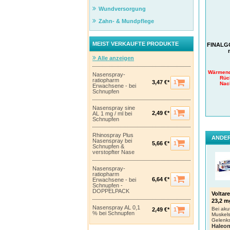
Wundversorgung
Zahn- & Mundpflege
MEIST VERKAUFTE PRODUKTE
FINALG
Alle anzeigen
Wärmend
Nasenspray-
Rüc
ratiopharm
1
3,47 €*
Nac
Erwachsene - bei
Schnupfen
Nutz
Nasenspray sine
1
2,49 €*
AL 1 mg / ml bei
Finalg
Schnupfen
das be
80% de
Rhinospray Plus
ANDER
Bewegl
Nasenspray bei
1
5,66 €*
Schnupfen &
[1]
verstopfter Nase
Gaub
Nasenspray-
ratiopharm
1
6,64 €*
Erwachsene - bei
Schnupfen -
DOPPELPACK
Voltar
23,2 m
Nasenspray AL 0,1
Bei ak
1
2,49 €*
% bei Schnupfen
Muskel
Gelenk
Haleo