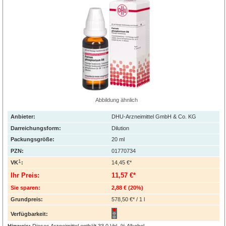
Abbildung ähnlich
Anbieter:
DHU-Arzneimittel GmbH & Co. KG
Darreichungsform:
Dilution
Packungsgröße:
20
ml
PZN
:
01770734
1
VK
:
14,45 €*
Ihr Preis:
11,57 €*
Sie sparen:
2,88 €
(
20%
)
Grundpreis:
578,50 €* / 1 l
Verfügbarkeit: