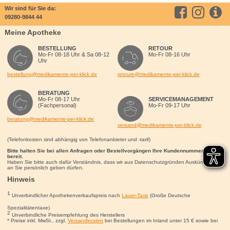
Wir sind für Sie da:
09280-9844 44
Meine Apotheke
BESTELLUNG
RETOUR
Mo-Fr 08-18 Uhr & Sa 08-12
Mo-Fr 08-16 Uhr
Uhr
bestellung@medikamente-per-klick.de
retoure@medikamente-per-klick.de
BERATUNG
Mo-Fr 08-17 Uhr
SERVICEMANAGEMENT
(Fachpersonal)
Mo-Fr 09-17 Uhr
beratung@medikamente-per-klick.de
versand@medikamente-per-klick.de
(Telefonkosten sind abhängig von Telefonanbieter und -tarif)
Bitte halten Sie bei allen Anfragen oder Bestellvorgängen Ihre Kundennummer für uns
bereit.
Haben Sie bitte auch dafür Verständnis, dass wir aus Datenschutzgründen Auskünfte nur
an Sie persönlich geben dürfen.
Hinweis
1
Unverbindlicher Apothekenverkaufspreis nach
Lauer-Taxe
(Große Deutsche
Spezialitätentaxe)
2
Unverbindliche Preisempfehlung des Herstellers
* Preise inkl. MwSt., zzgl.
Versandkosten
bei Bestellungen im Inland unter 15
€
sowie bei