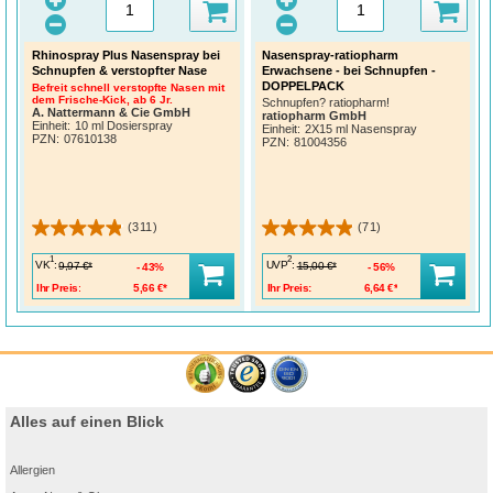
Rhinospray Plus Nasenspray bei
Nasenspray-ratiopharm
Schnupfen & verstopfter Nase
Erwachsene - bei Schnupfen -
DOPPELPACK
Befreit schnell verstopfte Nasen mit
dem Frische-Kick, ab 6 Jr.
Schnupfen? ratiopharm!
A. Nattermann & Cie GmbH
ratiopharm GmbH
Einheit:
10 ml Dosierspray
Einheit:
2X15 ml Nasenspray
PZN
:
07610138
PZN
:
81004356
(311)
(71)
1
2
VK
:
UVP
:
9,97 €*
15,00 €*
43%
56%
Ihr Preis:
5,66 €*
Ihr Preis:
6,64 €*
Alles auf einen Blick
Allergien