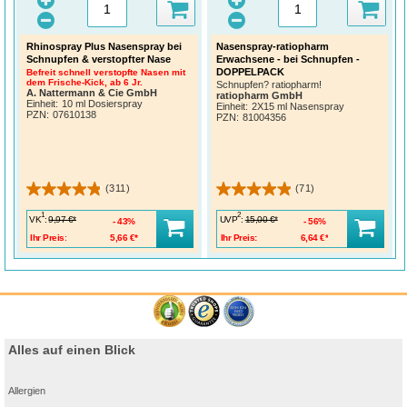
Rhinospray Plus Nasenspray bei
Nasenspray-ratiopharm
Schnupfen & verstopfter Nase
Erwachsene - bei Schnupfen -
DOPPELPACK
Befreit schnell verstopfte Nasen mit
dem Frische-Kick, ab 6 Jr.
Schnupfen? ratiopharm!
A. Nattermann & Cie GmbH
ratiopharm GmbH
Einheit:
10 ml Dosierspray
Einheit:
2X15 ml Nasenspray
PZN
:
07610138
PZN
:
81004356
(311)
(71)
1
2
VK
:
UVP
:
9,97 €*
15,00 €*
43%
56%
Ihr Preis:
5,66 €*
Ihr Preis:
6,64 €*
Alles auf einen Blick
Allergien