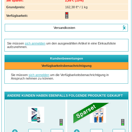
Sie sparen:
2,89 €
(
10%
)
Grundpreis:
162,38 €* / 1 kg
Verfügbarkeit:
Versandkosten
Sie müssen
sich anmelden
um den ausgewählten Artikel in eine Einkaufsliste
aufzunehmen.
Kundenbewertungen
Verfügbarkeitsbenachrichtigung
Sie müssen
sich anmelden
um die Verfügbarkeitsbenachrichtigung in
Anspruch nehmen zu können.
ANDERE KUNDEN HABEN EBENFALLS FOLGENDE PRODUKTE GEKAUFT