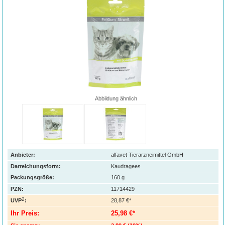
Abbildung ähnlich
Anbieter:
alfavet Tierarzneimittel GmbH
Darreichungsform:
Kaudragees
Packungsgröße:
160
g
PZN
:
11714429
2
UVP
:
28,87 €*
Ihr Preis:
25,98 €*