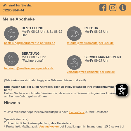
Wir sind für Sie da:
09280-9844 44
Meine Apotheke
BESTELLUNG
RETOUR
Mo-Fr 08-18 Uhr & Sa 08-12
Mo-Fr 08-16 Uhr
Uhr
bestellung@medikamente-per-klick.de
retoure@medikamente-per-klick.de
BERATUNG
Mo-Fr 08-17 Uhr
SERVICEMANAGEMENT
(Fachpersonal)
Mo-Fr 09-17 Uhr
beratung@medikamente-per-klick.de
versand@medikamente-per-klick.de
(Telefonkosten sind abhängig von Telefonanbieter und -tarif)
Bitte halten Sie bei allen Anfragen oder Bestellvorgängen Ihre Kundennummer für uns
bereit.
Haben Sie bitte auch dafür Verständnis, dass wir aus Datenschutzgründen Auskünfte nur
an Sie persönlich geben dürfen.
Hinweis
1
Unverbindlicher Apothekenverkaufspreis nach
Lauer-Taxe
(Große Deutsche
Spezialitätentaxe)
2
Unverbindliche Preisempfehlung des Herstellers
* Preise inkl. MwSt., zzgl.
Versandkosten
bei Bestellungen im Inland unter 15
€
sowie bei