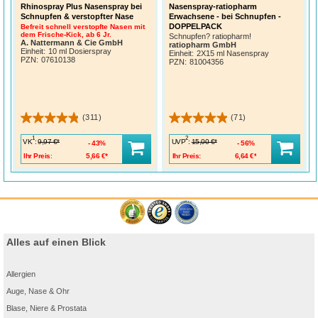
Rhinospray Plus Nasenspray bei
Nasenspray-ratiopharm
Schnupfen & verstopfter Nase
Erwachsene - bei Schnupfen -
DOPPELPACK
Befreit schnell verstopfte Nasen mit
dem Frische-Kick, ab 6 Jr.
Schnupfen? ratiopharm!
A. Nattermann & Cie GmbH
ratiopharm GmbH
Einheit:
10 ml Dosierspray
Einheit:
2X15 ml Nasenspray
PZN
:
07610138
PZN
:
81004356
(311)
(71)
1
2
VK
:
UVP
:
9,97 €*
15,00 €*
43%
56%
Ihr Preis:
5,66 €*
Ihr Preis:
6,64 €*
Alles auf einen Blick
Allergien
Auge, Nase & Ohr
Blase, Niere & Prostata