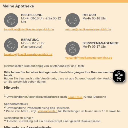
Meine Apotheke
BESTELLUNG
RETOUR
Mo-Fr 08-18 Uhr & Sa 08-12
Mo-Fr 08-16 Uhr
Uhr
bestellung@medikamente-per-klick.de
retoure@medikamente-per-klick.de
BERATUNG
Mo-Fr 08-17 Uhr
SERVICEMANAGEMENT
(Fachpersonal)
Mo-Fr 09-17 Uhr
beratung@medikamente-per-klick.de
versand@medikamente-per-klick.de
(Telefonkosten sind abhängig von Telefonanbieter und -tarif)
Bitte halten Sie bei allen Anfragen oder Bestellvorgängen Ihre Kundennummer für uns
bereit.
Haben Sie bitte auch dafür Verständnis, dass wir aus Datenschutzgründen Auskünfte nur
an Sie persönlich geben dürfen.
Hinweis
1
Unverbindlicher Apothekenverkaufspreis nach
Lauer-Taxe
(Große Deutsche
Spezialitätentaxe)
2
Unverbindliche Preisempfehlung des Herstellers
* Preise inkl. MwSt., zzgl.
Versandkosten
bei Bestellungen im Inland unter 15
€
sowie bei
Auslandsbestellungen.
** Gesetzl. Zuzahlung auf ein Kassenrezept einer gesetzl. Krankenkasse.
Hinweis zu Arzneimitteln