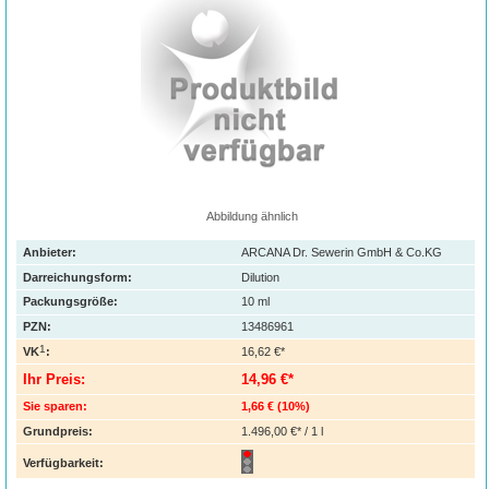
Abbildung ähnlich
Anbieter:
ARCANA Dr. Sewerin GmbH & Co.KG
Darreichungsform:
Dilution
Packungsgröße:
10
ml
PZN
:
13486961
1
VK
:
16,62 €*
Ihr Preis:
14,96 €*
Sie sparen:
1,66 €
(
10%
)
Grundpreis:
1.496,00 €* / 1 l
Verfügbarkeit: