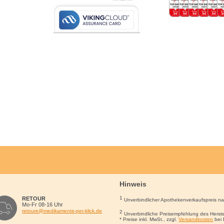
Hinweis
1
RETOUR
Unverbindlicher Apothekenverkaufspreis n
Mo-Fr 08-16 Uhr
retoure@medikamente-per-klick.de
2
Unverbindliche Preisempfehlung des Herste
* Preise inkl. MwSt., zzgl.
Versandkosten
bei 