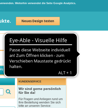
 verwenden. Weiterhin verwendet die Seite Google Analytics.
ukte.
Neues Design testen
Neuanmeldung
Anmelden
0
Artikel
0,00 €
PS
WECHSELWIRKUNGSCHECK
KUNDENSERVICE
Wir sind gerne persönlich
für Sie da!
Für Fragen und Anliegen rund um
Ihre Bestellung wenden Sie sich
bitte an unseren Service: