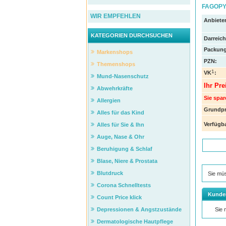
FAGOPYR
WIR EMPFEHLEN
Anbieter
KATEGORIEN DURCHSUCHEN
Darreic
Packung
Markenshops
PZN
:
Themenshops
1
VK
:
Mund-Nasenschutz
Ihr Pre
Abwehrkräfte
Sie spar
Allergien
Grundpr
Alles für das Kind
Verfügba
Alles für Sie & Ihn
Auge, Nase & Ohr
Beruhigung & Schlaf
Blase, Niere & Prostata
Blutdruck
Sie mü
Corona Schnelltests
Kunde
Count Price klick
Depressionen & Angstzustände
Sie
Dermatologische Hautpflege