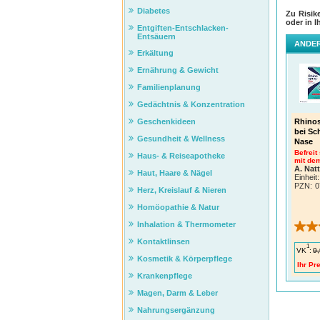
Diabetes
Zu Risik
oder in I
Entgiften-Entschlacken-
Entsäuern
ANDER
Erkältung
Ernährung & Gewicht
Familienplanung
Gedächtnis & Konzentration
Geschenkideen
Rhinos
bei Sc
Gesundheit & Wellness
Nase
Befreit
Haus- & Reiseapotheke
mit dem
A. Nat
Haut, Haare & Nägel
Einheit:
PZN
:
0
Herz, Kreislauf & Nieren
Homöopathie & Natur
Inhalation & Thermometer
Kontaktlinsen
1
VK
:
9,
Kosmetik & Körperpflege
Ihr Pre
Krankenpflege
Magen, Darm & Leber
Nahrungsergänzung