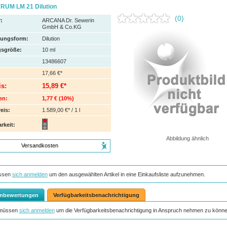
UM LM 21 Dilution
(0)
:
ARCANA Dr. Sewerin
GmbH & Co.KG
hungsform:
Dilution
sgröße:
10
ml
13486607
17,66 €*
is:
15,89 €*
en:
1,77 €
(
10%
)
eis:
1.589,00 €* / 1 l
rkeit:
Abbildung ähnlich
Versandkosten
ssen
sich anmelden
um den ausgewählten Artikel in eine Einkaufsliste aufzunehmen.
nbewertungen
Verfügbarkeitsbenachrichtigung
 müssen
sich anmelden
um die Verfügbarkeitsbenachrichtigung in Anspruch nehmen zu könne