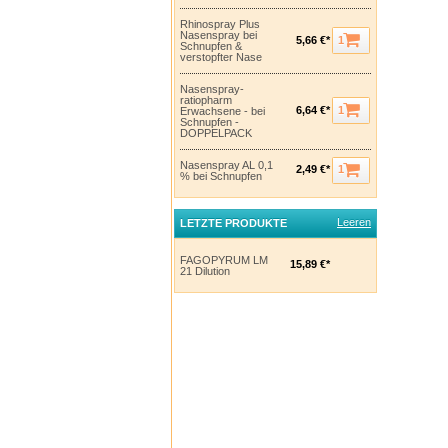
Rhinospray Plus
Nasenspray bei
1
5,66 €*
Schnupfen &
verstopfter Nase
Nasenspray-
ratiopharm
1
6,64 €*
Erwachsene - bei
Schnupfen -
DOPPELPACK
Nasenspray AL 0,1
1
2,49 €*
% bei Schnupfen
Leeren
LETZTE PRODUKTE
FAGOPYRUM LM
15,89 €*
21 Dilution