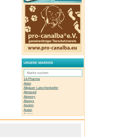
UNSERE MARKEN
1A Pharma
Abtei
Allgäuer Latschenkiefer
Almased
Alopexy
Always
Aspirin
Autan
Avene
Bachblüten-Orginal
Bepanthen
Basica
Biolectra
Bombastus