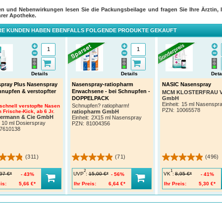
en und Nebenwirkungen lesen Sie die Packungsbeilage und fragen Sie Ihre Ärztin, I
hrer Apotheke.
E KUNDEN HABEN EBENFALLS FOLGENDE PRODUKTE GEKAUFT
Details
Details
Deta
pray Plus Nasenspray
Nasenspray-ratiopharm
NASIC Nasenspray
hnupfen & verstopfter
Erwachsene - bei Schnupfen -
MCM KLOSTERFRAU Ve
GmbH
DOPPELPACK
Einheit:
15 ml Nasenspr
Schnupfen? ratiopharm!
 schnell verstopfte Nasen
PZN
:
10065578
 Frische-Kick, ab 6 Jr.
ratiopharm GmbH
termann & Cie GmbH
Einheit:
2X15 ml Nasenspray
10 ml Dosierspray
PZN
:
81004356
7610138
(311)
(71)
(496)
2
1
UVP
:
VK
:
97 €*
15,00 €*
8,95 €*
43%
56%
41%
is:
5,66 €*
Ihr Preis:
6,64 €*
Ihr Preis:
5,30 €*