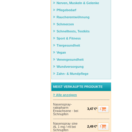
Nerven, Muskeln & Gelenke
Pflegebedarf
Raucherentwöhnung
Schmerzen
Schnelltests, Testkits
Sport & Fitness
Tiergesundheit
Vegan
Venengesundheit
Wundversorgung
Zahn- & Mundpflege
MEIST VERKAUFTE PRODUKTE
Alle anzeigen
Nasenspray-
ratiopharm
1
3,47 €*
Erwachsene - bei
Schnupfen
Nasenspray sine
1
2,49 €*
AL 1 mg / ml bei
Schnupfen