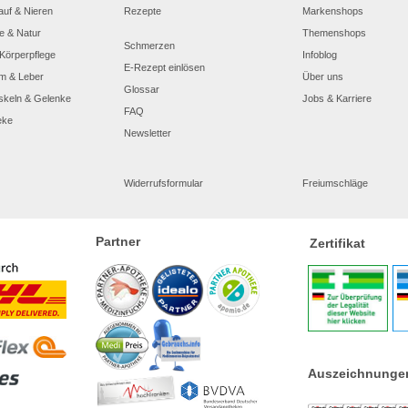
auf & Nieren
Rezepte
Markenshops
e & Natur
Themenshops
Schmerzen
Körperpflege
Infoblog
E-Rezept einlösen
m & Leber
Über uns
Glossar
skeln & Gelenke
Jobs & Karriere
FAQ
eke
Newsletter
Widerrufsformular
Freiumschläge
Partner
Zertifikat
Auszeichnunge