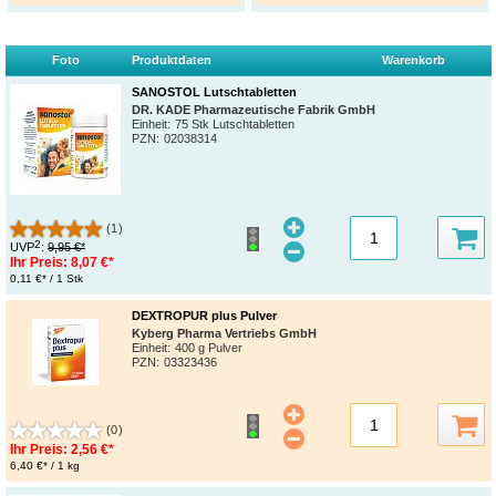
Foto
Produktdaten
Warenkorb
SANOSTOL Lutschtabletten
DR. KADE Pharmazeutische Fabrik GmbH
Einheit:
75 Stk Lutschtabletten
PZN
:
02038314
(1)
2
UVP
:
9,95 €*
Ihr Preis:
8,07 €*
0,11 €* / 1 Stk
DEXTROPUR plus Pulver
Kyberg Pharma Vertriebs GmbH
Einheit:
400 g Pulver
PZN
:
03323436
(0)
Ihr Preis:
2,56 €*
6,40 €* / 1 kg