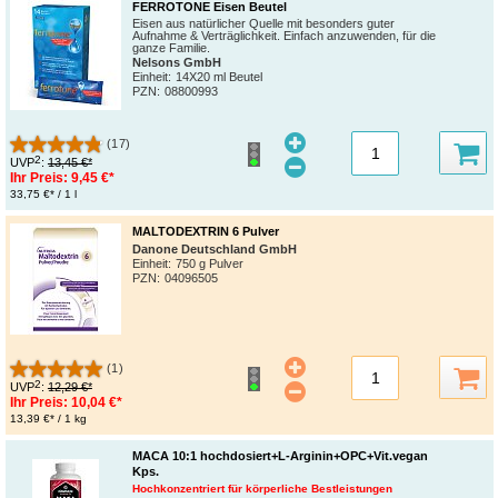
FERROTONE Eisen Beutel
Eisen aus natürlicher Quelle mit besonders guter
Aufnahme & Verträglichkeit. Einfach anzuwenden, für die
ganze Familie.
Nelsons GmbH
Einheit:
14X20 ml Beutel
PZN
:
08800993
(17)
2
UVP
:
13,45 €*
Ihr Preis:
9,45 €*
33,75 €* / 1 l
MALTODEXTRIN 6 Pulver
Danone Deutschland GmbH
Einheit:
750 g Pulver
PZN
:
04096505
(1)
2
UVP
:
12,29 €*
Ihr Preis:
10,04 €*
13,39 €* / 1 kg
MACA 10:1 hochdosiert+L-Arginin+OPC+Vit.vegan
Kps.
Hochkonzentriert für körperliche Bestleistungen