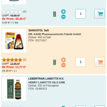
(0)
2
UVP
:
49,95 €*
Ihr Preis:
40,46 €*
0,45 €* / 1 Stk
SANOSTOL Saft
DR. KADE Pharmazeutische Fabrik GmbH
Einheit:
460 ml Saft
PZN
:
02171817
(2)
2
UVP
:
13,95 €*
Ihr Preis:
11,77 €*
25,59 €* / 1 l
LEBERTRAN LAMOTTE H.V.
HENRY LAMOTTE OILS GMB
Einheit:
250 ml Flüssigkeit
PZN
:
01484313