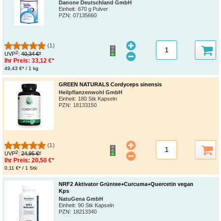
Danone Deutschland GmbH
Einheit:
670 g Pulver
PZN
:
07135660
(1)
2
UVP
:
40,34 €*
Ihr Preis:
33,12 €*
49,43 €* / 1 kg
GREEN NATURALS Cordyceps sinensis
Heilpflanzenwohl GmbH
Einheit:
180 Stk Kapseln
PZN
:
18133150
(1)
2
UVP
:
24,95 €*
Ihr Preis:
20,50 €*
0,11 €* / 1 Stk
NRF2 Aktivator Grüntee+Curcuma+Quercetin vegan
Kps
NatuGena GmbH
Einheit:
90 Stk Kapseln
PZN
:
18213340