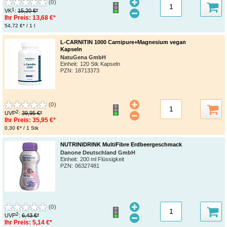
(0)
1
VK
:
15,20 €*
Ihr Preis:
13,68 €*
54,72 €* / 1 l
L-CARNITIN 1000 Carnipure+Magnesium vegan
Kapseln
NatuGena GmbH
Einheit:
120 Stk Kapseln
PZN
:
18713373
(0)
2
UVP
:
39,95 €*
Ihr Preis:
35,95 €*
0,30 €* / 1 Stk
NUTRINIDRINK MultiFibre Erdbeergeschmack
Danone Deutschland GmbH
Einheit:
200 ml Flüssigkeit
PZN
:
06327481
(0)
2
UVP
:
6,43 €*
Ihr Preis:
5,14 €*