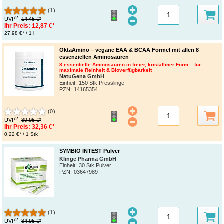
(1)
2
UVP
:
14,45 €*
Ihr Preis:
12,87 €*
27,98 €* / 1 l
OktaAmino – vegane EAA & BCAA Formel mit allen 8
essenziellen Aminosäuren
8 essentielle Aminosäuren in freier, kristalliner Form – für
maximale Reinheit & Bioverfügbarkeit
NatuGena GmbH
Einheit:
150 Stk Presslinge
PZN
:
14165354
(0)
2
UVP
:
39,95 €*
Ihr Preis:
32,36 €*
0,22 €* / 1 Stk
SYMBIO INTEST Pulver
Klinge Pharma GmbH
Einheit:
30 Stk Pulver
PZN
:
03647989
(1)
2
UVP
:
34,95 €*