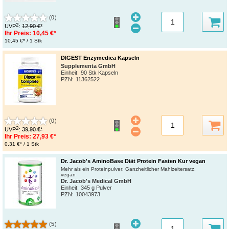
(0)
2
UVP
:
12,90 €*
Ihr Preis:
10,45 €*
10,45 €* / 1 Stk
DIGEST Enzymedica Kapseln
Supplementa GmbH
Einheit:
90 Stk Kapseln
PZN
:
11362522
(0)
2
UVP
:
39,90 €*
Ihr Preis:
27,93 €*
0,31 €* / 1 Stk
Dr. Jacob's AminoBase Diät Protein Fasten Kur vegan
Mehr als ein Proteinpulver: Ganzheitlicher Mahlzeitersatz,
vegan
Dr. Jacob's Medical GmbH
Einheit:
345 g Pulver
PZN
:
10043973
(5)