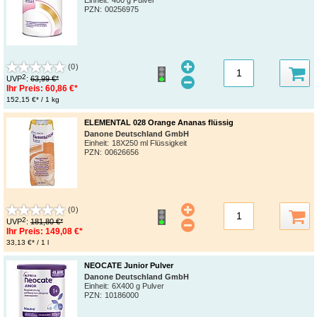
PZN
:
00256975
(0)
2
UVP
:
63,99 €*
Ihr Preis:
60,86 €*
152,15 €* / 1 kg
ELEMENTAL 028 Orange Ananas flüssig
Danone Deutschland GmbH
Einheit:
18X250 ml Flüssigkeit
PZN
:
00626656
(0)
2
UVP
:
181,80 €*
Ihr Preis:
149,08 €*
33,13 €* / 1 l
NEOCATE Junior Pulver
Danone Deutschland GmbH
Einheit:
6X400 g Pulver
PZN
:
10186000