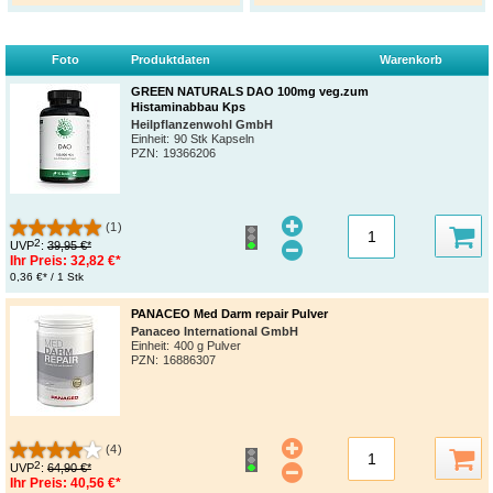
Foto
Produktdaten
Warenkorb
GREEN NATURALS DAO 100mg veg.zum
Histaminabbau Kps
Heilpflanzenwohl GmbH
Einheit:
90 Stk Kapseln
PZN
:
19366206
(1)
2
UVP
:
39,95 €*
Ihr Preis:
32,82 €*
0,36 €* / 1 Stk
PANACEO Med Darm repair Pulver
Panaceo International GmbH
Einheit:
400 g Pulver
PZN
:
16886307
(4)
2
UVP
:
64,90 €*
Ihr Preis:
40,56 €*