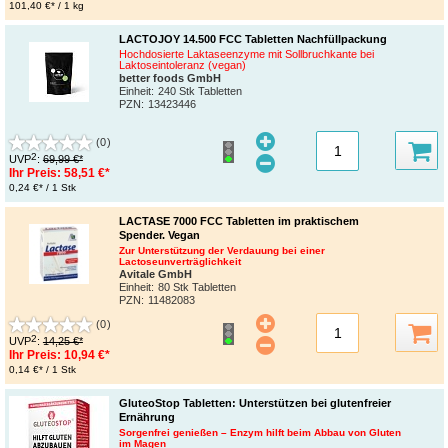
101,40 €* / 1 kg
LACTOJOY 14.500 FCC Tabletten Nachfüllpackung
Hochdosierte Laktaseenzyme mit Sollbruchkante bei
Laktoseintoleranz (vegan)
better foods GmbH
Einheit:
240 Stk Tabletten
PZN
:
13423446
(0)
2
UVP
:
69,99 €*
Ihr Preis:
58,51 €*
0,24 €* / 1 Stk
LACTASE 7000 FCC Tabletten im praktischem
Spender. Vegan
Zur Unterstützung der Verdauung bei einer
Lactoseunverträglichkeit
Avitale GmbH
Einheit:
80 Stk Tabletten
PZN
:
11482083
(0)
2
UVP
:
14,25 €*
Ihr Preis:
10,94 €*
0,14 €* / 1 Stk
GluteoStop Tabletten: Unterstützen bei glutenfreier
Ernährung
Sorgenfrei genießen – Enzym hilft beim Abbau von Gluten
im Magen