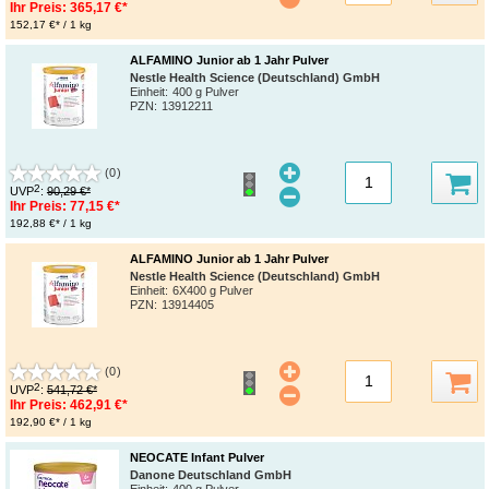
Ihr Preis:
365,17 €*
152,17 €* / 1 kg
ALFAMINO Junior ab 1 Jahr Pulver
Nestle Health Science (Deutschland) GmbH
Einheit:
400 g Pulver
PZN
:
13912211
(0)
2
UVP
:
90,29 €*
Ihr Preis:
77,15 €*
192,88 €* / 1 kg
ALFAMINO Junior ab 1 Jahr Pulver
Nestle Health Science (Deutschland) GmbH
Einheit:
6X400 g Pulver
PZN
:
13914405
(0)
2
UVP
:
541,72 €*
Ihr Preis:
462,91 €*
192,90 €* / 1 kg
NEOCATE Infant Pulver
Danone Deutschland GmbH
Einheit:
400 g Pulver