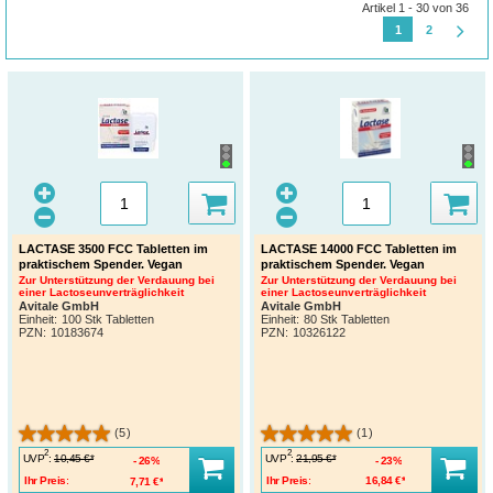
Artikel 1 - 30 von 36
1
2
LACTASE 3500 FCC Tabletten im
LACTASE 14000 FCC Tabletten im
praktischem Spender. Vegan
praktischem Spender. Vegan
Zur Unterstützung der Verdauung bei
Zur Unterstützung der Verdauung bei
einer Lactoseunverträglichkeit
einer Lactoseunverträglichkeit
Avitale GmbH
Avitale GmbH
Einheit:
100 Stk Tabletten
Einheit:
80 Stk Tabletten
PZN
:
10183674
PZN
:
10326122
(5)
(1)
2
2
UVP
:
UVP
:
10,45 €*
21,95 €*
26%
23%
Ihr Preis:
7,71 €*
Ihr Preis:
16,84 €*