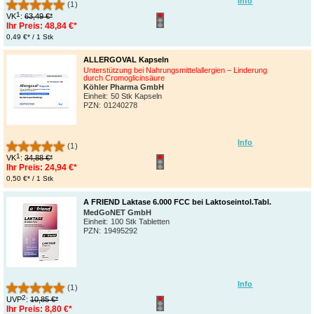
Info
(1)
1
VK
:
63,49 €*
Ihr Preis:
48,84 €*
0,49 €* / 1 Stk
ALLERGOVAL Kapseln
Unterstützung bei Nahrungsmittelallergien – Linderung
durch Cromoglicinsäure
Köhler Pharma GmbH
Einheit:
50 Stk Kapseln
PZN
:
01240278
Info
(1)
1
VK
:
34,88 €*
Ihr Preis:
24,94 €*
0,50 €* / 1 Stk
A FRIEND Laktase 6.000 FCC bei Laktoseintol.Tabl.
MedGoNET GmbH
Einheit:
100 Stk Tabletten
PZN
:
19495292
Info
(1)
2
UVP
:
10,85 €*
Ihr Preis:
8,80 €*