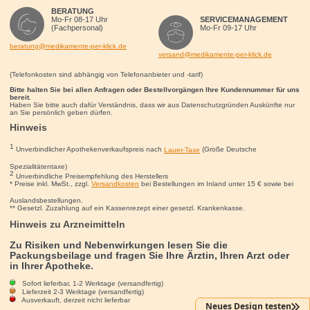
BERATUNG
Mo-Fr 08-17 Uhr
SERVICEMANAGEMENT
(Fachpersonal)
Mo-Fr 09-17 Uhr
beratung@medikamente-per-klick.de
versand@medikamente-per-klick.de
(Telefonkosten sind abhängig von Telefonanbieter und -tarif)
Bitte halten Sie bei allen Anfragen oder Bestellvorgängen Ihre Kundennummer für uns
bereit.
Haben Sie bitte auch dafür Verständnis, dass wir aus Datenschutzgründen Auskünfte nur
an Sie persönlich geben dürfen.
Hinweis
1
Unverbindlicher Apothekenverkaufspreis nach
Lauer-Taxe
(Große Deutsche
Spezialitätentaxe)
2
Unverbindliche Preisempfehlung des Herstellers
* Preise inkl. MwSt., zzgl.
Versandkosten
bei Bestellungen im Inland unter 15
€
sowie bei
Auslandsbestellungen.
** Gesetzl. Zuzahlung auf ein Kassenrezept einer gesetzl. Krankenkasse.
Hinweis zu Arzneimitteln
Zu Risiken und Nebenwirkungen lesen Sie die
Packungsbeilage und fragen Sie Ihre Ärztin, Ihren Arzt oder
in Ihrer Apotheke.
Sofort lieferbar, 1-2 Werktage (versandfertig)
MELATONIN 2 mg plus Hopfen und Melisse Kapseln
Lieferzeit 2-3 Werktage (versandfertig)
Ausverkauft, derzeit nicht lieferbar
Neues Design testen