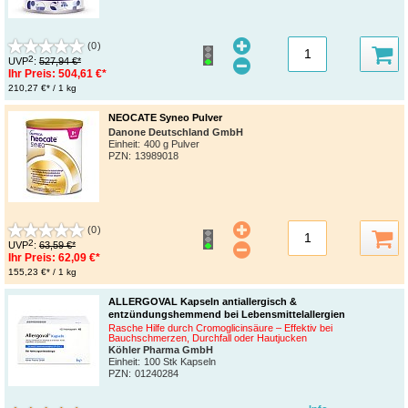
(0)
2
UVP
:
527,94 €*
Ihr Preis:
504,61 €*
210,27 €* / 1 kg
NEOCATE Syneo Pulver
Danone Deutschland GmbH
Einheit:
400 g Pulver
PZN
:
13989018
(0)
2
UVP
:
63,59 €*
Ihr Preis:
62,09 €*
155,23 €* / 1 kg
ALLERGOVAL Kapseln antiallergisch &
entzündungshemmend bei Lebensmittelallergien
Rasche Hilfe durch Cromoglicinsäure – Effektiv bei
Bauchschmerzen, Durchfall oder Hautjucken
Köhler Pharma GmbH
Einheit:
100 Stk Kapseln
PZN
:
01240284