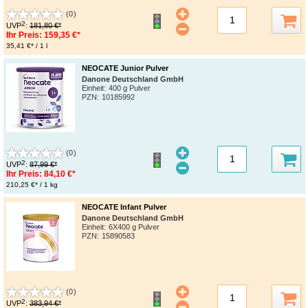
(0)
2
UVP
:
181,80 €*
Ihr Preis:
159,35 €*
35,41 €* / 1 l
NEOCATE Junior Pulver
Danone Deutschland GmbH
Einheit:
400 g Pulver
PZN
:
10185992
(0)
2
UVP
:
87,99 €*
Ihr Preis:
84,10 €*
210,25 €* / 1 kg
NEOCATE Infant Pulver
Danone Deutschland GmbH
Einheit:
6X400 g Pulver
PZN
:
15890583
(0)
2
UVP
:
383,94 €*