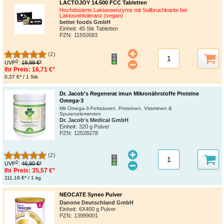
LACTOJOY 14.500 FCC Tabletten
Hochdosierte Laktaseenzyme mit Sollbruchkante bei
Laktoseintoleranz (vegan)
better foods GmbH
Einheit:
45 Stk Tabletten
PZN
:
11550583
(2)
2
UVP
:
19,99 €*
Ihr Preis:
16,71 €*
0,37 €* / 1 Stk
Dr. Jacob's Regenerat imun Mikronährstoffe Proteine
Omega-3
Mit Omega-3-Fettsäuren, Proteinen, Vitaminen &
Spurenelementen
Dr. Jacob's Medical GmbH
Einheit:
320 g Pulver
PZN
:
12528278
(2)
2
UVP
:
46,90 €*
Ihr Preis:
35,57 €*
111,16 €* / 1 kg
NEOCATE Syneo Pulver
Danone Deutschland GmbH
Einheit:
6X400 g Pulver
PZN
:
13989001