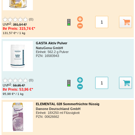
(0)
2
UVP
:
381,54 €*
Ihr Preis:
315,74 €*
131,57 €* / 1 kg
GASTA Aktiv Pulver
NatuGena GmbH
Einheit:
562.2 g Pulver
PZN
:
16583943
(0)
2
UVP
:
59,95 €*
Ihr Preis:
53,96 €*
95,98 €* / 1 kg
ELEMENTAL 028 Sommerfrüchte flüssig
Danone Deutschland GmbH
Einheit:
18X250 ml Flüssigkeit
PZN
:
00626662