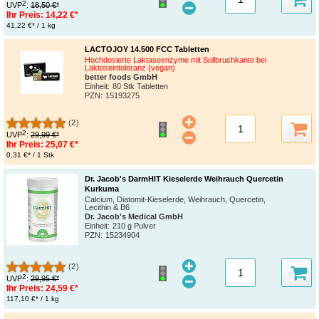
2
UVP
:
18,50 €*
Ihr Preis:
14,22 €*
41,22 €* / 1 kg
LACTOJOY 14.500 FCC Tabletten
Hochdosierte Laktaseenzyme mit Sollbruchkante bei
Laktoseintoleranz (vegan)
better foods GmbH
Einheit:
80 Stk Tabletten
PZN
:
15193275
(2)
2
UVP
:
29,99 €*
Ihr Preis:
25,07 €*
0,31 €* / 1 Stk
Dr. Jacob's DarmHIT Kieselerde Weihrauch Quercetin
Kurkuma
Calcium, Diatomit-Kieselerde, Weihrauch, Quercetin,
Lecithin & B6
Dr. Jacob's Medical GmbH
Einheit:
210 g Pulver
PZN
:
15234904
(2)
2
UVP
:
29,95 €*
Ihr Preis:
24,59 €*
117,10 €* / 1 kg