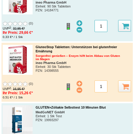
ineo Pharma GmbH
Einheit:
90 Stk Tabletten
PZN
:
14184771
(0)
2
UVP
:
32,95 €*
Ihr Preis:
29,66 €*
0,33 €* / 1 Stk
GluteoStop Tabletten: Unterstützen bei glutenfreier
Ernährung
Sorgenfrei genießen – Enzym hilft beim Abbau von Gluten
im Magen
ineo Pharma GmbH
Einheit:
30 Stk Tabletten
PZN
:
14398555
(0)
2
UVP
:
16,95 €*
Ihr Preis:
15,26 €*
0,51 €* / 1 Stk
GLUTEN+Zöliakie Selbsttest 10 Minuten Blut
MedGoNET GmbH
Einheit:
1 Stk Test
PZN
:
19993297