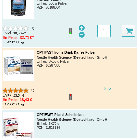
Einheit:
500 g Pulver
PZN
:
20166004
(0)
2
UVP
:
39,50 €*
Ihr Preis:
32,71 €*
65,42 €* / 1 kg
OPTIFAST home Drink Kaffee Pulver
Nestle Health Science (Deutschland) GmbH
Einheit:
8X55 g Pulver
PZN
:
10267833
Info
(1)
2
UVP
:
23,54 €*
Ihr Preis:
18,43 €*
41,89 €* / 1 kg
OPTIFAST Riegel Schokolade
Nestle Health Science (Deutschland) GmbH
Einheit:
6X70 g
PZN
:
11526136