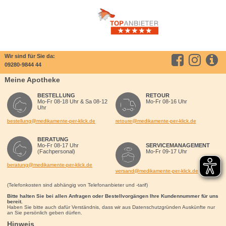
Wir sind für Sie da:
09280-9844 44
Meine Apotheke
BESTELLUNG
RETOUR
Mo-Fr 08-18 Uhr & Sa 08-12
Mo-Fr 08-16 Uhr
Uhr
bestellung@medikamente-per-klick.de
retoure@medikamente-per-klick.de
BERATUNG
Mo-Fr 08-17 Uhr
SERVICEMANAGEMENT
(Fachpersonal)
Mo-Fr 09-17 Uhr
beratung@medikamente-per-klick.de
versand@medikamente-per-klick.de
(Telefonkosten sind abhängig von Telefonanbieter und -tarif)
Bitte halten Sie bei allen Anfragen oder Bestellvorgängen Ihre Kundennummer für uns
bereit.
Haben Sie bitte auch dafür Verständnis, dass wir aus Datenschutzgründen Auskünfte nur
an Sie persönlich geben dürfen.
Hinweis