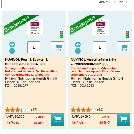
Artikel 1 - 11 von 11
NUVINOL Fett- & Zucker- &
NUVINOL Appetitzügler f.die
Kohlenhydrateblock.Tabl.
Gewichtsreduzier.Kaps.
Verringert effektiv die
Zur Behandlung von Adipositas –
Kalorienaufnahme – Zur Behandlung
reduziert den Appetit für spürbare
von Übergewicht & Adipositas
Gewichtsreduzierung
R(h)ein Nutrition & Health GmbH
R(h)ein Nutrition & Health GmbH
Einheit:
45 Stk Tabletten
Einheit:
42 Stk Kapseln
PZN
:
20161277
PZN
:
20161283
(37)
(42)
2
2
UVP
:
UVP
:
19,99 €*
19,99 €*
26%
25%
Ihr Preis:
14,79 €*
Ihr Preis:
14,98 €*