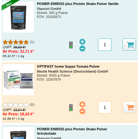
POWER EIWEISS plus Protein Shake Pulver Vanille
Vianutri GmbH
Einheit:
500 g Pulver
PZN
:
20165973
(1)
2
UVP
:
39,50 €*
Ihr Preis:
32,71 €*
65,42 €* / 1 kg
OPTIFAST home Suppe Tomate Pulver
Nestle Health Science (Deutschland) GmbH
Einheit:
8X55 g Pulver
PZN
:
10267879
(0)
2
UVP
:
23,54 €*
Ihr Preis:
18,43 €*
41,89 €* / 1 kg
POWER EIWEISS plus Protein Shake Pulver
Schokolade
Vianutri GmbH