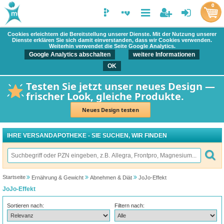
0
Cookies erleichtern die Bereitstellung unserer Dienste. Mit der Nutzung unserer
Dienste erklären Sie sich damit einverstanden, dass wir Cookies verwenden.
Weiterhin verwendet die Seite Google Analytics.
Google Analytics abschalten
weitere Informationen
OK
Testen Sie jetzt unser neues Design —
frischer Look, gleiche Produkte.
Neues Design testen
IHRE VERSANDAPOTHEKE - SIE SUCHEN, WIR FINDEN
Startseite
Ernährung & Gewicht
Abnehmen & Diät
JoJo-Effekt
JoJo-Effekt
Sortieren nach:
Filtern nach: