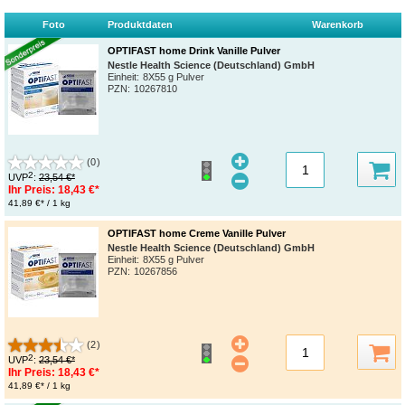
Foto
Produktdaten
Warenkorb
OPTIFAST home Drink Vanille Pulver
Nestle Health Science (Deutschland) GmbH
Einheit:
8X55 g Pulver
PZN
:
10267810
(0)
2
UVP
:
23,54 €*
Ihr Preis:
18,43 €*
41,89 €* / 1 kg
OPTIFAST home Creme Vanille Pulver
Nestle Health Science (Deutschland) GmbH
Einheit:
8X55 g Pulver
PZN
:
10267856
(2)
2
UVP
:
23,54 €*
Ihr Preis:
18,43 €*
41,89 €* / 1 kg