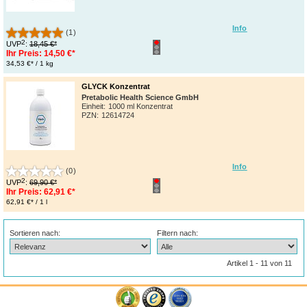
Info
(1)
2
UVP
:
18,45 €*
Ihr Preis:
14,50 €*
34,53 €* / 1 kg
GLYCK Konzentrat
Pretabolic Health Science GmbH
Einheit:
1000 ml Konzentrat
PZN
:
12614724
Info
(0)
2
UVP
:
69,90 €*
Ihr Preis:
62,91 €*
62,91 €* / 1 l
Sortieren nach:
Filtern nach:
Artikel 1 - 11 von 11