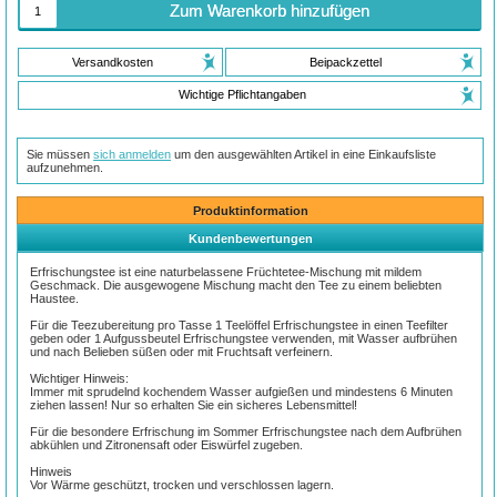
Zum Warenkorb hinzufügen
Versandkosten
Beipackzettel
Wichtige Pflichtangaben
Sie müssen
sich anmelden
um den ausgewählten Artikel in eine Einkaufsliste
aufzunehmen.
Produktinformation
Kundenbewertungen
Erfrischungstee ist eine naturbelassene Früchtetee-Mischung mit mildem
Geschmack. Die ausgewogene Mischung macht den Tee zu einem beliebten
Haustee.
Für die Teezubereitung pro Tasse 1 Teelöffel Erfrischungstee in einen Teefilter
geben oder 1 Aufgussbeutel Erfrischungstee verwenden, mit Wasser aufbrühen
und nach Belieben süßen oder mit Fruchtsaft verfeinern.
Wichtiger Hinweis:
Immer mit sprudelnd kochendem Wasser aufgießen und mindestens 6 Minuten
ziehen lassen! Nur so erhalten Sie ein sicheres Lebensmittel!
Für die besondere Erfrischung im Sommer Erfrischungstee nach dem Aufbrühen
abkühlen und Zitronensaft oder Eiswürfel zugeben.
Hinweis
Vor Wärme geschützt, trocken und verschlossen lagern.