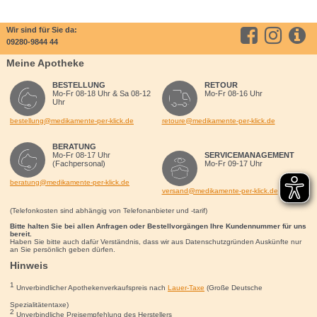
Wir sind für Sie da:
09280-9844 44
Meine Apotheke
BESTELLUNG
RETOUR
Mo-Fr 08-18 Uhr & Sa 08-12
Mo-Fr 08-16 Uhr
Uhr
bestellung@medikamente-per-klick.de
retoure@medikamente-per-klick.de
BERATUNG
Mo-Fr 08-17 Uhr
SERVICEMANAGEMENT
(Fachpersonal)
Mo-Fr 09-17 Uhr
beratung@medikamente-per-klick.de
versand@medikamente-per-klick.de
(Telefonkosten sind abhängig von Telefonanbieter und -tarif)
Bitte halten Sie bei allen Anfragen oder Bestellvorgängen Ihre Kundennummer für uns
bereit.
Haben Sie bitte auch dafür Verständnis, dass wir aus Datenschutzgründen Auskünfte nur
an Sie persönlich geben dürfen.
Hinweis
1
Unverbindlicher Apothekenverkaufspreis nach
Lauer-Taxe
(Große Deutsche
Spezialitätentaxe)
2
Unverbindliche Preisempfehlung des Herstellers