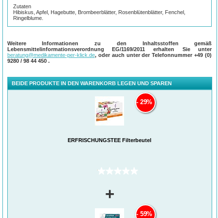
Zutaten
Hibiskus, Apfel, Hagebutte, Brombeerblätter, Rosenblütenblätter, Fenchel,
Ringelblume.
Weitere Informationen zu den Inhaltsstoffen gemäß
Lebensmittelinformationsverordnung EG/1169/2011 erhalten Sie unter
beratung@medikamente-per-klick.de
, oder auch unter der Telefonnummer
+49 (0)
9280 / 98 44 450
.
BEIDE PRODUKTE IN DEN WARENKORB LEGEN UND SPAREN
29%
ERFRISCHUNGSTEE Filterbeutel
(0)
+
59%