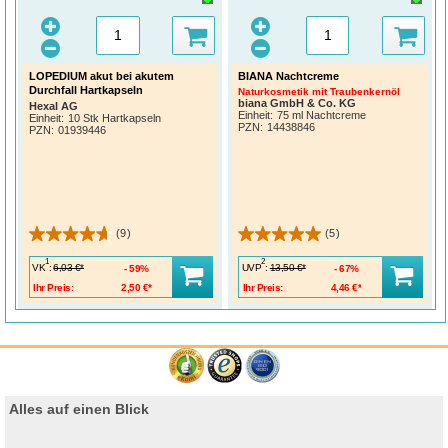
LOPEDIUM akut bei akutem
BIANA Nachtcreme
Durchfall Hartkapseln
Naturkosmetik mit Traubenkernöl
biana GmbH & Co. KG
Hexal AG
Einheit:
75 ml Nachtcreme
Einheit:
10 Stk Hartkapseln
PZN
:
14438846
PZN
:
01939446
(9)
(5)
1
2
VK
:
UVP
:
6,03 €*
13,50 €*
59%
67%
Ihr Preis:
2,50 €*
Ihr Preis:
4,46 €*
Alles auf einen Blick