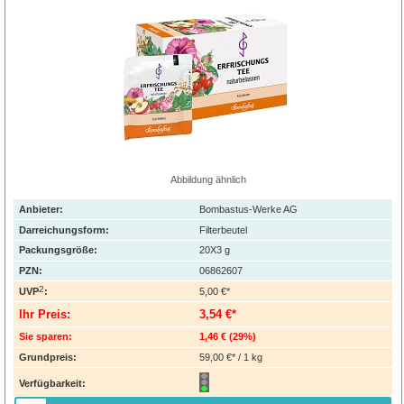
Abbildung ähnlich
Anbieter:
Bombastus-Werke AG
Darreichungsform:
Filterbeutel
Packungsgröße:
20X3
g
PZN
:
06862607
2
UVP
:
5,00 €*
Ihr Preis:
3,54 €*
Sie sparen:
1,46 €
(
29%
)
Grundpreis:
59,00 €* / 1 kg
Verfügbarkeit: