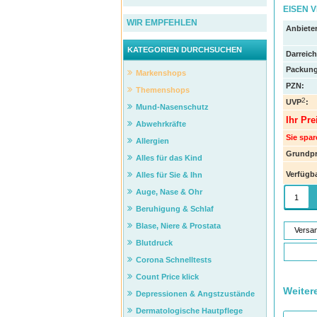
EISEN V
WIR EMPFEHLEN
Anbieter
KATEGORIEN DURCHSUCHEN
Darreic
Packung
Markenshops
PZN
:
Themenshops
2
UVP
:
Mund-Nasenschutz
Ihr Pre
Abwehrkräfte
Sie spar
Allergien
Grundpr
Alles für das Kind
Verfügba
Alles für Sie & Ihn
Auge, Nase & Ohr
Beruhigung & Schlaf
Blase, Niere & Prostata
Versa
Blutdruck
Corona Schnelltests
Count Price klick
Weiter
Depressionen & Angstzustände
Dermatologische Hautpflege