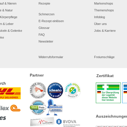
auf & Nieren
Rezepte
Markenshops
e & Natur
Themenshops
Schmerzen
Körperpflege
Infoblog
E-Rezept einlösen
m & Leber
Über uns
Glossar
skeln & Gelenke
Jobs & Karriere
FAQ
eke
Newsletter
Widerrufsformular
Freiumschläge
Partner
Zertifikat
Auszeichnunge