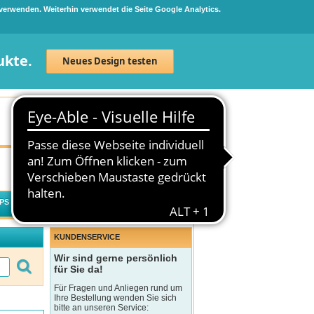
 verwenden. Weiterhin verwendet die Seite Google Analytics.
ukte.
Neues Design testen
Neuanmeldung
Anmelden
0
Artikel
0,00 €
PS
WECHSELWIRKUNGSCHECK
KUNDENSERVICE
Wir sind gerne persönlich
für Sie da!
Für Fragen und Anliegen rund um
Ihre Bestellung wenden Sie sich
bitte an unseren Service: