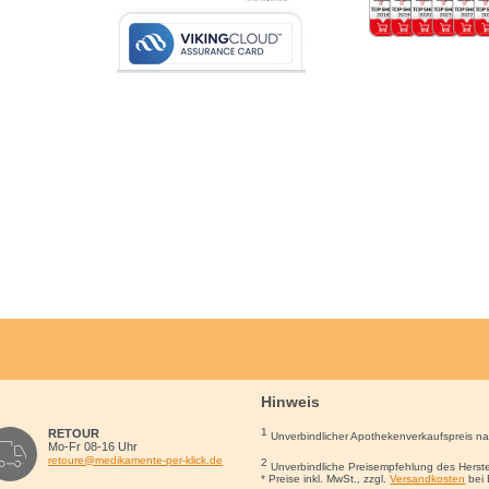
Hinweis
1
RETOUR
Unverbindlicher Apothekenverkaufspreis n
Mo-Fr 08-16 Uhr
retoure@medikamente-per-klick.de
2
Unverbindliche Preisempfehlung des Herste
* Preise inkl. MwSt., zzgl.
Versandkosten
bei 