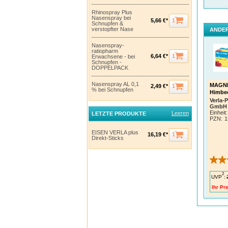
Tradit
Rhinospray Plus
sich d
Nasenspray bei
Vorsor
1
5,66 €*
Schnupfen &
verstopfter Nase
ANDER
Verla-
Zusamm
Nasenspray-
EMAS.
ratiopharm
1
6,64 €*
Erwachsene - bei
hohen 
Schnupfen -
DOPPELPACK
Verz
1 Dire
Nasenspray AL 0,1
MAGNE
1
2,49 €*
geben,
% bei Schnupfen
Himbee
Verla-
Hinw
GmbH 
Kan
Einheit:
Leeren
LETZTE PRODUKTE
Bei
PZN
:
1
Pro
Die
EISEN VERLA plus
1
16,19 €*
Bit
Direkt-Sticks
2
UVP
:
Ihr Pre