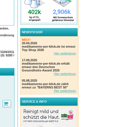
erden.
NEWSTICKER
Ernährung
NEU!!
20.04.2026
medikamente-per-klick.de ist erneut
Top Shop 2026
1169/2011
Hier weiterlesen
 (0) 9280 /
17.09.2025
medikamente-per-klick.de erhält
erneut den Deutschen
Gesundheits-Award 2025
Hier weiterlesen
ch für
05.08.2025
medikamente-per-klick.de zählt
 also
erneut zu "BAYERNS BEST 50"
Hier weiterlesen
onders
SERVICE & INFO
n.
 in die
örper
 lange