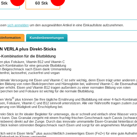
Stk
60
Stk
ssen
sich anmelden
um den ausgewählten Artikel in eine Einkaufsliste aufzunehmen.
tinformation
Kundenbewertungen
N VERLA plus Direkt-Sticks
-Kombination für die Blutbildung
en plus Folsäure, Vitamin B12 und Vitamin C
ach-Kombination für eine gesunde Blutbildung
n Beigeschmack nach Eisen dank Ummantelung
tenfrei, lactosefrei, zuckerfrei und vegan
ptimale Versorgung mit Eisen und Vitamin C ist sehr wichtig, denn Eisen trägt unter anderem 
en Bildung von roten Blutkörperchen und Hämoglobin bei, während Vitamin C die Eisenaufn
per erhöht. Eisen und Vitamin B12 tragen außerdem zu einer normalen Bildung von roten
rperchen bei und Folsäure ist wichtig für die normale Blutbildung.
®
sen Verla
plus können Sie Ihre tägliche Ernährung und Blutbildung mit einer 4-fach-Kombinat
sen, Folsäure, Vitamin C und B12 sinnvoll unterstützen. Alle vier Nährstoffe tragen zudem zu
gerung von Müdigkeit und Erschöpfung bei.
rekt-Stick ist Ihr idealer Begleiter für unterwegs, da er schnell und einfach ohne Wasser verz
 kann. Das Granulat zergeht mit einem fruchtig-frischen Geschmack nach Cassis (schwar
isbeere) direkt auf der Zunge. Durch das innovativ ummantelte Eisen-Granulat hinterlässt d
-Stick keinen störenden Beigeschmack nach Eisen und sorgt für ein angenehmes Mundgefüh
®
lich wird in Eisen Verla
plus ausschließlich zweiwertiges Eisen (Fe2+) für eine gute Aufnah
fügbarkeit im Körper verwendet.