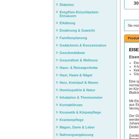
30
Diabetes
Entgiften-Entschlacken-
Entsäuern
Erkältung
Sie mü
Ernährung & Gewicht
Familienplanung
Produk
Gedächtnis & Konzentration
EISE
Geschenkideen
Eisen
Gesundheit & Wellness
Eis
4-f
Haus- & Reiseapotheke
Kei
Glu
Haut, Haare & Nägel
Eine o
Herz, Kreislauf & Nieren
normal
im Kör
Homöopathie & Natur
Blutkö
Inhalation & Thermometer
Mit Ei
aus Ei
Kontaktlinsen
Verrin
Kosmetik & Körperpflege
Der Di
werden
Krankenpflege
Johann
Direkt
Magen, Darm & Leber
Nahrungsergänzung
Zusätz
Biover