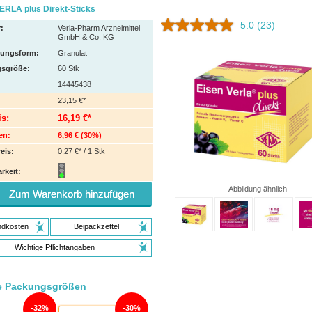
ERLA plus Direkt-Sticks
5.0
(23)
:
Verla-Pharm Arzneimittel
GmbH & Co. KG
hungsform:
Granulat
sgröße:
60
Stk
14445438
23,15 €*
is:
16,19 €*
en:
6,96 €
(
30%
)
eis:
0,27 €* / 1 Stk
rkeit:
Abbildung ähnlich
Zum Warenkorb hinzufügen
ndkosten
Beipackzettel
Wichtige Pflichtangaben
e Packungsgrößen
32%
30%