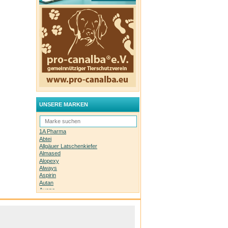
UNSERE MARKEN
1A Pharma
Abtei
Allgäuer Latschenkiefer
Almased
Alopexy
Always
Aspirin
Autan
Avene
Bachblüten-Orginal
Bepanthen
Basica
Biolectra
Bombastus