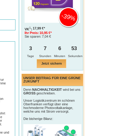
-39%
1
17,99 €*
VK
:
Ihr Preis:
10,95 €*
Sie sparen:
7,04 €
3
7
6
52
Tage
Jetzt sichern
UNSER BEITRAG FÜR EINE GRÜNE
zur
ZUKUNFT
ahme
Denn
NACHHALTIGKEIT
wird bei uns
GROSS
geschrieben.
ion
Unser Logistikzentrum im schönen
r
Oberfranken verfügt über eine
hochmoderne Photovoltaikanlage,
welche uns mit Strom versorgt.
ehrt
ze
Die bisherige Bilanz:
er
l.
me und