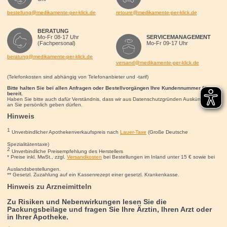
bestellung@medikamente-per-klick.de
retoure@medikamente-per-klick.de
BERATUNG
Mo-Fr 08-17 Uhr
SERVICEMANAGEMENT
(Fachpersonal)
Mo-Fr 09-17 Uhr
beratung@medikamente-per-klick.de
versand@medikamente-per-klick.de
(Telefonkosten sind abhängig von Telefonanbieter und -tarif)
Bitte halten Sie bei allen Anfragen oder Bestellvorgängen Ihre Kundennummer für uns
bereit.
Haben Sie bitte auch dafür Verständnis, dass wir aus Datenschutzgründen Auskünfte nur
an Sie persönlich geben dürfen.
Hinweis
1
Unverbindlicher Apothekenverkaufspreis nach
Lauer-Taxe
(Große Deutsche
Spezialitätentaxe)
2
Unverbindliche Preisempfehlung des Herstellers
* Preise inkl. MwSt., zzgl.
Versandkosten
bei Bestellungen im Inland unter 15
€
sowie bei
Auslandsbestellungen.
** Gesetzl. Zuzahlung auf ein Kassenrezept einer gesetzl. Krankenkasse.
Hinweis zu Arzneimitteln
Zu Risiken und Nebenwirkungen lesen Sie die
Packungsbeilage und fragen Sie Ihre Ärztin, Ihren Arzt oder
in Ihrer Apotheke.