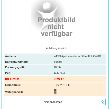
Abbildung ähnlich
Anbieter:
WEPA Apothekenbedarf GmbH & Co KG
Darreichungsform:
Tücher
Packungsgröße:
10
Stk
PZN
:
11307316
Ihr Preis:
0,55 €*
Grundpreis:
0,06 €* / 1 Stk
Verfügbarkeit:
Versandkosten