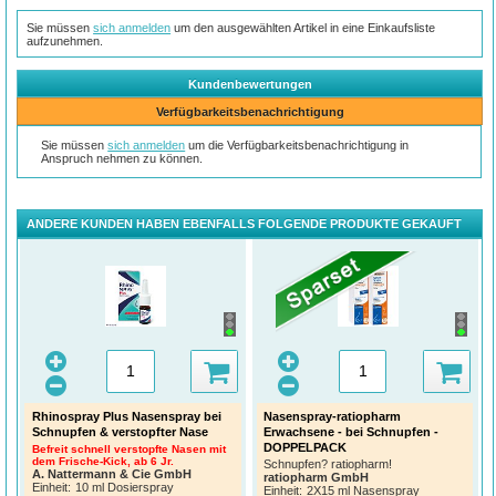
Sie müssen
sich anmelden
um den ausgewählten Artikel in eine Einkaufsliste
aufzunehmen.
Kundenbewertungen
Verfügbarkeitsbenachrichtigung
Sie müssen
sich anmelden
um die Verfügbarkeitsbenachrichtigung in
Anspruch nehmen zu können.
ANDERE KUNDEN HABEN EBENFALLS FOLGENDE PRODUKTE GEKAUFT
Rhinospray Plus Nasenspray bei
Nasenspray-ratiopharm
Schnupfen & verstopfter Nase
Erwachsene - bei Schnupfen -
DOPPELPACK
Befreit schnell verstopfte Nasen mit
dem Frische-Kick, ab 6 Jr.
Schnupfen? ratiopharm!
A. Nattermann & Cie GmbH
ratiopharm GmbH
Einheit:
10 ml Dosierspray
Einheit:
2X15 ml Nasenspray