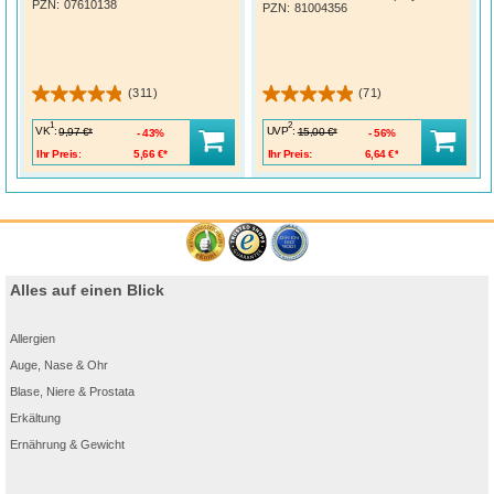
PZN
:
07610138
PZN
:
81004356
(311)
(71)
1
2
VK
:
UVP
:
9,97 €*
15,00 €*
43%
56%
Ihr Preis:
5,66 €*
Ihr Preis:
6,64 €*
Alles auf einen Blick
Allergien
Auge, Nase & Ohr
Blase, Niere & Prostata
Erkältung
Ernährung & Gewicht