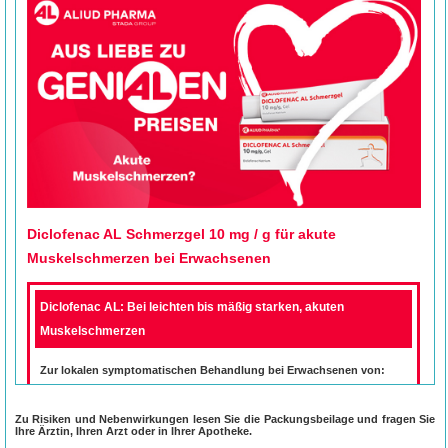
Diclofenac AL Schmerzgel 10 mg / g für akute
Muskelschmerzen bei Erwachsenen
Diclofenac AL: Bei leichten bis mäßig starken, akuten
Muskelschmerzen
Zur lokalen symptomatischen Behandlung bei Erwachsenen von:
•
leichten bis mäßig starken, akuten Muskelschmerzen,
•
Schmerzen bei akuten Verstauchungen, Zerrungen oder Prellungen
infolge eines stumpfen Traumas.
Zu Risiken und Nebenwirkungen lesen Sie die Packungsbeilage und fragen Sie
Ihre Ärztin, Ihren Arzt oder in Ihrer Apotheke.
Zur Kurzzeitbehandlung von Jugendlichen ab 14 Jahren: