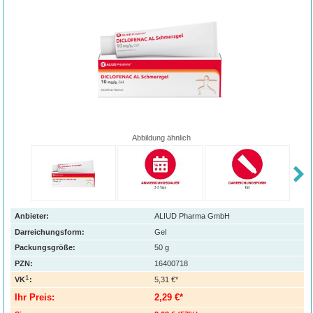
Abbildung ähnlich
Anbieter:
ALIUD Pharma GmbH
Darreichungsform:
Gel
Packungsgröße:
50
g
PZN
:
16400718
1
VK
:
5,31 €*
Ihr Preis:
2,29 €*