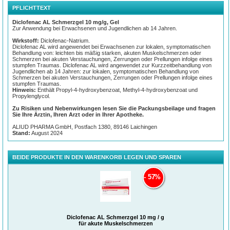
•
zur lokalen, symptomatischen Behandlung von Schmerzen bei akuten
PFLICHTTEXT
Verstauchungen, Zerrungen oder Prellungen infolge eines stumpfen
Diclofenac AL Schmerzgel 10 mg/g, Gel
Zur Anwendung bei Erwachsenen und Jugendlichen ab 14 Jahren.
Wirkstoff:
Diclofenac-Natrium.
Diclofenac AL wird angewendet bei Erwachsenen zur lokalen, symptomatischen
Beschwerden des Bewegungsapparats
Behandlung von: leichten bis mäßig starken, akuten Muskelschmerzen oder
Schmerzen bei akuten Verstauchungen, Zerrungen oder Prellungen infolge eines
stumpfen Traumas. Diclofenac AL wird angewendet zur Kurzzeitbehandlung von
Jugendlichen ab 14 Jahren: zur lokalen, symptomatischen Behandlung von
Der Bewegungs- und Stützapparat ist ein komplexes Organsystem des
Schmerzen bei akuten Verstauchungen, Zerrungen oder Prellungen infolge eines
menschlichen Körpers. Er dient der Sicherung der Körpergestalt und -haltung
stumpfen Traumas.
und ermöglicht uns Bewegungen und die Fortbewegung. Dabei besteht der
Hinweis:
Enthält Propyl-4-hydroxybenzoat, Methyl-4-hydroxybenzoat und
Bewegungsapparat aus aktiven und passiven Bestandtei- len. Der aktive
Propylenglycol.
Bewegungsapparat wird in erster Linie von der Skelettmuskulatur und ihren
Hilfsorganen, u. a. Faszien und Sehnen gebildet. Der passive Bewegungsapparat
Zu Risiken und Nebenwirkungen lesen Sie die Packungsbeilage und fragen
(= Stützapparat) besteht aus dem Skelett und seinen verschiedenen Anteilen, wie
Sie Ihre Ärztin, Ihren Arzt oder in Ihrer Apotheke.
z.B. Knochen, Knorpel und Gelenken.
ALIUD PHARMA GmbH, Postfach 1380, 89146 Laichingen
Schmerzen innerhalb des Bewegungsapparats können sowohl durch
Stand:
August 2024
Erkrankungen verursacht werden, als auch durch akute Verletzungen oder
Fehlbelastungen entstehen. Dabei lassen sich als Schmerzursachen
Verletzungen und Entzündungen häufig nicht genau gegeneinander abgrenzen.
Insbesondere Verstauchungen, Zerrungen und Prellungen treten häufig infolge
BEIDE PRODUKTE IN DEN WARENKORB LEGEN UND SPAREN
von (Sport-) Unfällen auf. Der Lumbago (Hexenschuss) hingegen ist
charakterisiert durch eine Muskelverhärtung nach ruckartiger Bewegung, zu
hoher Belastung oder Stress. Insbesondere Gelenkschmerzen gehen häufig mit
57%
einer Schwellung des betroffe- nen Gelenkes einher, wodurch die Beweglichkeit
deutlich eingeschränkt wird.
Studien belegen die Wirksamkeit des Wirkstoffs Diclofenac bei topischer
(äußerlicher) Anwendung zur Behandlung von akuten Muskel- und
Gelenkschmerzen nach Prellungen, Verzerrungen und Verstauchungen. Bei 78
von 100 Patienten nahmen die Schmerzen nach sieben Tagen mindestens um
Diclofenac AL Schmerzgel 10 mg / g
die Hälfte ab, wohingegen unter Placebo nur 20 von 100 Patienten über eine
für akute Muskelschmerzen
1
Schmerzlinderung berichteten.