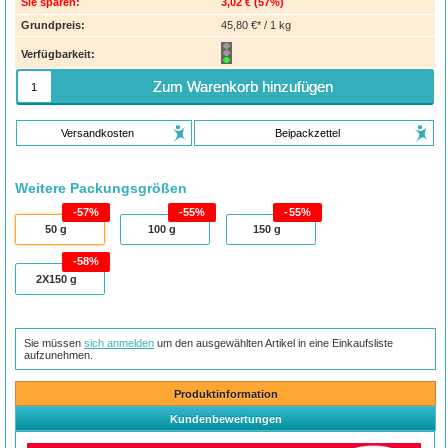
Sie sparen:
3,02 €
(
57%
)
Grundpreis:
45,80 €* / 1 kg
Verfügbarkeit:
Zum Warenkorb hinzufügen
Versandkosten
Beipackzettel
Weitere Packungsgrößen
57%
55%
55%
50
g
100
g
150
g
58%
2X150
g
Sie müssen
sich anmelden
um den ausgewählten Artikel in eine Einkaufsliste
aufzunehmen.
Produktinformation
Kundenbewertungen