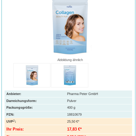
Abbildung ähnlich
Anbieter:
Pharma Peter GmbH
Darreichungsform:
Pulver
Packungsgröße:
400
g
PZN
:
18810679
2
UVP
:
25,50 €*
Ihr Preis:
17,83 €*