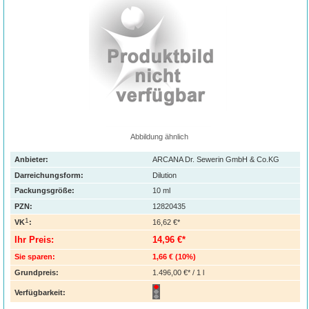
Abbildung ähnlich
Anbieter:
ARCANA Dr. Sewerin GmbH & Co.KG
Darreichungsform:
Dilution
Packungsgröße:
10
ml
PZN
:
12820435
1
VK
:
16,62 €*
Ihr Preis:
14,96 €*
Sie sparen:
1,66 €
(
10%
)
Grundpreis:
1.496,00 €* / 1 l
Verfügbarkeit: