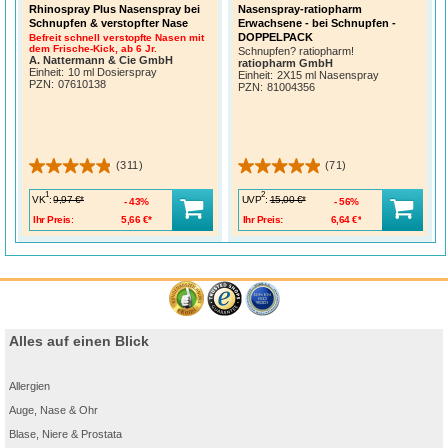
Rhinospray Plus Nasenspray bei
Nasenspray-ratiopharm
Schnupfen & verstopfter Nase
Erwachsene - bei Schnupfen -
DOPPELPACK
Befreit schnell verstopfte Nasen mit
dem Frische-Kick, ab 6 Jr.
Schnupfen? ratiopharm!
A. Nattermann & Cie GmbH
ratiopharm GmbH
Einheit:
10 ml Dosierspray
Einheit:
2X15 ml Nasenspray
PZN
:
07610138
PZN
:
81004356
(311)
(71)
1
2
VK
:
UVP
:
9,97 €*
15,00 €*
43%
56%
Ihr Preis:
5,66 €*
Ihr Preis:
6,64 €*
Alles auf einen Blick
Allergien
Auge, Nase & Ohr
Blase, Niere & Prostata