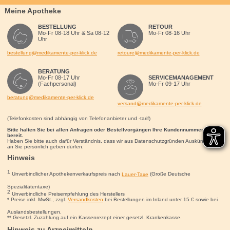
Meine Apotheke
BESTELLUNG
RETOUR
Mo-Fr 08-18 Uhr & Sa 08-12
Mo-Fr 08-16 Uhr
Uhr
bestellung@medikamente-per-klick.de
retoure@medikamente-per-klick.de
BERATUNG
Mo-Fr 08-17 Uhr
SERVICEMANAGEMENT
(Fachpersonal)
Mo-Fr 09-17 Uhr
beratung@medikamente-per-klick.de
versand@medikamente-per-klick.de
(Telefonkosten sind abhängig von Telefonanbieter und -tarif)
Bitte halten Sie bei allen Anfragen oder Bestellvorgängen Ihre Kundennummer für uns
bereit.
Haben Sie bitte auch dafür Verständnis, dass wir aus Datenschutzgründen Auskünfte nur
an Sie persönlich geben dürfen.
Hinweis
1
Unverbindlicher Apothekenverkaufspreis nach
Lauer-Taxe
(Große Deutsche
Spezialitätentaxe)
2
Unverbindliche Preisempfehlung des Herstellers
* Preise inkl. MwSt., zzgl.
Versandkosten
bei Bestellungen im Inland unter 15
€
sowie bei
Auslandsbestellungen.
** Gesetzl. Zuzahlung auf ein Kassenrezept einer gesetzl. Krankenkasse.
Hinweis zu Arzneimitteln