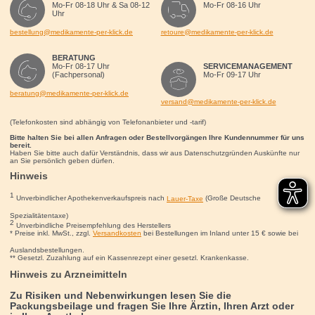
Mo-Fr 08-18 Uhr & Sa 08-12
Mo-Fr 08-16 Uhr
Uhr
bestellung@medikamente-per-klick.de
retoure@medikamente-per-klick.de
BERATUNG
Mo-Fr 08-17 Uhr
SERVICEMANAGEMENT
(Fachpersonal)
Mo-Fr 09-17 Uhr
beratung@medikamente-per-klick.de
versand@medikamente-per-klick.de
(Telefonkosten sind abhängig von Telefonanbieter und -tarif)
Bitte halten Sie bei allen Anfragen oder Bestellvorgängen Ihre Kundennummer für uns
bereit.
Haben Sie bitte auch dafür Verständnis, dass wir aus Datenschutzgründen Auskünfte nur
an Sie persönlich geben dürfen.
Hinweis
1
Unverbindlicher Apothekenverkaufspreis nach
Lauer-Taxe
(Große Deutsche
Spezialitätentaxe)
2
Unverbindliche Preisempfehlung des Herstellers
* Preise inkl. MwSt., zzgl.
Versandkosten
bei Bestellungen im Inland unter 15
€
sowie bei
Auslandsbestellungen.
** Gesetzl. Zuzahlung auf ein Kassenrezept einer gesetzl. Krankenkasse.
Hinweis zu Arzneimitteln
Zu Risiken und Nebenwirkungen lesen Sie die
Packungsbeilage und fragen Sie Ihre Ärztin, Ihren Arzt oder