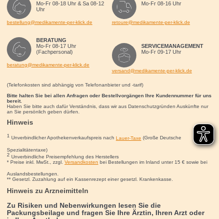
Mo-Fr 08-18 Uhr & Sa 08-12
Mo-Fr 08-16 Uhr
Uhr
bestellung@medikamente-per-klick.de
retoure@medikamente-per-klick.de
BERATUNG
Mo-Fr 08-17 Uhr
SERVICEMANAGEMENT
(Fachpersonal)
Mo-Fr 09-17 Uhr
beratung@medikamente-per-klick.de
versand@medikamente-per-klick.de
(Telefonkosten sind abhängig von Telefonanbieter und -tarif)
Bitte halten Sie bei allen Anfragen oder Bestellvorgängen Ihre Kundennummer für uns
bereit.
Haben Sie bitte auch dafür Verständnis, dass wir aus Datenschutzgründen Auskünfte nur
an Sie persönlich geben dürfen.
Hinweis
1
Unverbindlicher Apothekenverkaufspreis nach
Lauer-Taxe
(Große Deutsche
Spezialitätentaxe)
2
Unverbindliche Preisempfehlung des Herstellers
* Preise inkl. MwSt., zzgl.
Versandkosten
bei Bestellungen im Inland unter 15
€
sowie bei
Auslandsbestellungen.
** Gesetzl. Zuzahlung auf ein Kassenrezept einer gesetzl. Krankenkasse.
Hinweis zu Arzneimitteln
Zu Risiken und Nebenwirkungen lesen Sie die
Packungsbeilage und fragen Sie Ihre Ärztin, Ihren Arzt oder