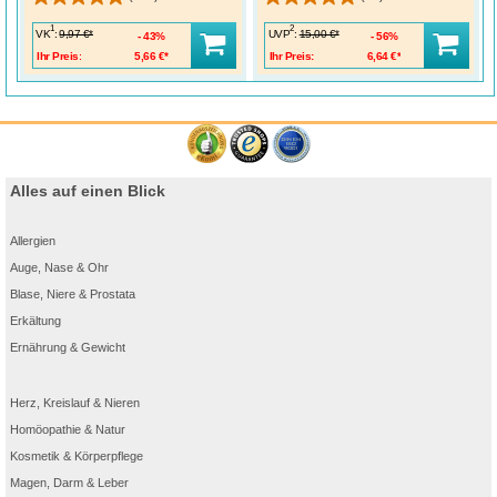
1
2
VK
:
UVP
:
9,97 €*
15,00 €*
43%
56%
Ihr Preis:
5,66 €*
Ihr Preis:
6,64 €*
Alles auf einen Blick
Allergien
Auge, Nase & Ohr
Blase, Niere & Prostata
Erkältung
Ernährung & Gewicht
Herz, Kreislauf & Nieren
Homöopathie & Natur
Kosmetik & Körperpflege
Magen, Darm & Leber