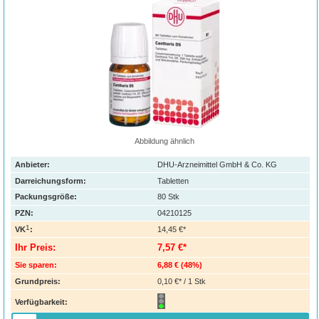
Abbildung ähnlich
Anbieter:
DHU-Arzneimittel GmbH & Co. KG
Darreichungsform:
Tabletten
Packungsgröße:
80
Stk
PZN
:
04210125
1
VK
:
14,45 €*
Ihr Preis:
7,57 €*
Sie sparen:
6,88 €
(
48%
)
Grundpreis:
0,10 €* / 1 Stk
Verfügbarkeit: