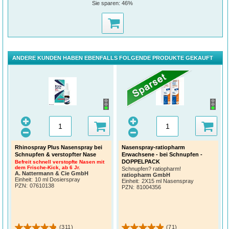
Sie sparen:
46%
ANDERE KUNDEN HABEN EBENFALLS FOLGENDE PRODUKTE GEKAUFT
Rhinospray Plus Nasenspray bei
Nasenspray-ratiopharm
Schnupfen & verstopfter Nase
Erwachsene - bei Schnupfen -
DOPPELPACK
Befreit schnell verstopfte Nasen mit
dem Frische-Kick, ab 6 Jr.
Schnupfen? ratiopharm!
A. Nattermann & Cie GmbH
ratiopharm GmbH
Einheit:
10 ml Dosierspray
Einheit:
2X15 ml Nasenspray
PZN
:
07610138
PZN
:
81004356
(311)
(71)