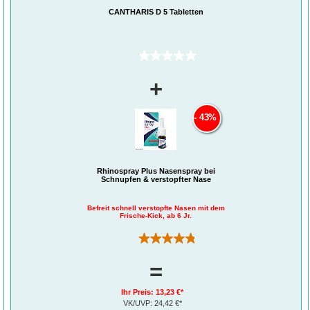
CANTHARIS D 5 Tabletten
(0)
+
43%
Rhinospray Plus Nasenspray bei
Schnupfen & verstopfter Nase
Befreit schnell verstopfte Nasen mit dem
Frische-Kick, ab 6 Jr.
(311)
=
Ihr Preis:
13,23 €*
VK/UVP:
24,42 €*