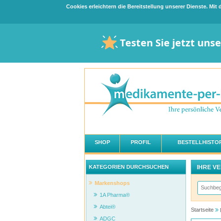
Cookies erleichtern die Bereitstellung unserer Dienste. Mi
Testen Sie jetzt uns
SHOP
PROFIL
BESTELLHISTOR
IHRE V
KATEGORIEN DURCHSUCHEN
Markenshops
1A Pharma®
Abtei®
Startseite
ADGC