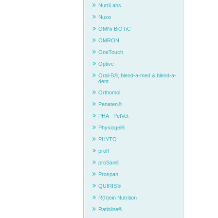
NutriLabs
Nuxe
OMNi-BiOTiC
OMRON
Die h
OneTouch
Optive
Oral-B®, blend-a-med & blend-a-
dent
Orthomol
Penaten®
PHA - PetVet
Physiogel®
PHYTO
proff
proSan®
Prospan
QUIRIS®
R(h)ein Nutrition
Ratioline®