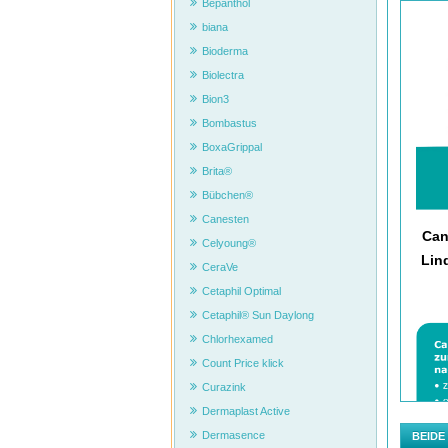
Bepanthol
biana
Bioderma
Biolectra
Bion3
Bombastus
BoxaGrippal
Brita®
Bübchen®
Canesten
Can
Celyoung®
Lin
CeraVe
Cetaphil Optimal
Cetaphil® Sun Daylong
Chlorhexamed
Count Price klick
Curazink
Dermaplast Active
Dermasence
BEIDE