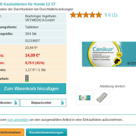
 Kauttabletten für Hunde 12 ST
ation der Darmfunktion bei Durchfallerkrankungen
5.0
(1)
:
Boehringer Ingelheim
VETMEDICA GmbH
hungsform:
Tabletten
sgröße:
3X4
Stk
01219657
23,84 €*
is:
14,09 €*
en:
9,75 €
(
41%
)
eis:
1,17 €* / 1 Stk
rkeit:
Abbildung ähnlich
Zum Warenkorb hinzufügen
dkosten
Beipackzettel
ssen
sich anmelden
um den ausgewählten Artikel in eine Einkaufsliste aufzunehmen.
tinformation
Kundenbewertungen