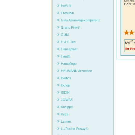
Einheit:
PZN
:
0
frei® öl
Fresubin
Gelo Atemwegskompetenz
Granu Fink®
GUM
Wisse
begin
2
H & S Tee
UVP
:
Beginn
Ihr Pre
Hansaplast
zeitig
Tage d
Hautfit
Flüssi
Mange
Hautpflege
Canik
HEUMANN Arzneitee
Sie mi
Vorber
Ibiotics
möchte
zur Li
Ibutop
ISDIN
Natür
JOWAE
sind,
Kneipp®
Gluko
Kytta
Schnel
Glukos
La mer
aufgen
La Roche-Posay®
Adsor