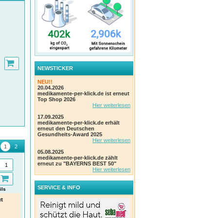
ich
sten
NEWSTICKER
off-
NEU!!
20.04.2026
medikamente-per-klick.de ist erneut
Top Shop 2026
Hier weiterlesen
17.09.2025
medikamente-per-klick.de erhält
erneut den Deutschen
Gesundheits-Award 2025
Hier weiterlesen
05.08.2025
medikamente-per-klick.de zählt
erneut zu "BAYERNS BEST 50"
Hier weiterlesen
SERVICE & INFO
ils
Details
Details
ut
BEPANTHEN Wund- und
Thomapyrin INTENSIV - bei
Volt
n
Heilsalbe
starken Kopfschmerzen &
23,2
Migräne
Nr.1* bei Wundheilung.
Bei 