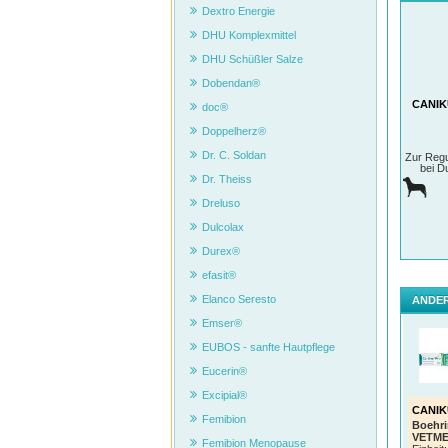
Dextro Energie
DHU Komplexmittel
DHU Schüßler Salze
Dobendan®
CANIKU
doc®
Doppelherz®
Dr. C. Soldan
Zur Regu
bei D
Dr. Theiss
Dreluso
Dulcolax
Durex®
efasit®
Elanco Seresto
ANDER
Emser®
EUBOS - sanfte Hautpflege
Eucerin®
Excipial®
CANIK
Femibion
Boehri
VETME
Femibion Menopause