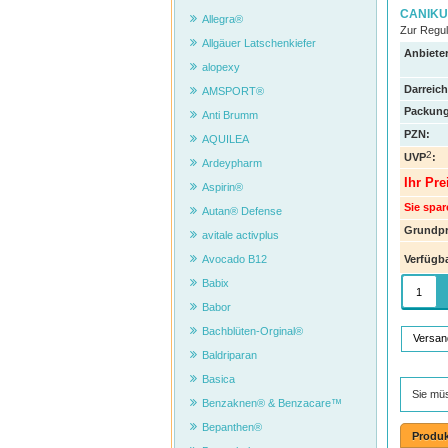
CANIKUR
Allegra®
Zur Regul
Allgäuer Latschenkiefer
Anbieter
alopexy
Darreic
AMSPORT®
Packung
Anti Brumm
PZN
:
AQUILEA
2
UVP
:
Ardeypharm
Ihr Pre
Aspirin®
Sie spar
Autan® Defense
Grundpr
avitale activplus
Verfügba
Avocado B12
Babix
Babor
Bachblüten-Orginal®
Versan
Baldriparan
Basica
Sie mü
Benzaknen® & Benzacare™
Bepanthen®
Produk