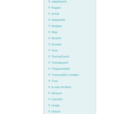
ratiopharm®
Rugard
Scholl
Sebamed®
Sinolpan
Skjur
Sorion®
Systane
Tena
ThermaCare®
Thomapyrin®
Tiergesundheit
Tromcardin® complex
Truw
tu-was-du-liebst
Ultrasun
Unizink®
Uriage
Vichy®