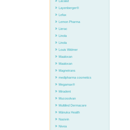
Lacalut
Elimin
Zitrust
Layenberger®
Oberfl
Schlei
Lefax
Lemon Pharma
Natri
Vermei
Lierac
Zitron
halten.
Linola
Fütte
Linola
für d
Louis Widmer
Die jew
Mal im
Maaloxan
täglic
Maaloxan
Magnetrans
medipharma cosmetics
Megamax®
Miradent
Mucosolvan
Multilind Dermacare
Mānuka Health
Nasivin
Nivea