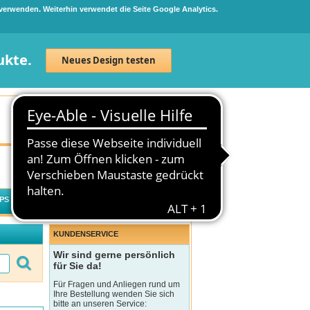
 verwenden. Weiterhin verwendet die Seite Google Analytics.
ukte.
Neues Design testen
Neuanmeldung
Anmelden
0
Artikel
0,00 €
PS
WECHSELWIRKUNGSCHECK
KUNDENSERVICE
Wir sind gerne persönlich
für Sie da!
Für Fragen und Anliegen rund um
Ihre Bestellung wenden Sie sich
bitte an unseren Service: