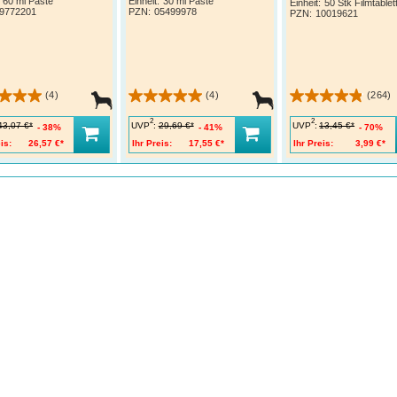
60 ml Paste
Einheit:
30 ml Paste
Einheit:
50 Stk Filmtablet
9772201
PZN
:
05499978
PZN
:
10019621
(4)
(4)
(264)
®
nswert: Mit Canikur
möglichst früh bei Durchfall
nen
2
2
UVP
:
UVP
:
43,07 €*
29,69 €*
13,45 €*
38%
41%
70%
®
en Sie mit dem Einsatz von Canikur
möglichst früh­
is:
26,57 €*
Ihr Preis:
17,55 €*
Ihr Preis:
3,99 €*
, idealerweise bereits während der ersten ein bis zwei
es Durchfalls, um einem starken Verlust von
gkeit und Elektrolyten entgegenzuwirken und
lerscheinungen vorzubeugen.
®
ur
für Hunde eignet sich ebenfalls hervorragend, falls
t Ihrem Vierbeiner bei Durchfall eine Fastenperiode zur
eitung auf die Umstellung auf Schonkost einlegen
n. Die Kautabletten tragen schon in der Fastenperiode
nderung akuter Resorptionsstörungen bei.
®
liche Inhaltsstoffe, die in Canikur
enthalten
 und ihr Nutzen:
se und Elektrolyte
le Wiederherstellung des natürlichen Wasserhaushalts und Ausgleich des Elektrolyteverluste
ehaltige Elektrolytlösungen tragen dazu bei, dass Nährstoffe wie Salze sowie Wasser im D
ommen werden. Hierbei leistet die Glukose einen wichtigen Beitrag.
bentien