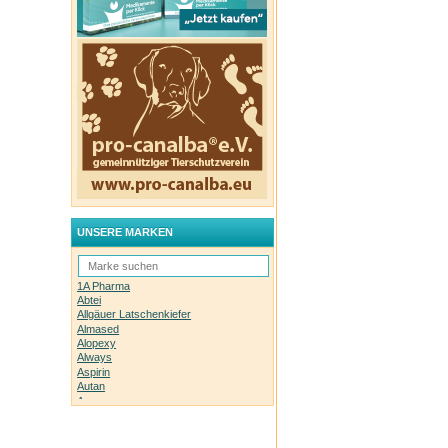
 an die
e
 zu
UNSERE MARKEN
1A Pharma
Abtei
Allgäuer Latschenkiefer
Almased
Alopexy
Always
Aspirin
Autan
Avene
Bachblüten-Orginal
Bepanthen
Basica