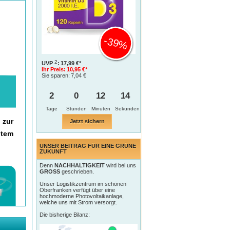
-39%
2
UVP
:
17,99 €*
Ihr Preis:
10,95 €*
Sie sparen:
7,04 €
2
0
12
13
Tage
 zur
Jetzt sichern
utem
UNSER BEITRAG FÜR EINE GRÜNE
ZUKUNFT
Denn
NACHHALTIGKEIT
wird bei uns
GROSS
geschrieben.
Unser Logistikzentrum im schönen
Oberfranken verfügt über eine
hochmoderne Photovoltaikanlage,
welche uns mit Strom versorgt.
Die bisherige Bilanz: