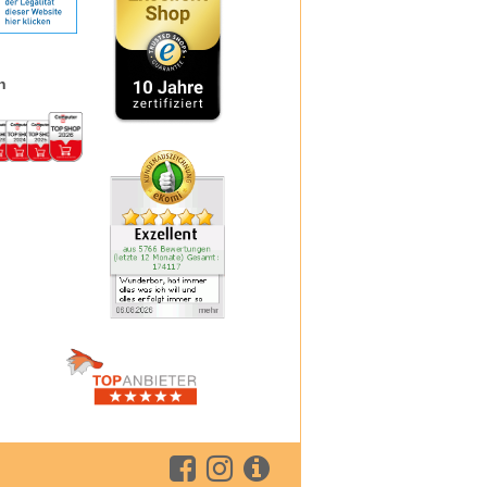
Ferrotone
Formoline
Formoline L112
frei
Frontline
n
Formigran
GeloMyrtol forte
Granu Fink
Grippostad C
Hansaplast
Hansepharm Powereiweiss
Hautfit
H & S
Iberogast
Klimaktoplant
Klosterfrau
Kneipp
Kytta
La Roche-Posay
Layenberger
Lemon Pharma
Lierac
Loceryl
Louis Widmer
Medipharma Cosmetics
Meditonsin
Miradent
Mucosolvan
Nasic
Neo Angin
Nicorette