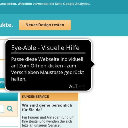
 verwenden. Weiterhin verwendet die Seite Google Analytics.
ukte.
Neues Design testen
Neuanmeldung
Anmelden
0
Artikel
0,00 €
PS
WECHSELWIRKUNGSCHECK
KUNDENSERVICE
Wir sind gerne persönlich
für Sie da!
Für Fragen und Anliegen rund um
Ihre Bestellung wenden Sie sich
bitte an unseren Service: