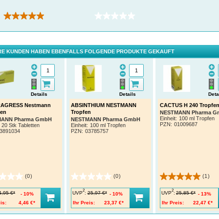
(1)
(0)
E KUNDEN HABEN EBENFALLS FOLGENDE PRODUKTE GEKAUFT
Details
Details
Deta
AGRESS Nestmann
ABSINTHIUM NESTMANN
CACTUS H 240 Tropfe
ten
Tropfen
NESTMANN Pharma G
Einheit:
100 ml Tropfen
ANN Pharma GmbH
NESTMANN Pharma GmbH
PZN
:
01009687
20 Stk Tabletten
Einheit:
100 ml Tropfen
3891034
PZN
:
03785757
(0)
(0)
(1)
2
2
UVP
:
UVP
:
4,95 €*
25,97 €*
25,85 €*
10%
10%
13%
is:
4,46 €*
Ihr Preis:
23,37 €*
Ihr Preis:
22,47 €*