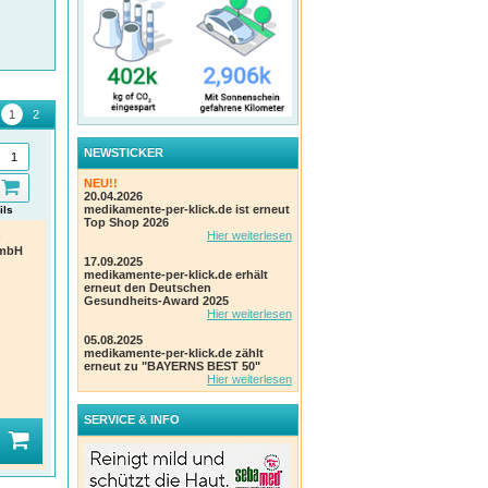
NEWSTICKER
NEU!!
20.04.2026
medikamente-per-klick.de ist erneut
ils
Details
Details
Top Shop 2026
n
LUFFANEST Tabletten
VOLUMA Haarwasser
ABS
Hier weiterlesen
Trop
mbH
NESTMANN Pharma GmbH
NESTMANN Pharma GmbH
17.09.2025
Einheit:
100 Stk Tabletten
Einheit:
200 ml Lösung
NES
medikamente-per-klick.de erhält
PZN
:
01828511
PZN
:
00702481
Einhe
erneut den Deutschen
PZN
Gesundheits-Award 2025
Hier weiterlesen
05.08.2025
medikamente-per-klick.de zählt
erneut zu "BAYERNS BEST 50"
Hier weiterlesen
(1)
(1)
SERVICE & INFO
2
2
UVP
:
UVP
:
UVP
19,55 €*
14,95 €*
10%
10%
Ihr Preis:
17,60 €*
Ihr Preis:
13,46 €*
Ihr 