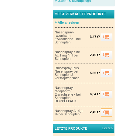
Zahn- & Mundpflege
MEIST VERKAUFTE PRODUKTE
Alle anzeigen
Nasenspray-
ratiopharm
1
3,47 €*
Erwachsene - bei
Schnupfen
Nasenspray sine
1
2,49 €*
AL 1 mg / ml bei
Schnupfen
Rhinospray Plus
Nasenspray bei
1
5,66 €*
Schnupfen &
verstopfter Nase
Nasenspray-
ratiopharm
1
6,64 €*
Erwachsene - bei
Schnupfen -
DOPPELPACK
Nasenspray AL 0,1
1
2,49 €*
% bei Schnupfen
Leeren
LETZTE PRODUKTE