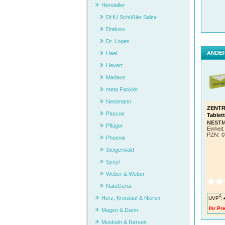
Hersteller
DHU Schüßler Salze
Dreluso
Dr. Loges
ANDER
Heel
Hevert
Madaus
meta Fackler
Nestmann
ZENTR
Pascoe
Tablet
NESTM
Pflüger
Einheit:
PZN
:
0
Phoenix
Steigerwald
Syxyl
Weber & Weber
NatuGena
2
Herz, Kreislauf & Nieren
UVP
:
Ihr Pre
Magen & Darm
Muskeln & Nerven