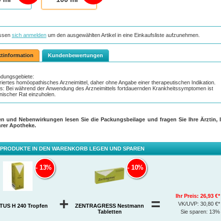
ssen
sich anmelden
um den ausgewählten Artikel in eine Einkaufsliste aufzunehmen.
tinformation
Kundenbewertungen
dungsgebiete:
riertes homöopathisches Arzneimittel, daher ohne Angabe einer therapeutischen Indikation.
s: Bei während der Anwendung des Arzneimittels fortdauernden Krankheitssymptomen ist
nischer Rat einzuholen.
en und Nebenwirkungen lesen Sie die Packungsbeilage und fragen Sie Ihre Ärztin, I
hrer Apotheke.
 PRODUKTE IN DEN WARENKORB LEGEN UND SPAREN
13%
10%
Ihr Preis:
26,93 €*
+
=
VK/UVP:
30,80 €*
US H 240 Tropfen
ZENTRAGRESS Nestmann
Tabletten
Sie sparen:
13%