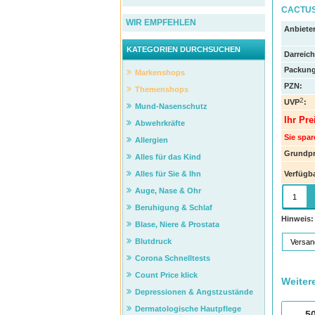
CACTUS 
WIR EMPFEHLEN
Anbieter
KATEGORIEN DURCHSUCHEN
Darreic
Packung
Markenshops
PZN
:
Themenshops
2
UVP
:
Mund-Nasenschutz
Ihr Pre
Abwehrkräfte
Sie spar
Allergien
Grundpr
Alles für das Kind
Verfügba
Alles für Sie & Ihn
Auge, Nase & Ohr
Beruhigung & Schlaf
Hinweis:
Blase, Niere & Prostata
Blutdruck
Versan
Corona Schnelltests
Count Price klick
Weiter
Depressionen & Angstzustände
Dermatologische Hautpflege
5