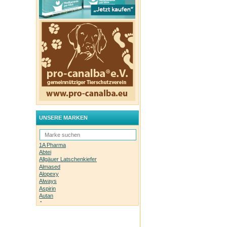
UNSERE MARKEN
1A Pharma
Abtei
Allgäuer Latschenkiefer
Almased
Alopexy
Always
Aspirin
Autan
Avene
Bachblüten-Orginal
Bepanthen
Basica