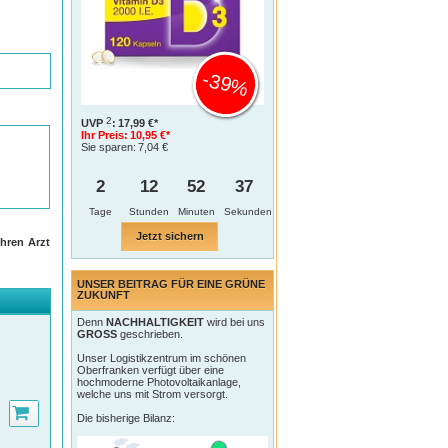
-39%
2
UVP
:
17,99 €*
Ihr Preis:
10,95 €*
Sie sparen:
7,04 €
2
12
52
36
Tage
Jetzt sichern
hren Arzt
UNSER BEITRAG FÜR EINE GRÜNE
ZUKUNFT
Denn
NACHHALTIGKEIT
wird bei uns
GROSS
geschrieben.
Unser Logistikzentrum im schönen
Oberfranken verfügt über eine
hochmoderne Photovoltaikanlage,
welche uns mit Strom versorgt.
Die bisherige Bilanz: