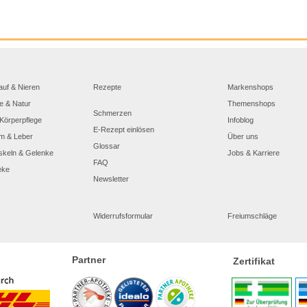
auf & Nieren
Rezepte
Markenshops
e & Natur
Themenshops
Schmerzen
Körperpflege
Infoblog
E-Rezept einlösen
m & Leber
Über uns
Glossar
skeln & Gelenke
Jobs & Karriere
FAQ
eke
Newsletter
Widerrufsformular
Freiumschläge
Partner
Zertifikat