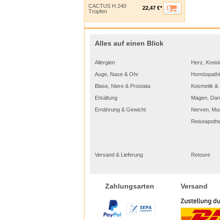
CACTUS H 240
1
22,47 €*
Tropfen
Alles auf einen Blick
Allergien
Herz, Kreisl
Auge, Nase & Ohr
Homöopathi
Blase, Niere & Prostata
Kosmetik & 
Erkältung
Magen, Dar
Ernährung & Gewicht
Nerven, Mu
Reiseapoth
Versand & Lieferung
Retoure
Versand
Zahlungsarten