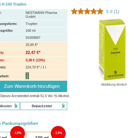
H 240 Tropfen
5.0
(1)
:
NESTMANN Pharma
GmbH
hungsform:
Tropfen
sgröße:
100
ml
01009687
25,85 €*
is:
22,47 €*
en:
3,38 €
(
13%
)
eis:
224,70 €* / 1 l
rkeit:
Abbildung ähnlich
Zum Warenkorb hinzufügen
Dieses Arzneimittel enthält 51.5 Vol.-% Alkohol.
dkosten
Beipackzettel
e Packungsgrößen
13%
13%
0
ml
100
ml