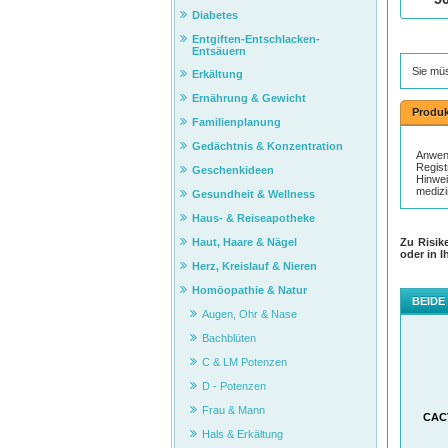
Diabetes
Entgiften-Entschlacken-
Entsäuern
Sie mü
Erkältung
Ernährung & Gewicht
Produk
Familienplanung
Gedächtnis & Konzentration
Anwen
Regist
Geschenkideen
Hinwei
medizi
Gesundheit & Wellness
Haus- & Reiseapotheke
Zu Risik
Haut, Haare & Nägel
oder in I
Herz, Kreislauf & Nieren
Homöopathie & Natur
BEIDE
Augen, Ohr & Nase
Bachblüten
C & LM Potenzen
D - Potenzen
Frau & Mann
CACT
Hals & Erkältung