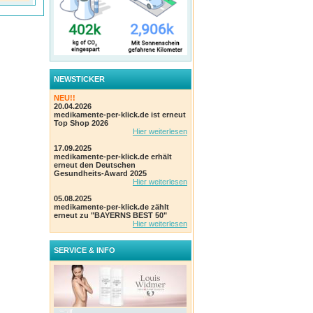
NEWSTICKER
NEU!!
20.04.2026
medikamente-per-klick.de ist erneut
Top Shop 2026
Hier weiterlesen
17.09.2025
medikamente-per-klick.de erhält
erneut den Deutschen
Gesundheits-Award 2025
Hier weiterlesen
05.08.2025
medikamente-per-klick.de zählt
erneut zu "BAYERNS BEST 50"
Hier weiterlesen
SERVICE & INFO