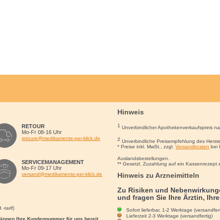
Hinweis
1
RETOUR
Unverbindlicher Apothekenverkaufspreis n
Mo-Fr 08-16 Uhr
retoure@medikamente-per-klick.de
2
Unverbindliche Preisempfehlung des Herste
* Preise inkl. MwSt., zzgl.
Versandkosten
bei 
Auslandsbestellungen.
SERVICEMANAGEMENT
** Gesetzl. Zuzahlung auf ein Kassenrezept 
Mo-Fr 09-17 Uhr
Hinweis zu Arzneimitteln
versand@medikamente-per-klick.de
Zu Risiken und Nebenwirkunge
und fragen Sie Ihre Ärztin, Ihr
-tarif)
Sofort lieferbar, 1-2 Werktage (versandfert
Lieferzeit 2-3 Werktage (versandfertig)
rgängen Ihre Kundennummer für uns bereit.