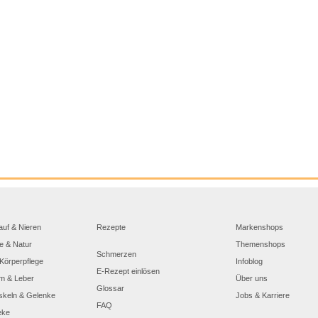
auf & Nieren
Rezepte
Markenshops
e & Natur
Themenshops
Schmerzen
Körperpflege
Infoblog
E-Rezept einlösen
m & Leber
Über uns
Glossar
skeln & Gelenke
Jobs & Karriere
FAQ
eke