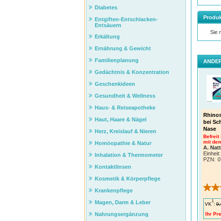
Diabetes
Produk
Entgiften-Entschlacken-
Entsäuern
Sie
Erkältung
Ernährung & Gewicht
Familienplanung
ANDER
Gedächtnis & Konzentration
Geschenkideen
Gesundheit & Wellness
Haus- & Reiseapotheke
Rhinos
Haut, Haare & Nägel
bei Sc
Nase
Herz, Kreislauf & Nieren
Befreit
mit dem
Homöopathie & Natur
A. Nat
Einheit:
Inhalation & Thermometer
PZN
:
0
Kontaktlinsen
Kosmetik & Körperpflege
Krankenpflege
1
Magen, Darm & Leber
VK
:
9,
Ihr Pre
Nahrungsergänzung