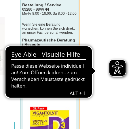
Bestellung / Service
09280 - 9844 44
Mo-Fr 8:00 - 18:00, Sa 8:00 - 12:00
Wenn Sie eine Beratung
wünschen, können Sie sich direkt
an unser Fachpersonal wenden:
Pharmazeutische Beratung
/ Rezepte
09280 - 9844 450
Mo-Fr 8:00 - 17:00
(Telefonkosten sind abhängig von
Telefonanbieter und -tarif)
KLICK DES TAGES
VIGANTOLVIT 2000 I.E. Vitamin D3
Weichkapseln
Sonderpreis