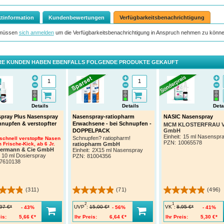
tinformation
Kundenbewertungen
Verfügbarkeitsbenachrichtigung
 müssen
sich anmelden
um die Verfügbarkeitsbenachrichtigung in Anspruch nehmen zu könne
E KUNDEN HABEN EBENFALLS FOLGENDE PRODUKTE GEKAUFT
Details
Details
Deta
pray Plus Nasenspray
Nasenspray-ratiopharm
NASIC Nasenspray
hnupfen & verstopfter
Erwachsene - bei Schnupfen -
MCM KLOSTERFRAU Ve
GmbH
DOPPELPACK
Einheit:
15 ml Nasenspr
Schnupfen? ratiopharm!
 schnell verstopfte Nasen
PZN
:
10065578
 Frische-Kick, ab 6 Jr.
ratiopharm GmbH
termann & Cie GmbH
Einheit:
2X15 ml Nasenspray
10 ml Dosierspray
PZN
:
81004356
7610138
(311)
(71)
(496)
2
1
UVP
:
VK
:
97 €*
15,00 €*
8,95 €*
43%
56%
41%
is:
5,66 €*
Ihr Preis:
6,64 €*
Ihr Preis:
5,30 €*