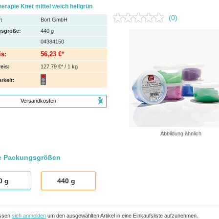
rapie Knet mittel weich hellgrün
(0)
:
Bort GmbH
sgröße:
440
g
04384150
is:
56,23 €*
eis:
127,79 €* / 1 kg
rkeit:
Versandkosten
Abbildung ähnlich
e Packungsgrößen
0
g
440
g
ssen
sich anmelden
um den ausgewählten Artikel in eine Einkaufsliste aufzunehmen.