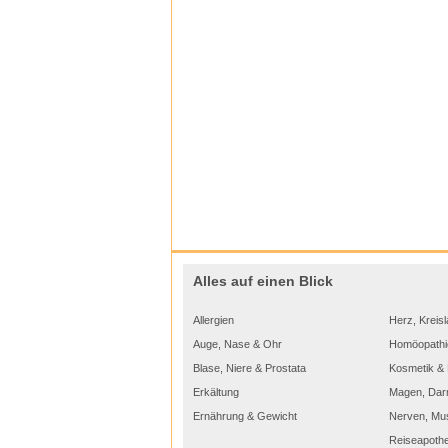
Alles auf einen Blick
Allergien
Herz, Kreisl
Auge, Nase & Ohr
Homöopathi
Blase, Niere & Prostata
Kosmetik & 
Erkältung
Magen, Dar
Ernährung & Gewicht
Nerven, Mu
Reiseapoth