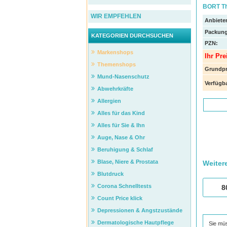
BORT The
WIR EMPFEHLEN
Anbieter
Packung
KATEGORIEN DURCHSUCHEN
PZN
:
Markenshops
Ihr Pre
Themenshops
Grundpr
Mund-Nasenschutz
Verfügba
Abwehrkräfte
Allergien
Alles für das Kind
Alles für Sie & Ihn
Auge, Nase & Ohr
Beruhigung & Schlaf
Blase, Niere & Prostata
Weiter
Blutdruck
Corona Schnelltests
8
Count Price klick
Depressionen & Angstzustände
Dermatologische Hautpflege
Sie mü