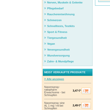
Nerven, Muskeln & Gelenke
Pflegebedarf
Raucherentwöhnung
Schmerzen
Schnelltests, Testkits
Sport & Fitness
Tiergesundheit
Vegan
Venengesundheit
Wundversorgung
Zahn- & Mundpflege
MEIST VERKAUFTE PRODUKTE
Alle anzeigen
Nasenspray-
ratiopharm
1
3,47 €*
Erwachsene - bei
Schnupfen
Nasenspray sine
1
2,49 €*
AL 1 mg / ml bei
Schnupfen