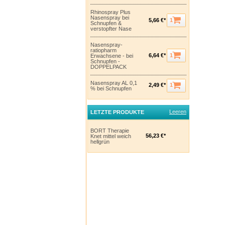
Rhinospray Plus
Nasenspray bei
1
5,66 €*
Schnupfen &
verstopfter Nase
Nasenspray-
ratiopharm
1
6,64 €*
Erwachsene - bei
Schnupfen -
DOPPELPACK
Nasenspray AL 0,1
1
2,49 €*
% bei Schnupfen
Leeren
LETZTE PRODUKTE
BORT Therapie
56,23 €*
Knet mittel weich
hellgrün