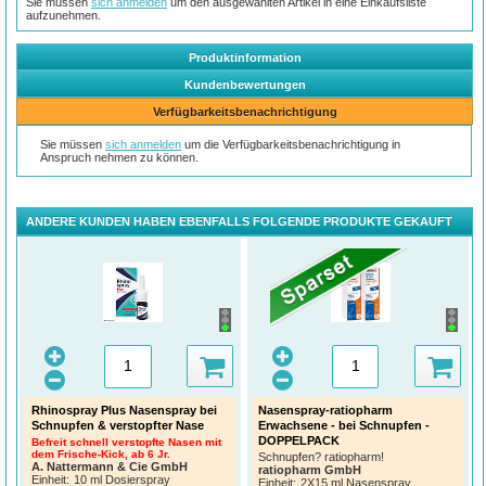
Sie müssen
sich anmelden
um den ausgewählten Artikel in eine Einkaufsliste
aufzunehmen.
Produktinformation
Kundenbewertungen
Verfügbarkeitsbenachrichtigung
Sie müssen
sich anmelden
um die Verfügbarkeitsbenachrichtigung in
Anspruch nehmen zu können.
ANDERE KUNDEN HABEN EBENFALLS FOLGENDE PRODUKTE GEKAUFT
Rhinospray Plus Nasenspray bei
Nasenspray-ratiopharm
Schnupfen & verstopfter Nase
Erwachsene - bei Schnupfen -
DOPPELPACK
Befreit schnell verstopfte Nasen mit
dem Frische-Kick, ab 6 Jr.
Schnupfen? ratiopharm!
A. Nattermann & Cie GmbH
ratiopharm GmbH
Einheit:
10 ml Dosierspray
Einheit:
2X15 ml Nasenspray