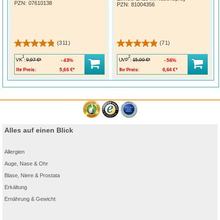
PZN
:
07610138
PZN
:
81004356
(311)
(71)
1
2
VK
:
UVP
:
9,97 €*
15,00 €*
43%
56%
Ihr Preis:
5,66 €*
Ihr Preis:
6,64 €*
Alles auf einen Blick
Allergien
Auge, Nase & Ohr
Blase, Niere & Prostata
Erkältung
Ernährung & Gewicht