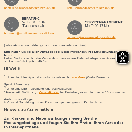
Uhr
bestellung@medikamente-per-klick.de
retoure@medikamente-per-klick.de
BERATUNG
Mo-Fr 08-17 Uhr
SERVICEMANAGEMENT
(Fachpersonal)
Mo-Fr 09-17 Uhr
beratung@medikamente-per-klick.de
versand@medikamente-per-klick.de
(Telefonkosten sind abhängig von Telefonanbieter und -tarif)
Bitte halten Sie bei allen Anfragen oder Bestellvorgängen Ihre Kundennummer für uns
bereit.
Haben Sie bitte auch dafür Verständnis, dass wir aus Datenschutzgründen Auskünfte nur
an Sie persönlich geben dürfen.
Hinweis
1
Unverbindlicher Apothekenverkaufspreis nach
Lauer-Taxe
(Große Deutsche
Spezialitätentaxe)
2
Unverbindliche Preisempfehlung des Herstellers
* Preise inkl. MwSt., zzgl.
Versandkosten
bei Bestellungen im Inland unter 15
€
sowie bei
Auslandsbestellungen.
** Gesetzl. Zuzahlung auf ein Kassenrezept einer gesetzl. Krankenkasse.
Hinweis zu Arzneimitteln
Zu Risiken und Nebenwirkungen lesen Sie die
Packungsbeilage und fragen Sie Ihre Ärztin, Ihren Arzt oder
in Ihrer Apotheke.