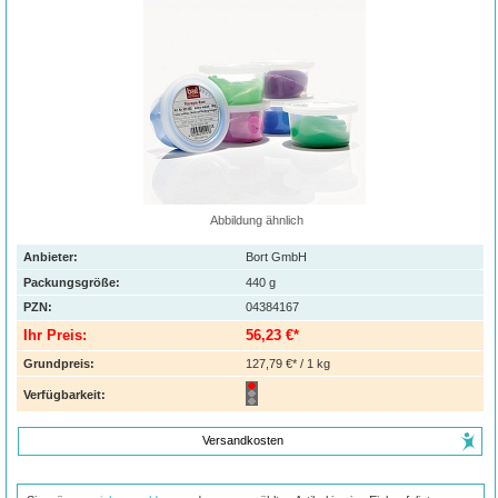
Abbildung ähnlich
Anbieter:
Bort GmbH
Packungsgröße:
440
g
PZN
:
04384167
Ihr Preis:
56,23 €*
Grundpreis:
127,79 €* / 1 kg
Verfügbarkeit:
Versandkosten