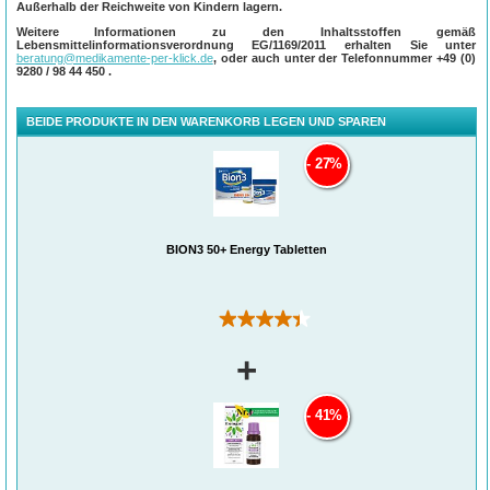
Außerhalb der Reichweite von Kindern lagern.
Weitere Informationen zu den Inhaltsstoffen gemäß
Lebensmittelinformationsverordnung EG/1169/2011 erhalten Sie unter
beratung@medikamente-per-klick.de
, oder auch unter der Telefonnummer
+49 (0)
9280 / 98 44 450
.
BEIDE PRODUKTE IN DEN WARENKORB LEGEN UND SPAREN
27%
Jede Tablette enthält 12 Vitamine und 7 Mineralstoffe, inklusive Vitamin B12, B1,
B2, Niacin, Pantothensäure, B6 & Biotin, die zu einem normalen
Energiestoffwechsel beitragen, Vitamin C & Eisen, die zur Verringerung von
Ermüdung beitragen und Zink, das zu einer normalen kognitiven Funktion
BION3 50+ Energy Tabletten
3
4
beiträgt
. Vitamin D trägt zur Erhaltung normaler Knochen bei
.
(193)
+
41%
1
Zusätzlich enthält Bion3 Energy
50+ Vitamin B2, Niacin und Biotin, um den
2
Darm
zu unterstützen, sowie 10 Millionen Bakterienkulturen (L. gasseri, B.