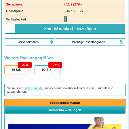
Sie sparen:
5,11 €
(
27%
)
Grundpreis:
0,46 €* / 1 Stk
Verfügbarkeit:
Zum Warenkorb hinzufügen
Versandkosten
Wichtige Pflichtangaben
Weitere Packungsgrößen
27%
27%
30
Stk
90
Stk
Sie müssen
sich anmelden
um den ausgewählten Artikel in eine Einkaufsliste
aufzunehmen.
Produktinformation
Kundenbewertungen