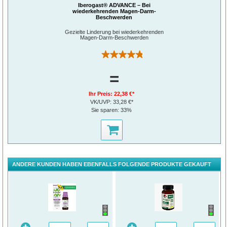
bifidum, B. longum), die den Darm lebend erreichen.
Iberogast® ADVANCE – Bei
wiederkehrenden Magen-Darm-
Beschwerden
Gezielte Linderung bei wiederkehrenden
Magen-Darm-Beschwerden
(255)
=
Ihr Preis:
22,38 €*
VK/UVP:
33,28 €*
Sie sparen:
33%
ANDERE KUNDEN HABEN EBENFALLS FOLGENDE PRODUKTE GEKAUFT
Für Erwachsene (ab 18 Jahren): Eine Tablette täglich mit einem kalten Getränk
zu oder direkt nach einer Mahlzeit einnehmen.