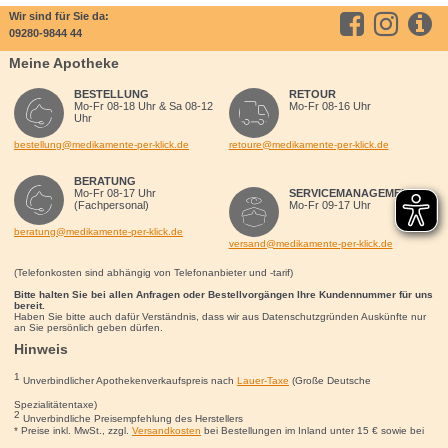
Wir sind für Sie da:
09280-9844 44
Meine Apotheke
BESTELLUNG
RETOUR
Mo-Fr 08-18 Uhr & Sa 08-12
Mo-Fr 08-16 Uhr
Uhr
bestellung@medikamente-per-klick.de
retoure@medikamente-per-klick.de
BERATUNG
Mo-Fr 08-17 Uhr
SERVICEMANAGEMENT
(Fachpersonal)
Mo-Fr 09-17 Uhr
beratung@medikamente-per-klick.de
versand@medikamente-per-klick.de
(Telefonkosten sind abhängig von Telefonanbieter und -tarif)
Bitte halten Sie bei allen Anfragen oder Bestellvorgängen Ihre Kundennummer für uns
bereit.
Haben Sie bitte auch dafür Verständnis, dass wir aus Datenschutzgründen Auskünfte nur
an Sie persönlich geben dürfen.
Hinweis
1
Unverbindlicher Apothekenverkaufspreis nach
Lauer-Taxe
(Große Deutsche
Spezialitätentaxe)
2
Unverbindliche Preisempfehlung des Herstellers
* Preise inkl. MwSt., zzgl.
Versandkosten
bei Bestellungen im Inland unter 15
€
sowie bei