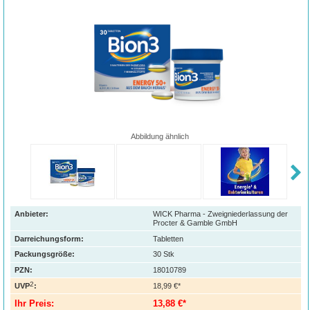
Abbildung ähnlich
Anbieter:
WICK Pharma - Zweigniederlassung der
Procter & Gamble GmbH
Darreichungsform:
Tabletten
Packungsgröße:
30
Stk
PZN
:
18010789
2
UVP
:
18,99 €*
Ihr Preis:
13,88 €*