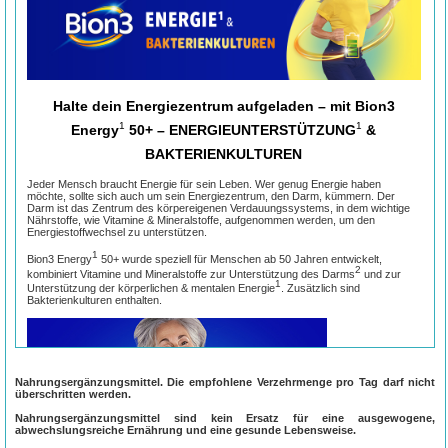
Halte dein Energiezentrum aufgeladen – mit Bion3
1
1
Energy
50+ – ENERGIEUNTERSTÜTZUNG
&
BAKTERIENKULTUREN
Jeder Mensch braucht Energie für sein Leben. Wer genug Energie haben
möchte, sollte sich auch um sein Energiezentrum, den Darm, kümmern. Der
Darm ist das Zentrum des körpereigenen Verdauungssystems, in dem wichtige
Nährstoffe, wie Vitamine & Mineralstoffe, aufgenommen werden, um den
Energiestoffwechsel zu unterstützen.
1
Bion3 Energy
50+ wurde speziell für Menschen ab 50 Jahren entwickelt,
2
kombiniert Vitamine und Mineralstoffe zur Unterstützung des Darms
und zur
1
Unterstützung der körperlichen & mentalen Energie
. Zusätzlich sind
Bakterienkulturen enthalten.
Nahrungsergänzungsmittel. Die empfohlene Verzehrmenge pro Tag darf nicht
überschritten werden.
Nahrungsergänzungsmittel sind kein Ersatz für eine ausgewogene,
abwechslungsreiche Ernährung und eine gesunde Lebensweise.