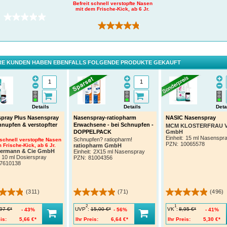
Befreit schnell verstopfte Nasen
mit dem Frische-Kick, ab 6 Jr.
(0)
(311)
E KUNDEN HABEN EBENFALLS FOLGENDE PRODUKTE GEKAUFT
Details
Details
Deta
pray Plus Nasenspray
Nasenspray-ratiopharm
NASIC Nasenspray
hnupfen & verstopfter
Erwachsene - bei Schnupfen -
MCM KLOSTERFRAU Ve
GmbH
DOPPELPACK
Einheit:
15 ml Nasenspr
Schnupfen? ratiopharm!
 schnell verstopfte Nasen
PZN
:
10065578
 Frische-Kick, ab 6 Jr.
ratiopharm GmbH
termann & Cie GmbH
Einheit:
2X15 ml Nasenspray
10 ml Dosierspray
PZN
:
81004356
7610138
(311)
(71)
(496)
2
1
UVP
:
VK
:
97 €*
15,00 €*
8,95 €*
43%
56%
41%
is:
5,66 €*
Ihr Preis:
6,64 €*
Ihr Preis:
5,30 €*