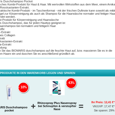
ris Duschshampoo Pocket
sches Kombi-Produkt für Haut & Haar. Mit wertvollen Wirkstoffen aus dem Meer, einem Arnik
Rosskastanien-Extrakt.
aktische Kombi-Produkt - im Taschenformat - mit der frischen Duftnote kann sowohl als mild
el zur Körperreinigung als auch als Shampoo für die Haarwäsche normaler und fettiger Haa
ndet werden.
i-Produkt für Körperreinigung und Haarwäsche
es Duschshampoo, das für jeden Hauttyp geeignet ist
Haarshampoo bei normalem und fettigem Haar
offe:
n-Extrakt
nes Collagen
salz
kastanien-Extrakt
ka-Extrakt
dung:
 Sie das BIOMARIS duschshampoo auf die feuchte Haut auf, bzw. massieren Sie es in die
en Haare ein und duschen Sie es anschließend gründlich ab.
 PRODUKTE IN DEN WARENKORB LEGEN UND SPAREN
43%
10%
Ihr Preis:
12,41 €*
Rhinospray Plus Nasenspray
+
=
bei Schnupfen & verstopfter
VK/UVP:
17,47 €*
RIS Duschshampoo
Nase
pocket
Sie sparen:
29%