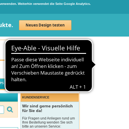
 verwenden. Weiterhin verwendet die Seite Google Analytics.
ukte.
Neues Design testen
Neuanmeldung
Anmelden
0
Artikel
0,00 €
PS
WECHSELWIRKUNGSCHECK
KUNDENSERVICE
Wir sind gerne persönlich
für Sie da!
Für Fragen und Anliegen rund um
Ihre Bestellung wenden Sie sich
bitte an unseren Service: