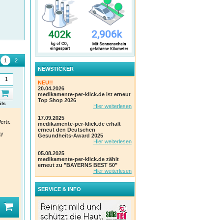
NEWSTICKER
NEU!!
20.04.2026
medikamente-per-klick.de ist erneut
Top Shop 2026
ils
Details
Details
Hier weiterlesen
Olynth 0,05% abschwellendes
IMIDIN N Nasenspray
Thom
17.09.2025
Nasenspray für Kinder von 2-
Schm
rtr.
Aristo Pharma GmbH
medikamente-per-klick.de erhält
Einheit:
15 ml Nasenspray
6J
Kop
erneut den Deutschen
ay
PZN
:
09440195
Gesundheits-Award 2025
Schnelle Hilfe bei Schnupfen,
Wirk
Erkältung und verstopfter Nase.
medi
Hier weiterlesen
Kenvue Germany GmbH
A. N
(OTC)
Einhe
05.08.2025
Einheit:
10 ml Nasendosierspray
PZN
medikamente-per-klick.de zählt
PZN
:
02372668
erneut zu "BAYERNS BEST 50"
Hier weiterlesen
(111)
(359)
SERVICE & INFO
1
1
1
VK
:
VK
:
VK
:
3,32 €*
5,97 €*
44%
58%
Ihr Preis:
1,86 €*
Ihr Preis:
2,51 €*
Ihr 