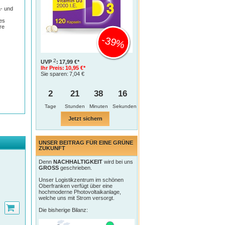
a- und
es
re
-39%
2
UVP
:
17,99 €*
Ihr Preis:
10,95 €*
Sie sparen:
7,04 €
2
21
38
15
Tage
Jetzt sichern
UNSER BEITRAG FÜR EINE GRÜNE
ZUKUNFT
Denn
NACHHALTIGKEIT
wird bei uns
GROSS
geschrieben.
Unser Logistikzentrum im schönen
Oberfranken verfügt über eine
hochmoderne Photovoltaikanlage,
welche uns mit Strom versorgt.
Die bisherige Bilanz: