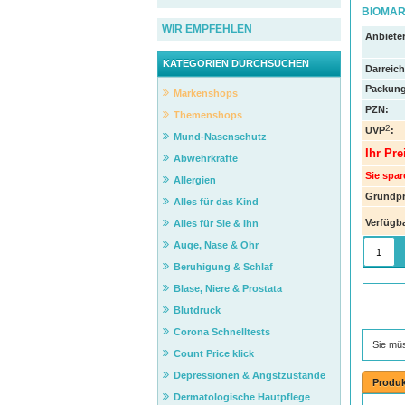
BIOMAR
WIR EMPFEHLEN
Anbieter
KATEGORIEN DURCHSUCHEN
Darreic
Packung
Markenshops
PZN
:
Themenshops
2
UVP
:
Mund-Nasenschutz
Ihr Pre
Abwehrkräfte
Sie spar
Allergien
Grundpr
Alles für das Kind
Verfügba
Alles für Sie & Ihn
Auge, Nase & Ohr
Beruhigung & Schlaf
Blase, Niere & Prostata
Blutdruck
Corona Schnelltests
Sie mü
Count Price klick
Depressionen & Angstzustände
Produk
Dermatologische Hautpflege