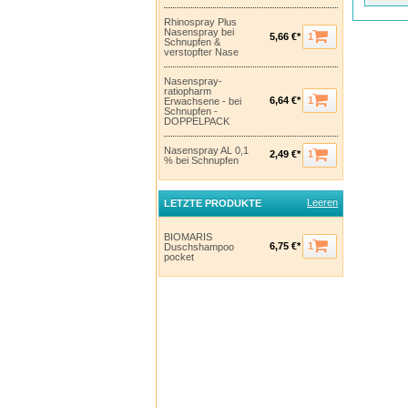
Rhinospray Plus
Nasenspray bei
1
5,66 €*
Schnupfen &
verstopfter Nase
Nasenspray-
ratiopharm
1
6,64 €*
Erwachsene - bei
Schnupfen -
DOPPELPACK
Nasenspray AL 0,1
1
2,49 €*
% bei Schnupfen
Leeren
LETZTE PRODUKTE
BIOMARIS
1
6,75 €*
Duschshampoo
pocket