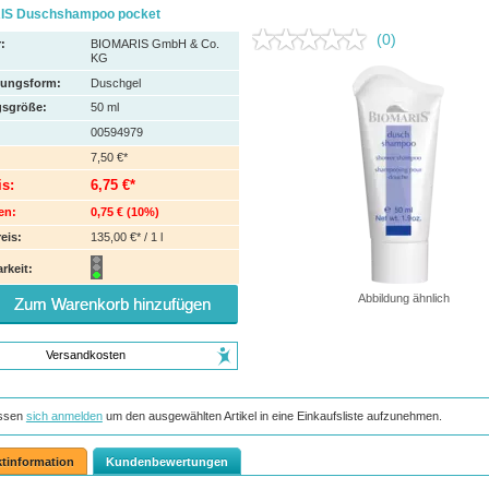
IS Duschshampoo pocket
(0)
:
BIOMARIS GmbH & Co.
KG
hungsform:
Duschgel
sgröße:
50
ml
00594979
7,50 €*
is:
6,75 €*
en:
0,75 €
(
10%
)
eis:
135,00 €* / 1 l
rkeit:
Abbildung ähnlich
Zum Warenkorb hinzufügen
Versandkosten
ssen
sich anmelden
um den ausgewählten Artikel in eine Einkaufsliste aufzunehmen.
tinformation
Kundenbewertungen