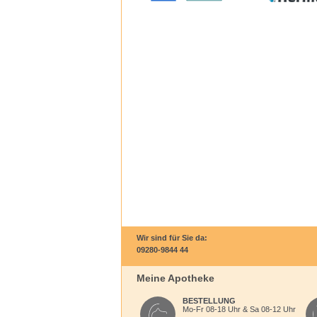
Wir sind für Sie da:
09280-9844 44
Meine Apotheke
BESTELLUNG
Mo-Fr 08-18 Uhr & Sa 08-12 Uhr