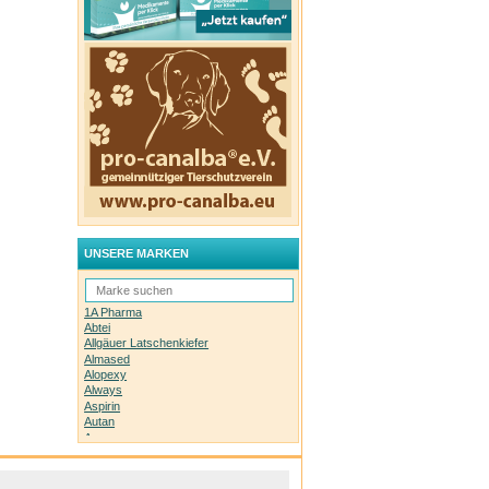
UNSERE MARKEN
1A Pharma
Abtei
Allgäuer Latschenkiefer
Almased
Alopexy
Always
Aspirin
Autan
Avene
Bachblüten-Orginal
Bepanthen
Basica