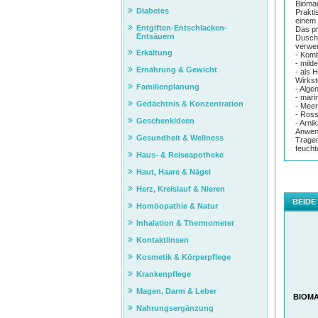
Bioma
Diabetes
Prakti
einem 
Entgiften-Entschlacken-
Das pr
Entsäuern
Duschg
verwe
Erkältung
- Komb
- mild
Ernährung & Gewicht
- als 
Wirkst
Familienplanung
- Alge
- mari
Gedächtnis & Konzentration
- Meer
- Ross
Geschenkideen
- Arni
Anwen
Gesundheit & Wellness
Tragen
feucht
Haus- & Reiseapotheke
Haut, Haare & Nägel
Herz, Kreislauf & Nieren
BEIDE
Homöopathie & Natur
Inhalation & Thermometer
Kontaktlinsen
Kosmetik & Körperpflege
Krankenpflege
Magen, Darm & Leber
BIOMA
Nahrungsergänzung