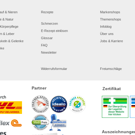
auf & Nieren
Rezepte
Markenshops
e & Natur
Themenshops
Schmerzen
Körperpflege
Infoblog
E-Rezept einlösen
m & Leber
Über uns
Glossar
skeln & Gelenke
Jobs & Karriere
FAQ
eke
Newsletter
Widerrufsformular
Freiumschläge
Partner
Zertifikat
Auszeichnunge