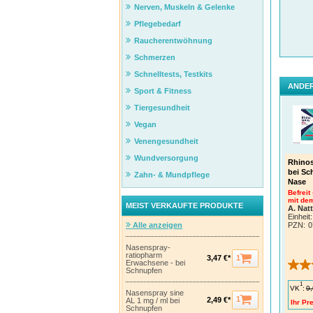
Nerven, Muskeln & Gelenke
Pflegebedarf
Raucherentwöhnung
Schmerzen
Schnelltests, Testkits
ANDER
Sport & Fitness
Tiergesundheit
Vegan
Venengesundheit
Wundversorgung
Rhinos
bei Sc
Zahn- & Mundpflege
Nase
Befreit
mit dem
MEIST VERKAUFTE PRODUKTE
A. Nat
Einheit:
Alle anzeigen
PZN
:
0
Nasenspray-
ratiopharm
1
3,47 €*
Erwachsene - bei
Schnupfen
1
VK
:
9,
Nasenspray sine
1
2,49 €*
AL 1 mg / ml bei
Ihr Pre
Schnupfen