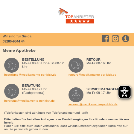
Wir sind für Sie da:
09280-9844 44
Meine Apotheke
BESTELLUNG
RETOUR
Mo-Fr 08-18 Uhr & Sa 08-12
Mo-Fr 08-16 Uhr
Uhr
bestellung@medikamente-per-klick.de
retoure@medikamente-per-klick.de
BERATUNG
Mo-Fr 08-17 Uhr
SERVICEMANAGEMENT
(Fachpersonal)
Mo-Fr 09-17 Uhr
beratung@medikamente-per-klick.de
versand@medikamente-per-klick.de
(Telefonkosten sind abhängig von Telefonanbieter und -tarif)
Bitte halten Sie bei allen Anfragen oder Bestellvorgängen Ihre Kundennummer für uns
bereit.
Haben Sie bitte auch dafür Verständnis, dass wir aus Datenschutzgründen Auskünfte nur
an Sie persönlich geben dürfen.