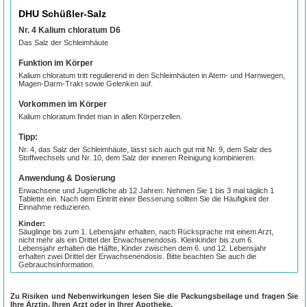
DHU Schüßler-Salz
Nr. 4 Kalium chloratum D6
Das Salz der Schleimhäute
Funktion im Körper
Kalium chloratum tritt regulierend in den Schleimhäuten in Atem-­ und Harnwegen,
Magen­-Darm-­Trakt sowie Gelenken auf.
Vorkommen im Körper
Kalium chloratum findet man in allen Körperzellen.
Tipp:
Nr. 4, das Salz der Schleimhäute, lässt sich auch gut mit Nr. 9, dem Salz des
Stoffwechsels und Nr. 10, dem Salz der inneren Reinigung kombinieren.
Anwendung & Dosierung
Erwachsene und Jugendliche ab 12 Jahren: Nehmen Sie 1 bis 3 mal täglich 1
Tablette ein. Nach dem Eintritt einer Besserung sollten Sie die Häufigkeit der
Einnahme reduzieren.
Kinder:
Säuglinge bis zum 1. Lebensjahr erhalten, nach Rücksprache mit einem Arzt,
nicht mehr als ein Drittel der Erwachsenendosis. Kleinkinder bis zum 6.
Lebensjahr erhalten die Hälfte, Kinder zwischen dem 6. und 12. Lebensjahr
erhalten zwei Drittel der Erwachsenendosis. Bitte beachten Sie auch die
Gebrauchsinformation.
Wichtig:
Zu Risiken und Nebenwirkungen lesen Sie die Packungsbeilage und fragen Sie
Tabletten im Mund zergehen lassen. Sie sollten die Tabletten eine halbe Stunde
Ihre Ärztin, Ihren Arzt oder in Ihrer Apotheke.
vor oder nach dem Essen einnehmen und sie vorzugsweise langsam im Mund