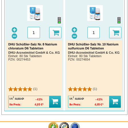
DHU Schüßler-Salz Nr. 8 Natrium
DHU Schüßler-Salz Nr. 10 Natrium
chloratum D6 Tabletten
sulfuricum D6 Tabletten
DHU-Arzneimittel GmbH & Co. KG
DHU-Arzneimittel GmbH & Co. KG
Einheit:
80 Stk Tabletten
Einheit:
80 Stk Tabletten
PZN
:
00274453
PZN
:
00274654
(1)
(1)
1
1
VK
:
VK
:
6,90 €*
6,90 €*
41%
41%
Ihr Preis:
4,05 €*
Ihr Preis:
4,05 €*