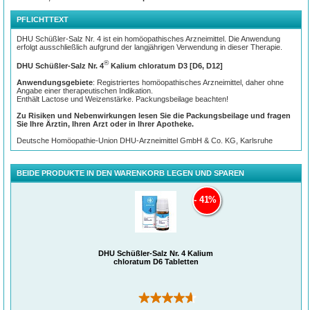
zergehen lassen. So können die Arzneistoffe ohne Umwege direkt über die
Mundschleimhaut aufgenommen werden. Bei kleinen Kindern empfiehlt es sich,
PFLICHTTEXT
die Tablette vor der Einnahme in etwas Wasser aufzulösen.
DHU Schüßler-Salz Nr. 4 ist ein homöopathisches Arzneimittel. Die Anwendung
Auch homöopathische Arzneimittel sollten ohne ärztlichen Rat nicht über längere
erfolgt ausschließlich aufgrund der langjährigen Verwendung in dieser Therapie.
Zeit angewendet werden.
®
DHU Schüßler-Salz Nr. 4
Kalium chloratum D3 [D6, D12]
Anwendungsgebiete
: Registriertes homöopathisches Arzneimittel, daher ohne
Angabe einer therapeutischen Indikation.
Enthält Lactose und Weizenstärke. Packungsbeilage beachten!
Zu Risiken und Nebenwirkungen lesen Sie die Packungsbeilage und fragen
Sie Ihre Ärztin, Ihren Arzt oder in Ihrer Apotheke.
Deutsche Homöopathie-Union DHU-Arzneimittel GmbH & Co. KG, Karlsruhe
BEIDE PRODUKTE IN DEN WARENKORB LEGEN UND SPAREN
41%
DHU Schüßler-Salz Nr. 4 Kalium
chloratum D6 Tabletten
(3)