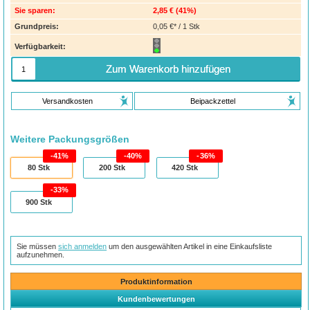
Sie sparen:
2,85 €
(
41%
)
Grundpreis:
0,05 €* / 1 Stk
Verfügbarkeit:
Zum Warenkorb hinzufügen
Versandkosten
Beipackzettel
Weitere Packungsgrößen
41%
40%
36%
80
Stk
200
Stk
420
Stk
33%
900
Stk
Sie müssen
sich anmelden
um den ausgewählten Artikel in eine Einkaufsliste
aufzunehmen.
Produktinformation
Kundenbewertungen