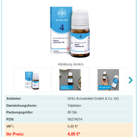
Abbildung ähnlich
Anbieter:
DHU-Arzneimittel GmbH & Co. KG
Darreichungsform:
Tabletten
Packungsgröße:
80
Stk
PZN
:
00274074
1
VK
:
6,90 €*
Ihr Preis:
4,05 €*