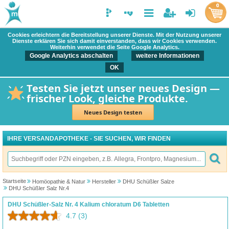
0
Cookies erleichtern die Bereitstellung unserer Dienste. Mit der Nutzung unserer
Dienste erklären Sie sich damit einverstanden, dass wir Cookies verwenden.
Weiterhin verwendet die Seite Google Analytics.
Google Analytics abschalten
weitere Informationen
OK
Testen Sie jetzt unser neues Design —
frischer Look, gleiche Produkte.
Neues Design testen
IHRE VERSANDAPOTHEKE - SIE SUCHEN, WIR FINDEN
Startseite
Homöopathie & Natur
Hersteller
DHU Schüßler Salze
DHU Schüßler Salz Nr.4
DHU Schüßler-Salz Nr. 4 Kalium chloratum D6 Tabletten
4.7
(3)