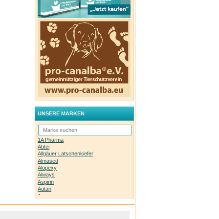
UNSERE MARKEN
1A Pharma
Abtei
Allgäuer Latschenkiefer
Almased
Alopexy
Always
Aspirin
Autan
Avene
Bachblüten-Orginal
Bepanthen
Basica