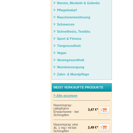
Nerven, Muskeln & Gelenke
Pflegebedarf
Raucherentwöhnung
Schmerzen
Schnelltests, Testkits
Sport & Fitness
Tiergesundheit
Vegan
Venengesundheit
Wundversorgung
Zahn- & Mundpflege
MEIST VERKAUFTE PRODUKTE
Alle anzeigen
Nasenspray-
ratiopharm
1
3,47 €*
Erwachsene - bei
Schnupfen
Nasenspray sine
1
2,49 €*
AL 1 mg / ml bei
Schnupfen