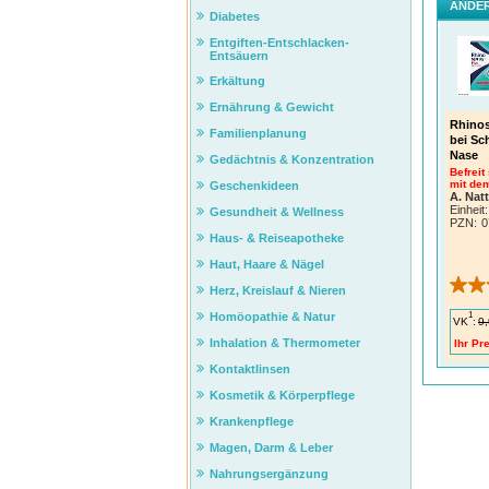
ANDER
Diabetes
Entgiften-Entschlacken-
Entsäuern
Erkältung
Ernährung & Gewicht
Rhinos
Familienplanung
bei Sc
Nase
Gedächtnis & Konzentration
Befreit
mit dem
Geschenkideen
A. Nat
Einheit:
Gesundheit & Wellness
PZN
:
0
Haus- & Reiseapotheke
Haut, Haare & Nägel
Herz, Kreislauf & Nieren
1
Homöopathie & Natur
VK
:
9,
Inhalation & Thermometer
Ihr Pre
Kontaktlinsen
Kosmetik & Körperpflege
Krankenpflege
Magen, Darm & Leber
Nahrungsergänzung