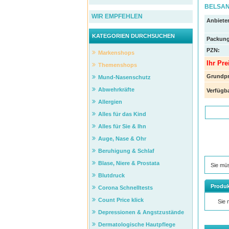
BELSANA
WIR EMPFEHLEN
Anbieter
KATEGORIEN DURCHSUCHEN
Packung
PZN
:
Markenshops
Ihr Pre
Themenshops
Grundpr
Mund-Nasenschutz
Abwehrkräfte
Verfügba
Allergien
Alles für das Kind
Alles für Sie & Ihn
Auge, Nase & Ohr
Beruhigung & Schlaf
Blase, Niere & Prostata
Sie mü
Blutdruck
Produk
Corona Schnelltests
Count Price klick
Sie
Depressionen & Angstzustände
Dermatologische Hautpflege