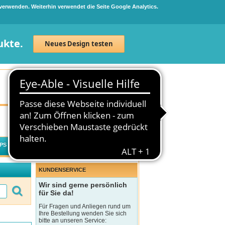
 verwenden. Weiterhin verwendet die Seite Google Analytics.
ukte.
Neues Design testen
Neuanmeldung
Anmelden
0
Artikel
0,00 €
PS
WECHSELWIRKUNGSCHECK
KUNDENSERVICE
Wir sind gerne persönlich
für Sie da!
Für Fragen und Anliegen rund um
Ihre Bestellung wenden Sie sich
bitte an unseren Service: