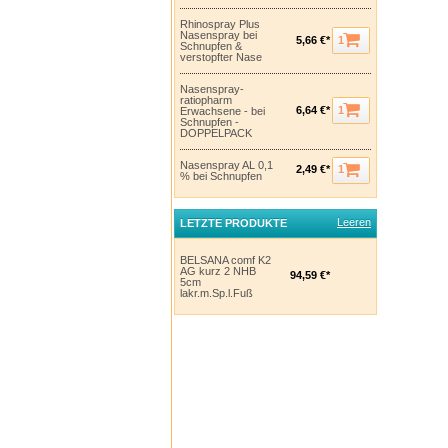
Rhinospray Plus
Nasenspray bei
1
5,66 €*
Schnupfen &
verstopfter Nase
Nasenspray-
ratiopharm
1
6,64 €*
Erwachsene - bei
Schnupfen -
DOPPELPACK
Nasenspray AL 0,1
1
2,49 €*
% bei Schnupfen
Leeren
LETZTE PRODUKTE
BELSANA comf K2
AG kurz 2 NHB
94,59 €*
5cm
lakr.m.Sp.l.Fuß