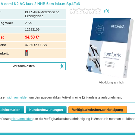
 comf K2 AG kurz 2 NHB 5cm lakr.m.Sp.l.Fuß
(0)
:
BELSANA Medizinische
Erzeugnisse
sgröße:
2
Stk
12283109
is:
94,59 €*
eis:
47,30 €* / 1 Stk
rkeit:
Versandkosten
Abbildung ähnlich
ssen
sich anmelden
um den ausgewählten Artikel in eine Einkaufsliste aufzunehmen.
tinformation
Kundenbewertungen
Verfügbarkeitsbenachrichtigung
 müssen
sich anmelden
um die Verfügbarkeitsbenachrichtigung in Anspruch nehmen zu könne