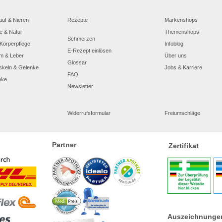
auf & Nieren
Rezepte
Markenshops
e & Natur
Themenshops
Schmerzen
Körperpflege
Infoblog
E-Rezept einlösen
m & Leber
Über uns
Glossar
skeln & Gelenke
Jobs & Karriere
FAQ
eke
Newsletter
Widerrufsformular
Freiumschläge
Partner
Zertifikat
Auszeichnunge