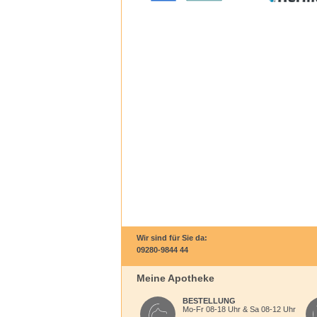
Wir sind für Sie da:
09280-9844 44
Meine Apotheke
BESTELLUNG
Mo-Fr 08-18 Uhr & Sa 08-12 Uhr