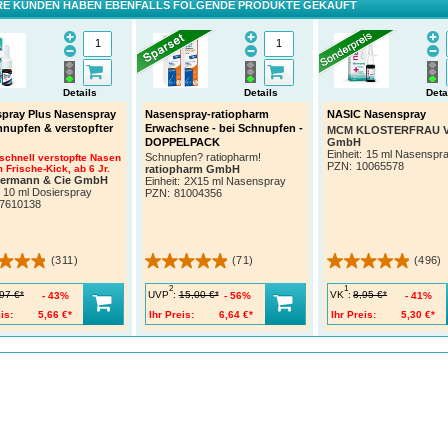
E KUNDEN HABEN EBENFALLS FOLGENDE PRODUKTE GEKAUFT
Details
Details
Deta
pray Plus Nasenspray
Nasenspray-ratiopharm
NASIC Nasenspray
hnupfen & verstopfter
Erwachsene - bei Schnupfen -
MCM KLOSTERFRAU Ve
GmbH
DOPPELPACK
Einheit:
15 ml Nasenspr
Schnupfen? ratiopharm!
 schnell verstopfte Nasen
PZN
:
10065578
 Frische-Kick, ab 6 Jr.
ratiopharm GmbH
termann & Cie GmbH
Einheit:
2X15 ml Nasenspray
10 ml Dosierspray
PZN
:
81004356
7610138
(311)
(71)
(496)
2
1
UVP
:
VK
:
97 €*
15,00 €*
8,95 €*
43%
56%
41%
is:
5,66 €*
Ihr Preis:
6,64 €*
Ihr Preis:
5,30 €*