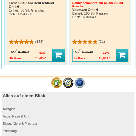
Fresenius Kabi Deutschland
Schlüsselmineral für Muskeln und
Knochen
GmbH
Vitamaze GmbH
Einheit:
30 Stk Granulat
Einheit:
180 Stk Kapseln
PZN
:
17543650
PZN
:
16018640
(178)
(21)
2
2
UVP
:
UVP
:
32,90 €*
18,97 €*
41%
17%
Ihr Preis:
19,42 €*
Ihr Preis:
15,68 €*
Alles auf einen Blick
Allergien
Auge, Nase & Ohr
Blase, Niere & Prostata
Erkältung