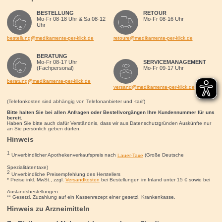
BESTELLUNG
RETOUR
Mo-Fr 08-18 Uhr & Sa 08-12
Mo-Fr 08-16 Uhr
Uhr
bestellung@medikamente-per-klick.de
retoure@medikamente-per-klick.de
BERATUNG
Mo-Fr 08-17 Uhr
SERVICEMANAGEMENT
(Fachpersonal)
Mo-Fr 09-17 Uhr
beratung@medikamente-per-klick.de
versand@medikamente-per-klick.de
(Telefonkosten sind abhängig von Telefonanbieter und -tarif)
Bitte halten Sie bei allen Anfragen oder Bestellvorgängen Ihre Kundennummer für uns
bereit.
Haben Sie bitte auch dafür Verständnis, dass wir aus Datenschutzgründen Auskünfte nur
an Sie persönlich geben dürfen.
Hinweis
1
Unverbindlicher Apothekenverkaufspreis nach
Lauer-Taxe
(Große Deutsche
Spezialitätentaxe)
2
Unverbindliche Preisempfehlung des Herstellers
* Preise inkl. MwSt., zzgl.
Versandkosten
bei Bestellungen im Inland unter 15
€
sowie bei
Auslandsbestellungen.
** Gesetzl. Zuzahlung auf ein Kassenrezept einer gesetzl. Krankenkasse.
Hinweis zu Arzneimitteln