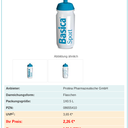
Abbildung ähnlich
Anbieter:
Protina Pharmazeutische GmbH
Darreichungsform:
Flaschen
Packungsgröße:
1X0.5
L
PZN
:
08655410
2
UVP
:
3,65 €*
Ihr Preis:
2,26 €*