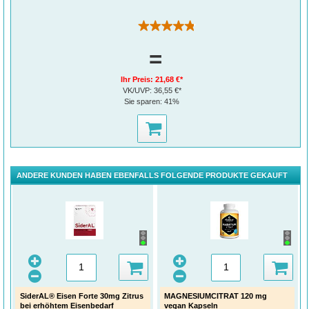
(178)
=
Ihr Preis:
21,68 €*
VK/UVP:
36,55 €*
Sie sparen:
41%
ANDERE KUNDEN HABEN EBENFALLS FOLGENDE PRODUKTE GEKAUFT
SiderAL® Eisen Forte 30mg Zitrus
MAGNESIUMCITRAT 120 mg
bei erhöhtem Eisenbedarf
vegan Kapseln