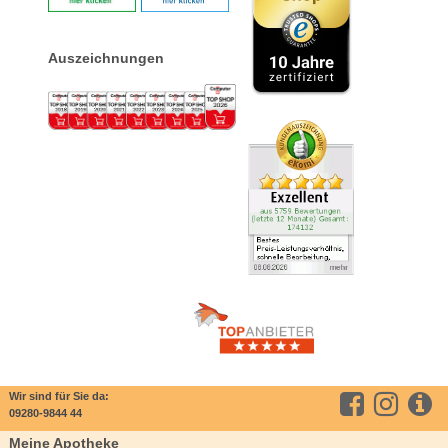
Auszeichnungen
Wir sind für Sie da:
09280-9844 44
Meine Apotheke