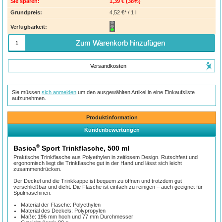
Sie sparen:
1,39 €
(
38%
)
Grundpreis:
4,52 €* / 1 l
Verfügbarkeit:
Zum Warenkorb hinzufügen
Versandkosten
Sie müssen
sich anmelden
um den ausgewählten Artikel in eine Einkaufsliste
aufzunehmen.
Produktinformation
Kundenbewertungen
®
Basica
Sport Trinkflasche, 500 ml
Praktische Trinkflasche aus Polyethylen in zeitlosem Design. Rutschfest und
ergonomisch liegt die Trinkflasche gut in der Hand und lässt sich leicht
zusammendrücken.
Der Deckel und die Trinkkappe ist bequem zu öffnen und trotzdem gut
verschließbar und dicht. Die Flasche ist einfach zu reinigen – auch geeignet für
Spülmaschinen.
Material der Flasche: Polyethylen
Material des Deckels: Polypropylen
Maße: 196 mm hoch und 77 mm Durchmesser