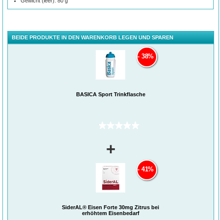
Gewicht (leer): 80 g
BEIDE PRODUKTE IN DEN WARENKORB LEGEN UND SPAREN
38%
BASICA Sport Trinkflasche
(0)
+
41%
SiderAL® Eisen Forte 30mg Zitrus bei
erhöhtem Eisenbedarf