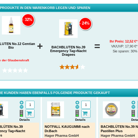
 PRODUKTE IN DEN WARENKORB LEGEN UND SPAREN
32%
24%
Ihr Preis:
12,52 €*
+
=
ÜTEN No.12 Gentian
VK/UVP:
17,90 €*
BACHBLÜTEN No.39
Bio
Emergency Tag+Nacht
Sie sparen:
30%
Dragees
e der Glaubenskraft
(3)
(0)
E KUNDEN HABEN EBENFALLS FOLGENDE PRODUKTE GEKAUFT
Details
Details
Deta
LÜTEN No.39
NOTFALL KAUGUMMI nach
BACHBLÜTEN No.39 No
ency Tag+Nacht
Dr.Bach
Pastillen Plus
es
Hager Pharma GmbH
Hager Pharma GmbH