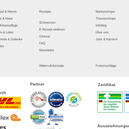
auf & Nieren
Rezepte
Markenshops
e & Natur
Themenshops
Schmerzen
Körperpflege
Infoblog
E-Rezept einlösen
m & Leber
Über uns
Glossar
skeln & Gelenke
Jobs & Karriere
FAQ
eke
Newsletter
Widerrufsformular
Freiumschläge
Partner
Zertifikat
Auszeichnunge