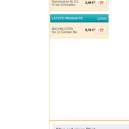
Nasenspray AL 0,1
1
2,49 €*
% bei Schnupfen
Leeren
LETZTE PRODUKTE
BACHBLÜTEN
1
8,76 €*
No.12 Gentian Bio