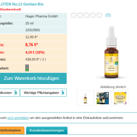
TEN No.12 Gentian Bio
 Glaubenskraft
(0)
:
Hager Pharma GmbH
sgröße:
20
ml
10310581
12,95 €*
is:
8,76 €*
en:
4,19 €
(
32%
)
eis:
438,00 €* / 1 l
rkeit:
Zum Warenkorb hinzufügen
Abbildung ähnlich
dkosten
Wichtige Pflichtangaben
ssen
sich anmelden
um den ausgewählten Artikel in eine Einkaufsliste aufzunehmen.
tinformation
Kundenbewertungen