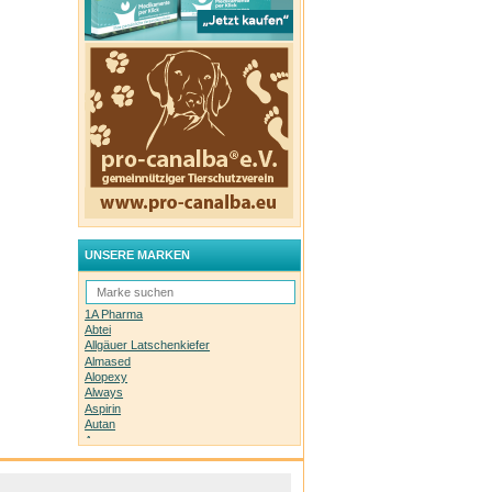
UNSERE MARKEN
1A Pharma
Abtei
Allgäuer Latschenkiefer
Almased
Alopexy
Always
Aspirin
Autan
Avene
Bachblüten-Orginal
Bepanthen
Basica