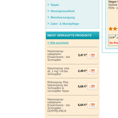
Hager
Einheit:
Vegan
PZN
:
1
Venengesundheit
Wundversorgung
Zahn- & Mundpflege
MEIST VERKAUFTE PRODUKTE
2
UVP
:
Alle anzeigen
Ihr Pre
Nasenspray-
ratiopharm
1
3,47 €*
Erwachsene - bei
Schnupfen
Nasenspray sine
1
2,49 €*
AL 1 mg / ml bei
Schnupfen
Rhinospray Plus
Nasenspray bei
1
5,66 €*
Schnupfen &
verstopfter Nase
Nasenspray-
ratiopharm
1
6,64 €*
Erwachsene - bei
Schnupfen -
DOPPELPACK