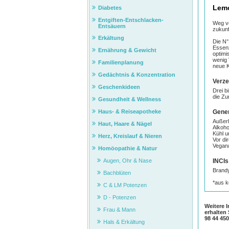
Lemo
Diabetes
Entgiften-Entschlacken-
Weg vo
Entsäuern
zukunf
Erkältung
Die N°
Essenz
Ernährung & Gewicht
optimi
wenig 
Familienplanung
neue K
Gedächtnis & Konzentration
Verze
Geschenkideen
Drei b
die Zu
Gesundheit & Wellness
Gener
Haus- & Reiseapotheke
Außerh
Haut, Haare & Nägel
Alkoho
Kühl u
Herz, Kreislauf & Nieren
Vor di
Vegan/
Homöopathie & Natur
INCIs
Augen, Ohr & Nase
Brandy
Bachblüten
*aus k
C & LM Potenzen
D - Potenzen
Weitere 
Frau & Mann
erhalten
98 44 45
Hals & Erkältung