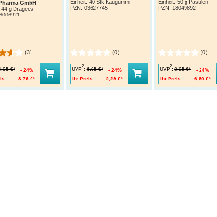
Einheit:
40 Stk Kaugummi
Einheit:
50 g Pastillen
 Pharma GmbH
PZN
:
03627745
PZN
:
18049892
44 g Dragees
6006921
(3)
(0)
(0)
2
2
UVP
:
UVP
:
4,95 €*
6,95 €*
8,95 €*
24%
24%
24%
is:
3,76 €*
Ihr Preis:
5,29 €*
Ihr Preis:
6,80 €*