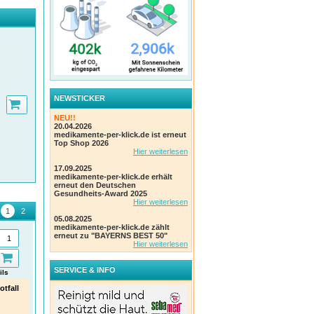
NEWSTICKER
NEU!!
20.04.2026
medikamente-per-klick.de ist erneut
Top Shop 2026
Hier weiterlesen
17.09.2025
medikamente-per-klick.de erhält
erneut den Deutschen
Gesundheits-Award 2025
Hier weiterlesen
05.08.2025
medikamente-per-klick.de zählt
erneut zu "BAYERNS BEST 50"
Hier weiterlesen
SERVICE & INFO
ils
Details
Details
tfall
BACHBLÜTEN Notfall No.39
BACHBLÜTEN Notfall No.39
alle
Tropfen
Pastillen Bio
Natü
alle
Hager Pharma GmbH
Hager Pharma GmbH