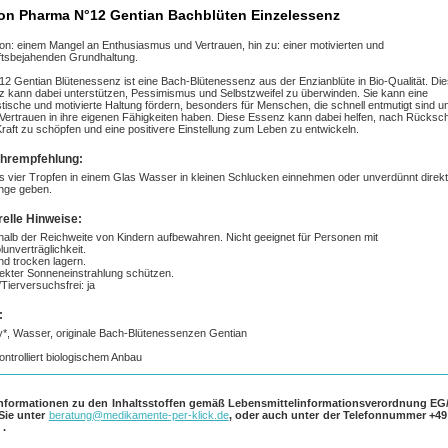
n Pharma N°12 Gentian Bachblüten Einzelessenz
n: einem Mangel an Enthusiasmus und Vertrauen, hin zu: einer motivierten und
tsbejahenden Grundhaltung.
12 Gentian Blütenessenz ist eine Bach-Blütenessenz aus der Enzianblüte in Bio-Qualität. Di
 kann dabei unterstützen, Pessimismus und Selbstzweifel zu überwinden. Sie kann eine
stische und motivierte Haltung fördern, besonders für Menschen, die schnell entmutigt sind u
Vertrauen in ihre eigenen Fähigkeiten haben. Diese Essenz kann dabei helfen, nach Rücksc
raft zu schöpfen und eine positivere Einstellung zum Leben zu entwickeln.
hrempfehlung:
is vier Tropfen in einem Glas Wasser in kleinen Schlucken einnehmen oder unverdünnt direkt
nge geben.
elle Hinweise:
alb der Reichweite von Kindern aufbewahren. Nicht geeignet für Personen mit
lunverträglichkeit.
nd trocken lagern.
rekter Sonneneinstrahlung schützen.
Tierversuchsfrei: ja
:
*, Wasser, originale Bach-Blütenessenzen Gentian
ontrolliert biologischem Anbau
Informationen zu den Inhaltsstoffen gemäß Lebensmittelinformationsverordnung EG/
 Sie unter
beratung@medikamente-per-klick.de
, oder auch unter der Telefonnummer
+49
0
.