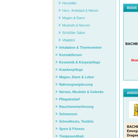
Hersteller
BEIDE
Herz, Kreislauf & Nieren
Magen & Darm
Muskeln & Nerven
Schüßler Salze
Vitalpilze
BACHBL
Inhalation & Thermometer
Kontaktlinsen
Blüt
Kosmetik & Körperpflege
Krankenpflege
Magen, Darm & Leber
Nahrungsergänzung
Nerven, Muskeln & Gelenke
ANDER
Pflegebedarf
Raucherentwöhnung
Schmerzen
Schnelltests, Testkits
BACHB
Sport & Fitness
Emerg
Drage
Tiergesundheit