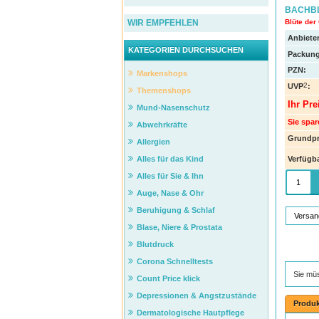
BACHBLÜ
Blüte der
WIR EMPFEHLEN
Anbieter
KATEGORIEN DURCHSUCHEN
Packung
PZN
:
Markenshops
2
UVP
:
Themenshops
Ihr Pre
Mund-Nasenschutz
Sie spar
Abwehrkräfte
Grundpr
Allergien
Verfügba
Alles für das Kind
Alles für Sie & Ihn
Auge, Nase & Ohr
Beruhigung & Schlaf
Versan
Blase, Niere & Prostata
Blutdruck
Corona Schnelltests
Sie mü
Count Price klick
Depressionen & Angstzustände
Produk
Dermatologische Hautpflege