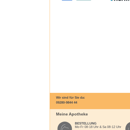
Wir sind für Sie da:
09280-9844 44
Meine Apotheke
BESTELLUNG
Mo-Fr 08-18 Uhr & Sa 08-12 Uhr