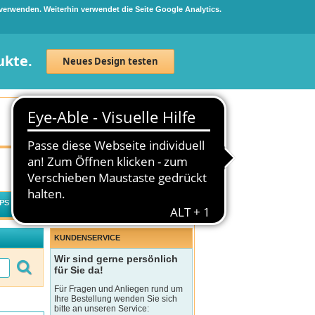
 verwenden. Weiterhin verwendet die Seite Google Analytics.
ukte.
Neues Design testen
Neuanmeldung
Anmelden
0
Artikel
0,00 €
PS
WECHSELWIRKUNGSCHECK
KUNDENSERVICE
Wir sind gerne persönlich
für Sie da!
Für Fragen und Anliegen rund um
Ihre Bestellung wenden Sie sich
bitte an unseren Service: