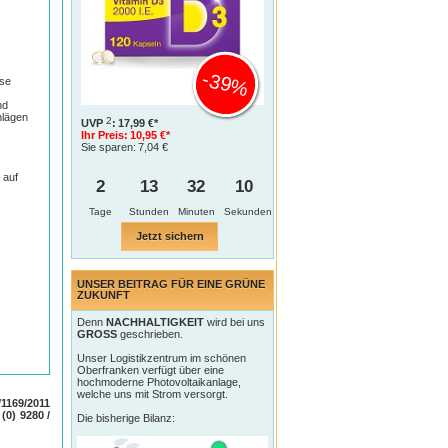
-39%
ese
nd
hlägen
2
UVP
:
17,99 €*
Ihr Preis:
10,95 €*
Sie sparen:
7,04 €
 auf
2
13
32
9
Tage
Jetzt sichern
UNSER BEITRAG FÜR EINE GRÜNE
ZUKUNFT
Denn
NACHHALTIGKEIT
wird bei uns
GROSS
geschrieben.
Unser Logistikzentrum im schönen
Oberfranken verfügt über eine
hochmoderne Photovoltaikanlage,
welche uns mit Strom versorgt.
1169/2011
 (0) 9280 /
Die bisherige Bilanz: