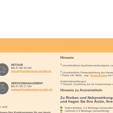
Hinweis
1
RETOUR
Unverbindlicher Apothekenverkaufspreis n
Mo-Fr 08-16 Uhr
retoure@medikamente-per-klick.de
2
Unverbindliche Preisempfehlung des Herste
* Preise inkl. MwSt., zzgl.
Versandkosten
bei 
Auslandsbestellungen.
SERVICEMANAGEMENT
** Gesetzl. Zuzahlung auf ein Kassenrezept 
Mo-Fr 09-17 Uhr
Hinweis zu Arzneimitteln
versand@medikamente-per-klick.de
Zu Risiken und Nebenwirkunge
und fragen Sie Ihre Ärztin, Ihr
-tarif)
Sofort lieferbar, 1-2 Werktage (versandfert
Lieferzeit 2-3 Werktage (versandfertig)
rgängen Ihre Kundennummer für uns bereit.