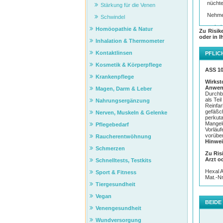
nücht
Stärkung für die Venen
Nehme
Schwindel
bei
Homöopathie & Natur
Zu Risik
bei
oder in I
na
Inhalation & Thermometer
zu
nac
Kontaktlinsen
PFLIC
ASS 1
Kosmetik & Körperpflege
ASS 1
entsch
Krankenpflege
Wirkst
Wie v
Anwen
Magen, Darm & Leber
Durchbl
Einna
als Tei
Nahrungsergänzung
HEXA
Reinfar
dürfen
gefäßch
Nerven, Muskeln & Gelenke
in ein
perkuta
Mangeld
Pflegebedarf
Einna
Vorläu
Mengen
vorüber
Raucherentwöhnung
150 mg
Hinwei
Schmerzen
Welch
Zu Ris
Arzt o
Schnelltests, Testkits
Häufig
Hexal 
Sport & Fitness
So
Mat.-N
Übe
Tiergesundheit
Erb
Ba
Vegan
Mik
BEIDE
Venengesundheit
Gelege
Anwend
Wundversorgung
einer 