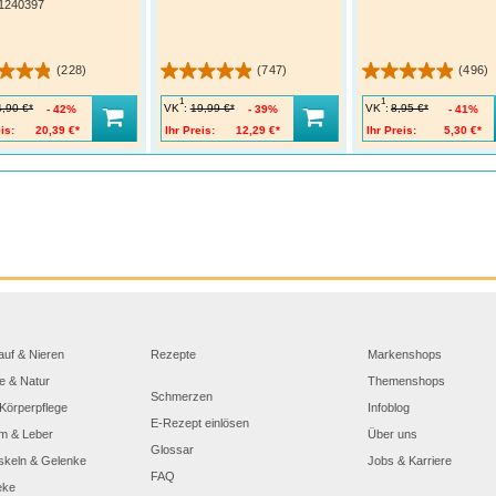
1240397
(228)
(747)
(496)
1
1
VK
:
VK
:
4,90 €*
19,99 €*
8,95 €*
42%
39%
41%
is:
20,39 €*
Ihr Preis:
12,29 €*
Ihr Preis:
5,30 €*
auf & Nieren
Rezepte
Markenshops
e & Natur
Themenshops
Schmerzen
Körperpflege
Infoblog
E-Rezept einlösen
m & Leber
Über uns
Glossar
skeln & Gelenke
Jobs & Karriere
FAQ
eke