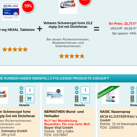
delnde Arzt zu verständigen. Auch Magen-Darm-Geschwüre und Entzündungen im Magen-D
59%
 gehören zu den gelegentlichen Magen-Darm-Erkrankungen bei der Einnahme von ASS 100 
®
L
.
e Nebenwirkungen sowie Wechselwirkungen mit anderen Mitteln entnehmen Sie bitte der
kungsbeilage.
Voltaren Schmerzgel forte 23,2
Ihr Preis:
22,73 €*
+
=
mg/g Gel mit Diclofenac
VK/UVP:
40,56 €*
0 mg HEXAL Tabletten
Sie sparen:
44%
Bei akuten Rückenschmerzen,
Muskelschmerzen und
Gelenkschmerzen
(8)
(228)
E KUNDEN HABEN EBENFALLS FOLGENDE PRODUKTE GEKAUFT
Details
Details
Deta
en Schmerzgel forte
BEPANTHEN Wund- und
NASIC Nasenspray
g/g Gel mit Diclofenac
Heilsalbe
MCM KLOSTERFRAU Ve
GmbH
uten Rückenschmerzen,
Nr.1* bei Wundheilung.
Einheit:
15 ml Nasenspr
schmerzen und
Bepanthen. Für eine heile Welt
schmerzen
Bayer Vital GmbH
PZN
:
10065578
n Germany GmbH
Einheit:
100 g Salbe
180 g Gel
PZN
:
01578847