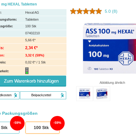
 mg HEXAL Tabletten
5.0
(8)
:
Hexal AG
hungsform:
Tabletten
sgröße:
100
Stk
07402210
5,66 €*
is:
2,34 €*
en:
3,32 €
(
59%
)
eis:
0,02 €* / 1 Stk
rkeit:
Zum Warenkorb hinzufügen
Abbildung ähnlich
dkosten
Beipackzettel
e Packungsgrößen
59%
59%
Stk
100
Stk