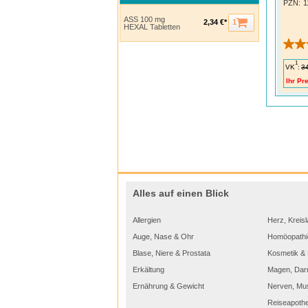
PZN
:
1
ASS 100 mg
1
2,34 €*
HEXAL Tabletten
1
VK
:
3
Ihr Pre
Alles auf einen Blick
Allergien
Herz, Kreisl
Auge, Nase & Ohr
Homöopathi
Blase, Niere & Prostata
Kosmetik & 
Erkältung
Magen, Dar
Ernährung & Gewicht
Nerven, Mu
Reiseapoth