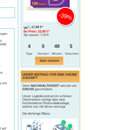
-39%
1
17,99 €*
VK
:
Ihr Preis:
10,95 €*
orgen
Sie sparen:
7,04 €
st
efäß.
4
0
49
4
Tage
Jetzt sichern
r
n
es
UNSER BEITRAG FÜR EINE GRÜNE
ZUKUNFT
g von
Denn
NACHHALTIGKEIT
wird bei uns
GROSS
geschrieben.
Unser Logistikzentrum im schönen
Oberfranken verfügt über eine
hochmoderne Photovoltaikanlage,
welche uns mit Strom versorgt.
Die bisherige Bilanz:
t auf