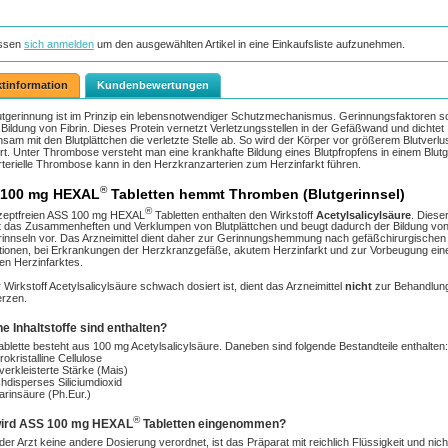
ssen
sich anmelden
um den ausgewählten Artikel in eine Einkaufsliste aufzunehmen.
tinformation
Kundenbewertungen
utgerinnung ist im Prinzip ein lebensnotwendiger Schutzmechanismus. Gerinnungsfaktoren s
e Bildung von Fibrin. Dieses Protein vernetzt Verletzungsstellen in der Gefäßwand und dichtet
sam mit den Blutplättchen die verletzte Stelle ab. So wird der Körper vor größerem Blutverlu
t. Unter Thrombose versteht man eine krankhafte Bildung eines Blutpfropfens in einem Blutg
rterielle Thrombose kann in den Herzkranzarterien zum Herzinfarkt führen.
®
 100 mg HEXAL
Tabletten hemmt Thromben (Blutgerinnsel)
®
ezeptfreien ASS 100 mg HEXAL
Tabletten enthalten den Wirkstoff
Acetylsalicylsäure
. Diese
das Zusammenheften und Verklumpen von Blutplättchen und beugt dadurch der Bildung vo
rinnseln vor. Das Arzneimittel dient daher zur Gerinnungshemmung nach gefäßchirurgischen
ionen, bei Erkrankungen der Herzkranzgefäße, akutem Herzinfarkt und zur Vorbeugung ein
en Herzinfarktes.
 Wirkstoff Acetylsalicylsäure schwach dosiert ist, dient das Arzneimittel
nicht
zur Behandlun
rzen.
e Inhaltstoffe sind enthalten?
ablette besteht aus 100 mg Acetylsalicylsäure. Daneben sind folgende Bestandteile enthalten:
rokristalline Cellulose
verkleisterte Stärke (Mais)
hdisperses Siliciumdioxid
arinsäure (Ph.Eur.)
®
wird ASS 100 mg HEXAL
Tabletten eingenommen?
er Arzt keine andere Dosierung verordnet, ist das Präparat mit reichlich Flüssigkeit und nich