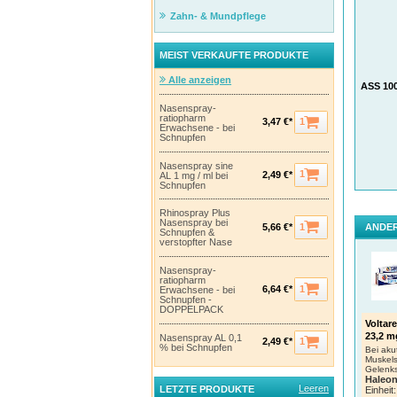
behan
Zahn- & Mundpflege
Trakt
HEXA
Weiter
MEIST VERKAUFTE PRODUKTE
Verpac
Alle anzeigen
ASS 10
Nasenspray-
ratiopharm
1
3,47 €*
Erwachsene - bei
Schnupfen
Nasenspray sine
1
2,49 €*
AL 1 mg / ml bei
Schnupfen
Rhinospray Plus
Nasenspray bei
1
ANDER
5,66 €*
Schnupfen &
verstopfter Nase
Nasenspray-
ratiopharm
1
6,64 €*
Erwachsene - bei
Schnupfen -
DOPPELPACK
Voltar
23,2 m
Nasenspray AL 0,1
1
2,49 €*
% bei Schnupfen
Bei ak
Muskel
Gelenk
Haleo
Leeren
LETZTE PRODUKTE
Einheit: