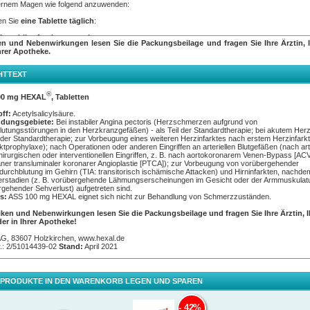
ernem Magen wie folgend anzuwenden:
n Sie
eine Tablette täglich
:
instabiler Angina pectoris
en und Nebenwirkungen lesen Sie die Packungsbeilage und fragen Sie Ihre Ärztin, I
akutem Herzinfarkt
hrer Apotheke.
ch
Operationen oder anderen Eingriffen an arteriellen Blutgefäßen
r
Vorbeugung von vorübergehender Mangeldurchblutung im Gehirn
und Hirninfarkten,
hdem Vorläuferstadien aufgetreten sind
HTTEXT
®
00 mg HEXAL
ist zur
längerfristigen Anwendung
vorgesehen. Über die Behandlungsdau
®
00 mg HEXAL
, Tabletten
eidet der therapierende Arzt.
off:
Acetylsalicylsäure.
erläuft die Einnahme bei Schwangerschaft und Stillzeit?
dungsgebiete:
Bei instabiler Angina pectoris (Herzschmerzen aufgrund von
utungsstörungen in den Herzkranzgefäßen) - als Teil der Standardtherapie; bei akutem Herzi
hme bei Schwangeren:
In den ersten beiden Schwangerschaftsdritteln dürfen Sie ASS 100
®
l der Standardtherapie; zur Vorbeugung eines weiteren Herzinfarktes nach erstem Herzinfarkt
L
nur auf Anordnung Ihres behandelnden Arztes einnehmen. Im letzten Schwangerschaftsdri
ktprophylaxe); nach Operationen oder anderen Eingriffen an arteriellen Blutgefäßen (nach arte
 Sie Acetylsalicylsäurewegen eines erhöhten Risikos von Komplikationen für Mutter und Kind 
irurgischen oder interventionellen Eingriffen, z. B. nach aortokoronarem Venen-Bypass [ACV
er Dosierung von mehr als 150 mg pro Tag und nur bei ärztlicher Anordnung einnehmen.
ner transluminaler koronarer Angioplastie [PTCA]); zur Vorbeugung von vorübergehender
urchblutung im Gehirn (TIA: transitorisch ischämische Attacken) und Hirninfarkten, nachde
hme bei Stillenden:
Der Wirkstoff Acetylsalicylsäure und seine Abbauprodukte gehen in ger
ferstadien (z. B. vorübergehende Lähmungserscheinungen im Gesicht oder der Armmuskulat
 in die Muttermilch über. Nachteilige Folgen für den Säugling sind bei einer Tagesdosis von 
gehender Sehverlust) aufgetreten sind.
 nicht bekannt. Bei Einnahmen höherer Mengen sollte abgestillt werden.
s:
ASS 100 mg HEXAL eignet sich nicht zur Behandlung von Schmerzzuständen.
e Nebenwirkungen können auftreten?
iken und Nebenwirkungen lesen Sie die Packungsbeilage und fragen Sie Ihre Ärztin, 
der in Ihrer Apotheke!
kommt es zu Magen-Darm-Beschwerden wie:
AG, 83607 Holzkirchen, www.hexal.de
dbrennen
r.: 2/51014439-02
Stand:
April 2021
lkeit
rechen
uchschmerzen
roblutungen
 PRODUKTE IN DEN WARENKORB LEGEN UND SPAREN
ntlich
können Magen- oder Darmblutungen auftreten. In diesen Fällen kann nach längerer
ung des Mittels eine Form der Blutarmut, die sogenannte Eisenmangelanämie entstehen. Z
schweren Magenblutung sind schwarzer Stuhl und blutiges Erbrechen. Hier ist sofort der zu
42%