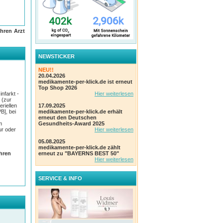
hren Arzt
NEWSTICKER
er
NEU!!
20.04.2026
medikamente-per-klick.de ist erneut
Top Shop 2026
nfarkt -
Hier weiterlesen
 mg
 (zur
ttel
riellen
17.09.2025
nicht
B], bei
medikamente-per-klick.de erhält
erneut den Deutschen
m
Gesundheits-Award 2025
ingen
ur oder
Hier weiterlesen
bis zu
05.08.2025
medikamente-per-klick.de zählt
Ihren
erneut zu "BAYERNS BEST 50"
Hier weiterlesen
SERVICE & INFO
eichen