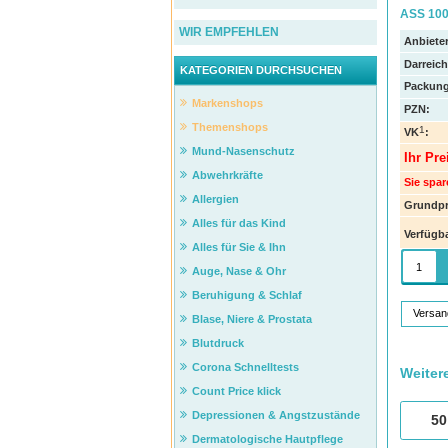
ASS 100
WIR EMPFEHLEN
Anbieter
Darreic
KATEGORIEN DURCHSUCHEN
Packung
Markenshops
PZN
:
Themenshops
1
VK
:
Mund-Nasenschutz
Ihr Pre
Abwehrkräfte
Sie spar
Allergien
Grundpr
Alles für das Kind
Verfügba
Alles für Sie & Ihn
Auge, Nase & Ohr
Beruhigung & Schlaf
Versan
Blase, Niere & Prostata
Blutdruck
Corona Schnelltests
Weiter
Count Price klick
Depressionen & Angstzustände
50
Dermatologische Hautpflege