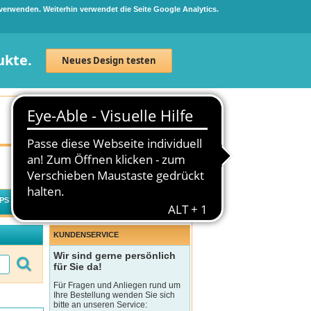
 verwenden. Weiterhin verwendet die Seite Google Analytics.
ukte.
Neues Design testen
Neuanmeldung
Anmelden
0
Artikel
0,00 €
PS
WECHSELWIRKUNGSCHECK
KUNDENSERVICE
Wir sind gerne persönlich
für Sie da!
Für Fragen und Anliegen rund um
Ihre Bestellung wenden Sie sich
bitte an unseren Service: