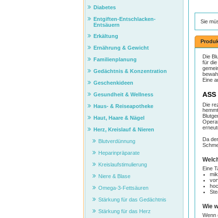
Diabetes
Entgiften-Entschlacken-
Sie mü
Entsäuern
Erkältung
Produk
Ernährung & Gewicht
Die Bl
Familienplanung
für di
gemein
Gedächtnis & Konzentration
bewahr
Eine a
Geschenkideen
ASS
Gesundheit & Wellness
Die r
Haus- & Reiseapotheke
hemmt 
Blutge
Haut, Haare & Nägel
Operat
erneut
Herz, Kreislauf & Nieren
Da der
Blutverdünnung
Schme
Heparinpräparate
Welch
Kreislaufstimulierung
Eine T
mik
Niere & Blase
vor
hoc
Omega-3-Fettsäuren
Ste
Stärkung für das Gedächtnis
Wie 
Stärkung für das Herz
Wenn d