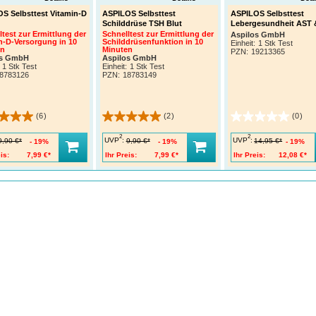
S Selbsttest Vitamin-D
ASPILOS Selbsttest
ASPILOS Selbsttest
Schilddrüse TSH Blut
Lebergesundheit AST 
ltest zur Ermittlung der
Schnelltest zur Ermittlung der
Aspilos GmbH
n-D-Versorgung in 10
Schilddrüsenfunktion in 10
Einheit:
1 Stk Test
en
Minuten
PZN
:
19213365
os GmbH
Aspilos GmbH
1 Stk Test
Einheit:
1 Stk Test
8783126
PZN
:
18783149
(6)
(2)
(0)
2
2
UVP
:
UVP
:
9,90 €*
9,90 €*
14,95 €*
19%
19%
19%
is:
7,99 €*
Ihr Preis:
7,99 €*
Ihr Preis:
12,08 €*