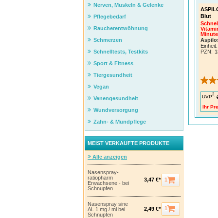
Nerven, Muskeln & Gelenke
ASPILO
Blut
Pflegebedarf
Schnel
Raucherentwöhnung
Vitami
Minut
Aspil
Schmerzen
Einheit:
PZN
:
1
Schnelltests, Testkits
Sport & Fitness
Tiergesundheit
Vegan
2
UVP
:
Venengesundheit
Ihr Pre
Wundversorgung
Zahn- & Mundpflege
MEIST VERKAUFTE PRODUKTE
Alle anzeigen
Nasenspray-
ratiopharm
1
3,47 €*
Erwachsene - bei
Schnupfen
Nasenspray sine
1
2,49 €*
AL 1 mg / ml bei
Schnupfen