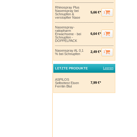
Rhinospray Plus
Nasenspray bei
1
5,66 €*
Schnupfen &
verstopfter Nase
Nasenspray-
ratiopharm
1
6,64 €*
Erwachsene - bei
Schnupfen -
DOPPELPACK
Nasenspray AL 0,1
1
2,49 €*
% bei Schnupfen
Leeren
LETZTE PRODUKTE
ASPILOS
7,99 €*
Selbsttest Eisen
Ferritin Blut