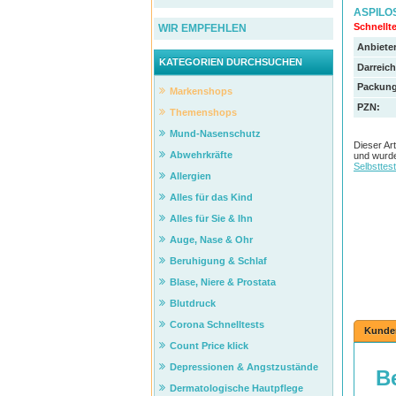
ASPILOS 
Schnellte
WIR EMPFEHLEN
Anbieter
KATEGORIEN DURCHSUCHEN
Darreic
Packung
Markenshops
PZN
:
Themenshops
Mund-Nasenschutz
Dieser Art
Abwehrkräfte
und wurde
Selbsttes
Allergien
Alles für das Kind
Alles für Sie & Ihn
Auge, Nase & Ohr
Beruhigung & Schlaf
Blase, Niere & Prostata
Blutdruck
Corona Schnelltests
Kunde
Count Price klick
Depressionen & Angstzustände
Dermatologische Hautpflege