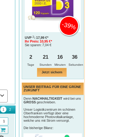
-39%
2
UVP
:
17,99 €*
Ihr Preis:
10,95 €*
Sie sparen:
7,04 €
2
21
16
35
Tage
Jetzt sichern
UNSER BEITRAG FÜR EINE GRÜNE
ZUKUNFT
Denn
NACHHALTIGKEIT
wird bei uns
GROSS
geschrieben.
Unser Logistikzentrum im schönen
Oberfranken verfügt über eine
hochmoderne Photovoltaikanlage,
welche uns mit Strom versorgt.
Die bisherige Bilanz:
ils
Details
Details