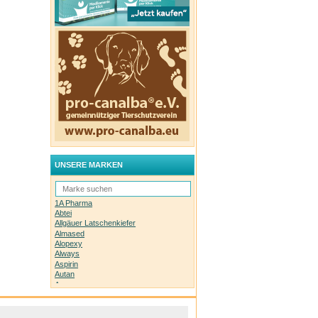
UNSERE MARKEN
1A Pharma
Abtei
Allgäuer Latschenkiefer
Almased
Alopexy
Always
Aspirin
Autan
Avene
Bachblüten-Orginal
Bepanthen
Basica