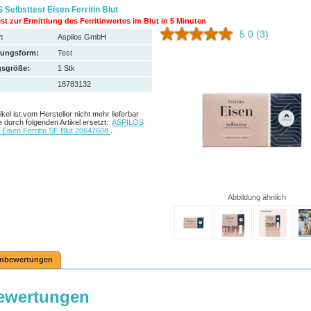
Selbsttest Eisen Ferritin Blut
st zur Ermittlung des Ferritinwertes im Blut in 5 Minuten
5.0
(3)
:
Aspilos GmbH
hungsform:
Test
sgröße:
1
Stk
18783132
ikel ist vom Hersteller nicht mehr lieferbar
 durch folgenden Artikel ersetzt:
ASPILOS
t Eisen Ferritin SF Blut 20647608
.
Abbildung ähnlich
nbewertungen