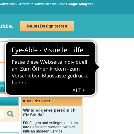
 verwenden. Weiterhin verwendet die Seite Google Analytics.
ukte.
Neues Design testen
Neuanmeldung
Anmelden
0
Artikel
0,00 €
PS
WECHSELWIRKUNGSCHECK
KUNDENSERVICE
Wir sind gerne persönlich
für Sie da!
Für Fragen und Anliegen rund um
Ihre Bestellung wenden Sie sich
bitte an unseren Service: