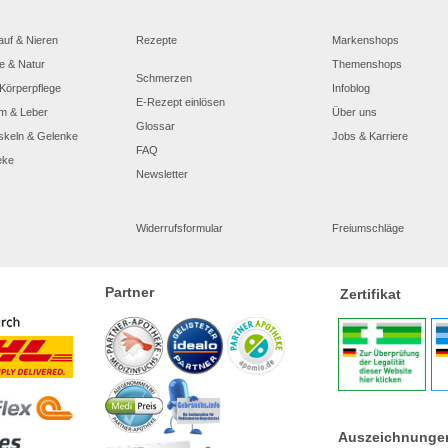
auf & Nieren
Rezepte
Markenshops
e & Natur
Themenshops
Schmerzen
Körperpflege
Infoblog
E-Rezept einlösen
m & Leber
Über uns
Glossar
skeln & Gelenke
Jobs & Karriere
FAQ
eke
Newsletter
Widerrufsformular
Freiumschläge
Partner
Zertifikat
Auszeichnunge