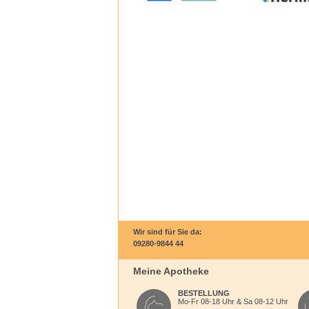
Wir sind für Sie da:
09280-9844 44
Meine Apotheke
BESTELLUNG
Mo-Fr 08-18 Uhr & Sa 08-12 Uhr