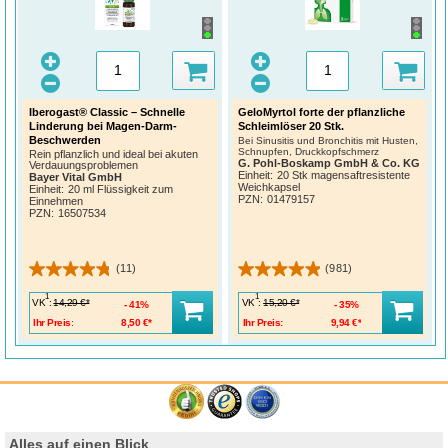
Iberogast® Classic – Schnelle
GeloMyrtol forte der pflanzliche
Linderung bei Magen-Darm-
Schleimlöser 20 Stk.
Beschwerden
Bei Sinusitis und Bronchitis mit Husten,
Schnupfen, Druckkopfschmerz
Rein pflanzlich und ideal bei akuten
G. Pohl-Boskamp GmbH & Co. KG
Verdauungsproblemen
Einheit:
20 Stk magensaftresistente
Bayer Vital GmbH
Weichkapsel
Einheit:
20 ml Flüssigkeit zum
PZN
:
01479157
Einnehmen
PZN
:
16507534
(11)
(981)
1
1
VK
:
VK
:
14,29 €*
15,20 €*
41%
35%
Ihr Preis:
8,50 €*
Ihr Preis:
9,94 €*
Alles auf einen Blick