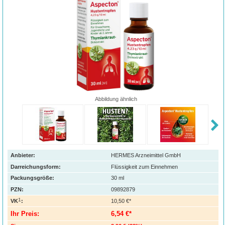
Abbildung ähnlich
Anbieter:
HERMES Arzneimittel GmbH
Darreichungsform:
Flüssigkeit zum Einnehmen
Packungsgröße:
30
ml
PZN
:
09892879
1
VK
:
10,50 €*
Ihr Preis:
6,54 €*