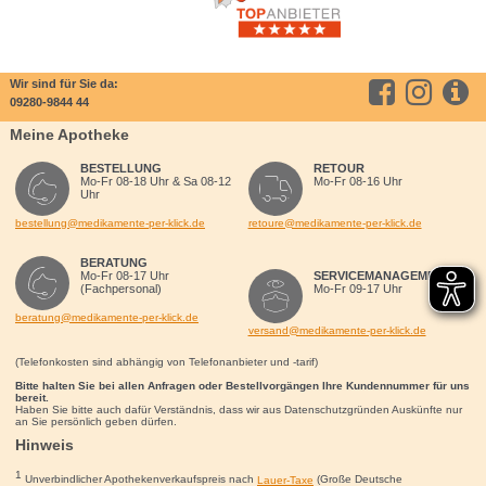
Wir sind für Sie da:
09280-9844 44
Meine Apotheke
BESTELLUNG
RETOUR
Mo-Fr 08-18 Uhr & Sa 08-12
Mo-Fr 08-16 Uhr
Uhr
bestellung@medikamente-per-klick.de
retoure@medikamente-per-klick.de
BERATUNG
Mo-Fr 08-17 Uhr
SERVICEMANAGEMENT
(Fachpersonal)
Mo-Fr 09-17 Uhr
beratung@medikamente-per-klick.de
versand@medikamente-per-klick.de
(Telefonkosten sind abhängig von Telefonanbieter und -tarif)
Bitte halten Sie bei allen Anfragen oder Bestellvorgängen Ihre Kundennummer für uns
bereit.
Haben Sie bitte auch dafür Verständnis, dass wir aus Datenschutzgründen Auskünfte nur
an Sie persönlich geben dürfen.
Hinweis
1
Unverbindlicher Apothekenverkaufspreis nach
Lauer-Taxe
(Große Deutsche