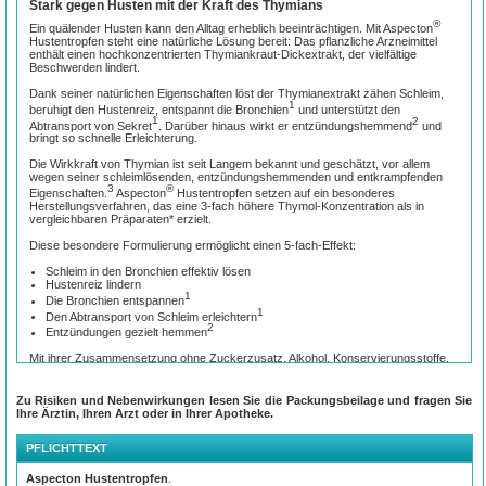
Stark gegen Husten mit der Kraft des Thymians
®
Ein quälender Husten kann den Alltag erheblich beeinträchtigen. Mit Aspecton
Hustentropfen steht eine natürliche Lösung bereit: Das pflanzliche Arzneimittel
enthält einen hochkonzentrierten Thymiankraut-Dickextrakt, der vielfältige
Beschwerden lindert.
Dank seiner natürlichen Eigenschaften löst der Thymianextrakt zähen Schleim,
1
beruhigt den Hustenreiz, entspannt die Bronchien
und unterstützt den
1
2
Abtransport von Sekret
. Darüber hinaus wirkt er entzündungshemmend
und
bringt so schnelle Erleichterung.
Die Wirkkraft von Thymian ist seit Langem bekannt und geschätzt, vor allem
wegen seiner schleimlösenden, entzündungshemmenden und entkrampfenden
3
®
Eigenschaften.
Aspecton
Hustentropfen setzen auf ein besonderes
Herstellungsverfahren, das eine 3-fach höhere Thymol-Konzentration als in
vergleichbaren Präparaten* erzielt.
Diese besondere Formulierung ermöglicht einen 5-fach-Effekt:
Schleim in den Bronchien effektiv lösen
Hustenreiz lindern
1
Die Bronchien entspannen
1
Den Abtransport von Schleim erleichtern
2
Entzündungen gezielt hemmen
Mit ihrer Zusammensetzung ohne Zuckerzusatz, Alkohol, Konservierungsstoffe,
®
Gluten, Laktose und Farbstoffe bieten Aspecton
Hustentropfen eine natürliche
Wahl für Jung und Alt. Sie sind bereits für Kinder ab 2 Jahren geeignet und
überzeugen durch ihre gute Verträglichkeit.
Zu Risiken und Nebenwirkungen lesen Sie die Packungsbeilage und fragen Sie
Ihre Ärztin, Ihren Arzt oder in Ihrer Apotheke.
Quellen:
PFLICHTTEXT
®
®
* Vergleich des Thymiankraut-Dickextraktes in Aspecton
Hustensaft und Aspecton
Hustentropfen zu den Thymiankraut-Fluidextrakten der Wettbewerber (hergestellt
Aspecton Hustentropfen
.
nach DAB), bezogen auf den geforderten Mindestgehalt an Thymol. Stand: Februar