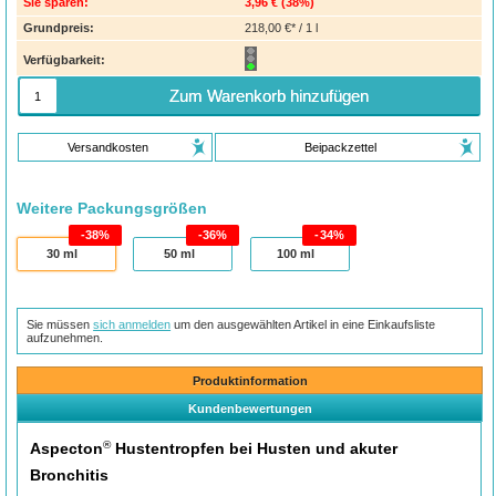
Sie sparen:
3,96 €
(
38%
)
Grundpreis:
218,00 €* / 1 l
Verfügbarkeit:
Zum Warenkorb hinzufügen
Versandkosten
Beipackzettel
Weitere Packungsgrößen
38%
36%
34%
30
ml
50
ml
100
ml
Sie müssen
sich anmelden
um den ausgewählten Artikel in eine Einkaufsliste
aufzunehmen.
Produktinformation
Kundenbewertungen
®
Aspecton
Hustentropfen bei Husten und akuter
Bronchitis