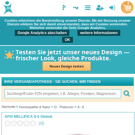
0
Cookies erleichtern die Bereitstellung unserer Dienste. Mit der Nutzung unserer
Dienste erklären Sie sich damit einverstanden, dass wir Cookies verwenden.
Weiterhin verwendet die Seite Google Analytics.
Google Analytics abschalten
weitere Informationen
OK
Testen Sie jetzt unser neues Design —
frischer Look, gleiche Produkte.
Neues Design testen
IHRE VERSANDAPOTHEKE - SIE SUCHEN, WIR FINDEN
Startseite
Homöopathie & Natur
D - Potenzen
A - A
APIS MELLIFICA D 6 Globuli
(0)