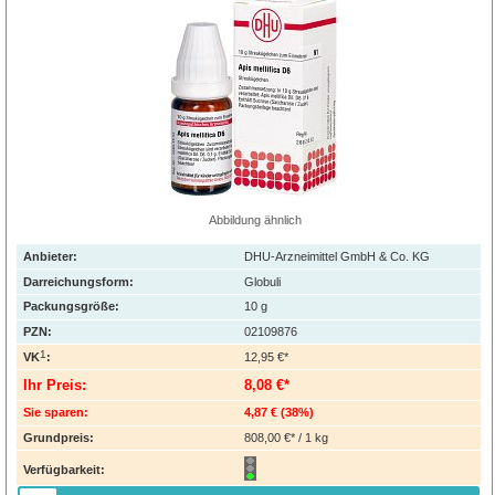
Abbildung ähnlich
Anbieter:
DHU-Arzneimittel GmbH & Co. KG
Darreichungsform:
Globuli
Packungsgröße:
10
g
PZN
:
02109876
1
VK
:
12,95 €*
Ihr Preis:
8,08 €*
Sie sparen:
4,87 €
(
38%
)
Grundpreis:
808,00 €* / 1 kg
Verfügbarkeit: