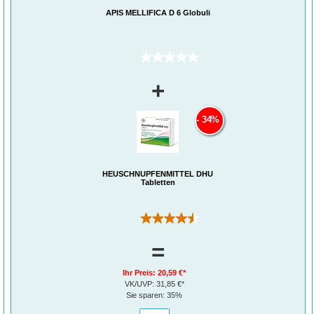
APIS MELLIFICA D 6 Globuli
(0)
+
34%
HEUSCHNUPFENMITTEL DHU
Tabletten
(41)
=
Ihr Preis:
20,59 €*
VK/UVP:
31,85 €*
Sie sparen:
35%