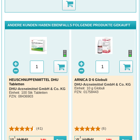
ANDERE KUNDEN HABEN EBENFALLS FOLGENDE PRODUKTE GEKAUFT
HEUSCHNUPFENMITTEL DHU
ARNICA D 6 Globuli
Tabletten
DHU-Arzneimittel GmbH & Co. KG
Einheit:
10 g Globuli
DHU-Arzneimittel GmbH & Co. KG
PZN
:
01758443
Einheit:
100 Stk Tabletten
PZN
:
08436903
(41)
(6)
1
1
VK
:
VK
:
18,90 €*
12,95 €*
34%
38%