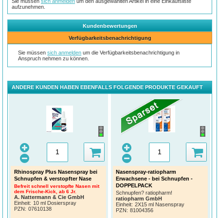
Sie müssen
sich anmelden
um den ausgewählten Artikel in eine Einkaufsliste
aufzunehmen.
Kundenbewertungen
Verfügbarkeitsbenachrichtigung
Sie müssen
sich anmelden
um die Verfügbarkeitsbenachrichtigung in
Anspruch nehmen zu können.
ANDERE KUNDEN HABEN EBENFALLS FOLGENDE PRODUKTE GEKAUFT
Rhinospray Plus Nasenspray bei
Nasenspray-ratiopharm
Schnupfen & verstopfter Nase
Erwachsene - bei Schnupfen -
DOPPELPACK
Befreit schnell verstopfte Nasen mit
dem Frische-Kick, ab 6 Jr.
Schnupfen? ratiopharm!
A. Nattermann & Cie GmbH
ratiopharm GmbH
Einheit:
10 ml Dosierspray
Einheit:
2X15 ml Nasenspray
PZN
:
07610138
PZN
:
81004356