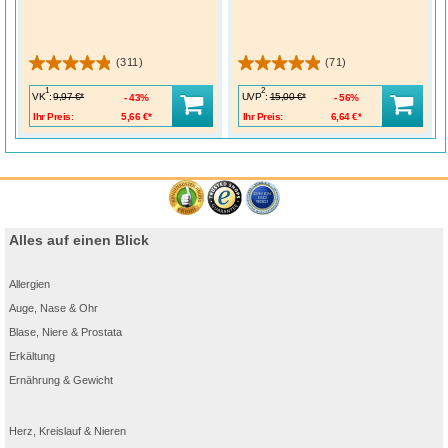
(311)
(71)
1
2
VK
:
UVP
:
9,97 €*
15,00 €*
43%
56%
Ihr Preis:
5,66 €*
Ihr Preis:
6,64 €*
Alles auf einen Blick
Allergien
Auge, Nase & Ohr
Blase, Niere & Prostata
Erkältung
Ernährung & Gewicht
Herz, Kreislauf & Nieren