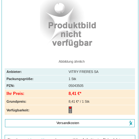
Abbildung ähnlich
Anbieter:
VITRY FRERES SA
Packungsgröße:
1
Stk
PZN
:
05043505
Ihr Preis:
8,41 €*
Grundpreis:
8,41 €* / 1 Stk
Verfügbarkeit:
Versandkosten