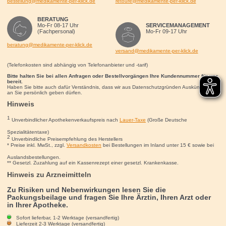
bestellung@medikamente-per-klick.de
retoure@medikamente-per-klick.de
BERATUNG
Mo-Fr 08-17 Uhr
SERVICEMANAGEMENT
(Fachpersonal)
Mo-Fr 09-17 Uhr
beratung@medikamente-per-klick.de
versand@medikamente-per-klick.de
(Telefonkosten sind abhängig von Telefonanbieter und -tarif)
Bitte halten Sie bei allen Anfragen oder Bestellvorgängen Ihre Kundennummer für uns
bereit.
Haben Sie bitte auch dafür Verständnis, dass wir aus Datenschutzgründen Auskünfte nur
an Sie persönlich geben dürfen.
Hinweis
1
Unverbindlicher Apothekenverkaufspreis nach
Lauer-Taxe
(Große Deutsche
Spezialitätentaxe)
2
Unverbindliche Preisempfehlung des Herstellers
* Preise inkl. MwSt., zzgl.
Versandkosten
bei Bestellungen im Inland unter 15
€
sowie bei
Auslandsbestellungen.
** Gesetzl. Zuzahlung auf ein Kassenrezept einer gesetzl. Krankenkasse.
Hinweis zu Arzneimitteln
Zu Risiken und Nebenwirkungen lesen Sie die
Packungsbeilage und fragen Sie Ihre Ärztin, Ihren Arzt oder
in Ihrer Apotheke.
Sofort lieferbar, 1-2 Werktage (versandfertig)
Lieferzeit 2-3 Werktage (versandfertig)