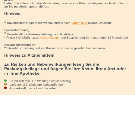
Haben Sie bitte auch dafür Verständnis, dass wir aus Datenschutzgründen Auskünfte nur
an Sie persönlich geben dürfen.
Hinweis
1
Unverbindlicher Apothekenverkaufspreis nach
Lauer-Taxe
(Große Deutsche
Spezialitätentaxe)
2
Unverbindliche Preisempfehlung des Herstellers
* Preise inkl. MwSt., zzgl.
Versandkosten
bei Bestellungen im Inland unter 15
€
sowie bei
Auslandsbestellungen.
** Gesetzl. Zuzahlung auf ein Kassenrezept einer gesetzl. Krankenkasse.
Hinweis zu Arzneimitteln
Zu Risiken und Nebenwirkungen lesen Sie die
Packungsbeilage und fragen Sie Ihre Ärztin, Ihren Arzt oder
in Ihrer Apotheke.
Sofort lieferbar, 1-2 Werktage (versandfertig)
Lieferzeit 2-3 Werktage (versandfertig)
Ausverkauft, derzeit nicht lieferbar