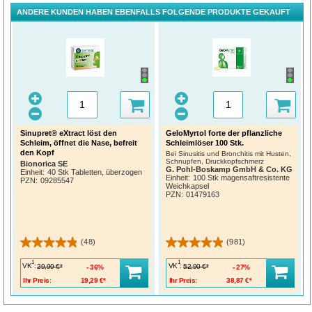
ANDERE KUNDEN HABEN EBENFALLS FOLGENDE PRODUKTE GEKAUFT
Sinupret® eXtract löst den
GeloMyrtol forte der pflanzliche
Schleim, öffnet die Nase, befreit
Schleimlöser 100 Stk.
den Kopf
Bei Sinusitis und Bronchitis mit Husten,
Schnupfen, Druckkopfschmerz
Bionorica SE
G. Pohl-Boskamp GmbH & Co. KG
Einheit:
40 Stk Tabletten, überzogen
Einheit:
100 Stk magensaftresistente
PZN
:
09285547
Weichkapsel
PZN
:
01479163
(48)
(981)
1
1
VK
:
VK
:
29,99 €*
52,90 €*
36%
27%
Ihr Preis:
19,29 €*
Ihr Preis:
38,87 €*