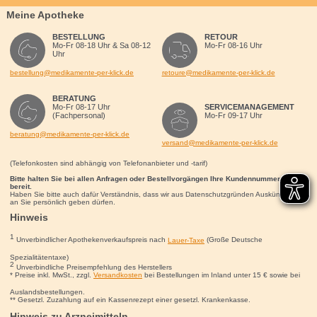
Meine Apotheke
BESTELLUNG
RETOUR
Mo-Fr 08-18 Uhr & Sa 08-12
Mo-Fr 08-16 Uhr
Uhr
bestellung@medikamente-per-klick.de
retoure@medikamente-per-klick.de
BERATUNG
Mo-Fr 08-17 Uhr
SERVICEMANAGEMENT
(Fachpersonal)
Mo-Fr 09-17 Uhr
beratung@medikamente-per-klick.de
versand@medikamente-per-klick.de
(Telefonkosten sind abhängig von Telefonanbieter und -tarif)
Bitte halten Sie bei allen Anfragen oder Bestellvorgängen Ihre Kundennummer für uns
bereit.
Haben Sie bitte auch dafür Verständnis, dass wir aus Datenschutzgründen Auskünfte nur
an Sie persönlich geben dürfen.
Hinweis
1
Unverbindlicher Apothekenverkaufspreis nach
Lauer-Taxe
(Große Deutsche
Spezialitätentaxe)
2
Unverbindliche Preisempfehlung des Herstellers
* Preise inkl. MwSt., zzgl.
Versandkosten
bei Bestellungen im Inland unter 15
€
sowie bei
Auslandsbestellungen.
** Gesetzl. Zuzahlung auf ein Kassenrezept einer gesetzl. Krankenkasse.
Hinweis zu Arzneimitteln