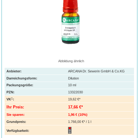
Abbildung ähnlich
Anbieter:
ARCANA Dr. Sewerin GmbH & Co.KG
Darreichungsform:
Dilution
Packungsgröße:
10
ml
PZN
:
13322030
1
VK
:
19,62 €*
Ihr Preis:
17,66 €*
Sie sparen:
1,96 €
(
10%
)
Grundpreis:
1.766,00 €* / 1 l
Verfügbarkeit: