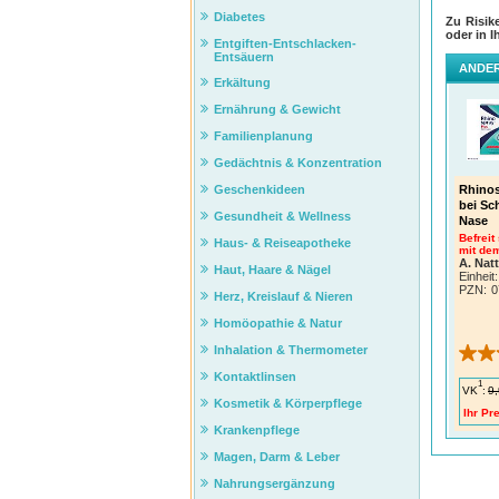
Diabetes
Zu Risik
oder in I
Entgiften-Entschlacken-
Entsäuern
ANDER
Erkältung
Ernährung & Gewicht
Familienplanung
Gedächtnis & Konzentration
Geschenkideen
Rhinos
bei Sc
Gesundheit & Wellness
Nase
Befreit
Haus- & Reiseapotheke
mit dem
A. Nat
Haut, Haare & Nägel
Einheit:
PZN
:
0
Herz, Kreislauf & Nieren
Homöopathie & Natur
Inhalation & Thermometer
Kontaktlinsen
1
VK
:
9,
Kosmetik & Körperpflege
Ihr Pre
Krankenpflege
Magen, Darm & Leber
Nahrungsergänzung