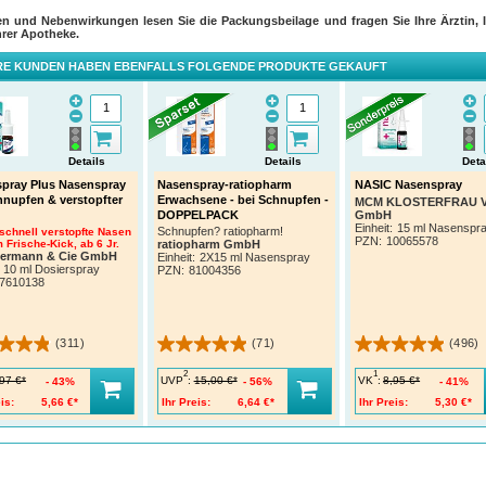
en und Nebenwirkungen lesen Sie die Packungsbeilage und fragen Sie Ihre Ärztin, I
hrer Apotheke.
E KUNDEN HABEN EBENFALLS FOLGENDE PRODUKTE GEKAUFT
Details
Details
Deta
pray Plus Nasenspray
Nasenspray-ratiopharm
NASIC Nasenspray
hnupfen & verstopfter
Erwachsene - bei Schnupfen -
MCM KLOSTERFRAU Ve
GmbH
DOPPELPACK
Einheit:
15 ml Nasenspr
Schnupfen? ratiopharm!
 schnell verstopfte Nasen
PZN
:
10065578
 Frische-Kick, ab 6 Jr.
ratiopharm GmbH
termann & Cie GmbH
Einheit:
2X15 ml Nasenspray
10 ml Dosierspray
PZN
:
81004356
7610138
(311)
(71)
(496)
2
1
UVP
:
VK
:
97 €*
15,00 €*
8,95 €*
43%
56%
41%
is:
5,66 €*
Ihr Preis:
6,64 €*
Ihr Preis:
5,30 €*