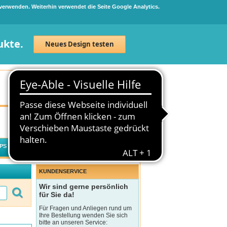
 verwenden. Weiterhin verwendet die Seite Google Analytics.
ukte.
Neues Design testen
Neuanmeldung
Anmelden
0
Artikel
0,00 €
PS
WECHSELWIRKUNGSCHECK
KUNDENSERVICE
Wir sind gerne persönlich
für Sie da!
Für Fragen und Anliegen rund um
Ihre Bestellung wenden Sie sich
bitte an unseren Service: