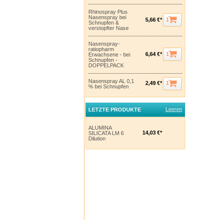
Rhinospray Plus
Nasenspray bei
1
5,66 €*
Schnupfen &
verstopfter Nase
Nasenspray-
ratiopharm
1
6,64 €*
Erwachsene - bei
Schnupfen -
DOPPELPACK
Nasenspray AL 0,1
1
2,49 €*
% bei Schnupfen
Leeren
LETZTE PRODUKTE
ALUMINA
14,03 €*
SILICATA LM 6
Dilution