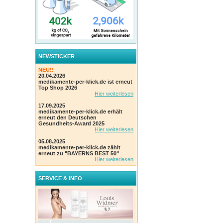
NEWSTICKER
NEU!!
20.04.2026
medikamente-per-klick.de ist erneut
Top Shop 2026
Hier weiterlesen
17.09.2025
medikamente-per-klick.de erhält
erneut den Deutschen
Gesundheits-Award 2025
Hier weiterlesen
05.08.2025
medikamente-per-klick.de zählt
erneut zu "BAYERNS BEST 50"
Hier weiterlesen
SERVICE & INFO