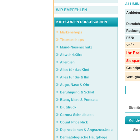
ALUMINA
WIR EMPFEHLEN
Anbieter
KATEGORIEN DURCHSUCHEN
Darreic
Packung
Markenshops
PZN
:
Themenshops
1
VK
:
Mund-Nasenschutz
Ihr Pre
Abwehrkräfte
Sie spar
Allergien
Grundpr
Alles für das Kind
Verfügba
Alles für Sie & Ihn
Auge, Nase & Ohr
Beruhigung & Schlaf
Blase, Niere & Prostata
Blutdruck
Sie mü
Corona Schnelltests
Kunde
Count Price klick
Depressionen & Angstzustände
Sie
Dermatologische Hautpflege