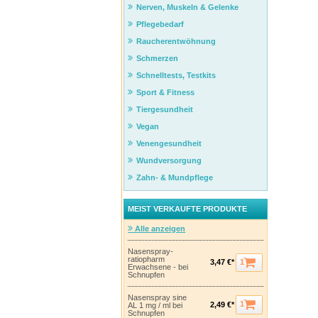
Nerven, Muskeln & Gelenke
Pflegebedarf
Raucherentwöhnung
Schmerzen
Schnelltests, Testkits
Sport & Fitness
Tiergesundheit
Vegan
Venengesundheit
Wundversorgung
Zahn- & Mundpflege
MEIST VERKAUFTE PRODUKTE
Alle anzeigen
Nasenspray-
ratiopharm
1
3,47 €*
Erwachsene - bei
Schnupfen
Nasenspray sine
1
2,49 €*
AL 1 mg / ml bei
Schnupfen