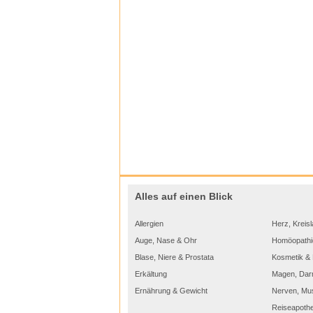
Alles auf einen Blick
Allergien
Herz, Kreisl
Auge, Nase & Ohr
Homöopathi
Blase, Niere & Prostata
Kosmetik & 
Erkältung
Magen, Dar
Ernährung & Gewicht
Nerven, Mu
Reiseapoth