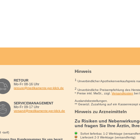
Hinweis
1
RETOUR
Unverbindlicher Apothekenverkaufspreis n
Mo-Fr 08-16 Uhr
retoure@medikamente-per-klick.de
2
Unverbindliche Preisempfehlung des Herste
* Preise inkl. MwSt., zzgl.
Versandkosten
bei 
Auslandsbestellungen.
SERVICEMANAGEMENT
** Gesetzl. Zuzahlung auf ein Kassenrezept 
Mo-Fr 09-17 Uhr
Hinweis zu Arzneimitteln
versand@medikamente-per-klick.de
Zu Risiken und Nebenwirkunge
und fragen Sie Ihre Ärztin, Ihr
-tarif)
Sofort lieferbar, 1-2 Werktage (versandfert
Lieferzeit 2-3 Werktage (versandfertig)
rgängen Ihre Kundennummer für uns bereit.