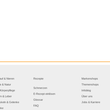
auf & Nieren
Rezepte
Markenshops
e & Natur
Themenshops
Schmerzen
Körperpflege
Infoblog
E-Rezept einlösen
m & Leber
Über uns
Glossar
skeln & Gelenke
Jobs & Karriere
FAQ
eke