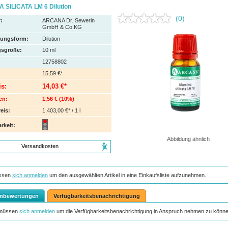
 SILICATA LM 6 Dilution
(0)
:
ARCANA Dr. Sewerin
GmbH & Co.KG
hungsform:
Dilution
sgröße:
10
ml
12758802
15,59 €*
is:
14,03 €*
en:
1,56 €
(
10%
)
eis:
1.403,00 €* / 1 l
rkeit:
Abbildung ähnlich
Versandkosten
ssen
sich anmelden
um den ausgewählten Artikel in eine Einkaufsliste aufzunehmen.
nbewertungen
Verfügbarkeitsbenachrichtigung
 müssen
sich anmelden
um die Verfügbarkeitsbenachrichtigung in Anspruch nehmen zu könne