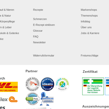
auf & Nieren
Rezepte
Markenshops
e & Natur
Themenshops
Schmerzen
Körperpflege
Infoblog
E-Rezept einlösen
m & Leber
Über uns
Glossar
skeln & Gelenke
Jobs & Karriere
FAQ
eke
Newsletter
Widerrufsformular
Freiumschläge
Partner
Zertifikat
Auszeichnunge