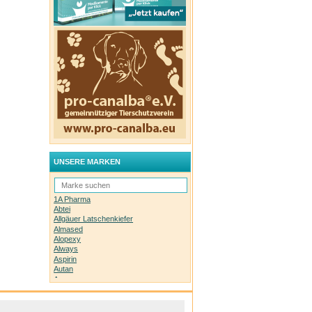
UNSERE MARKEN
1A Pharma
Abtei
Allgäuer Latschenkiefer
Almased
Alopexy
Always
Aspirin
Autan
Avene
Bachblüten-Orginal
Bepanthen
Basica