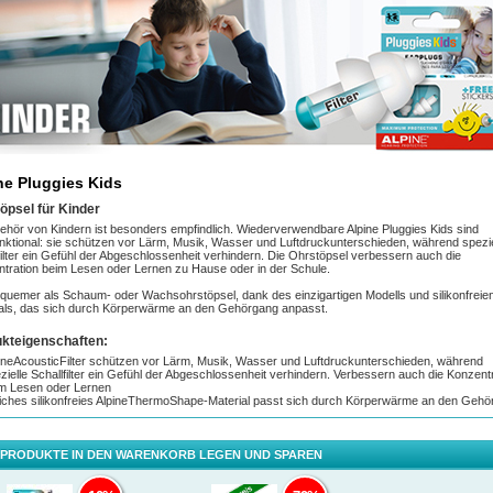
ne Pluggies Kids
öpsel für Kinder
hör von Kindern ist besonders empfindlich. Wiederverwendbare Alpine Pluggies Kids sind
unktional: sie schützen vor Lärm, Musik, Wasser und Luftdruckunterschieden, während spezie
filter ein Gefühl der Abgeschlossenheit verhindern. Die Ohrstöpsel verbessern auch die
tration beim Lesen oder Lernen zu Hause oder in der Schule.
equemer als Schaum- oder Wachsohrstöpsel, dank des einzigartigen Modells und silikonfreie
als, das sich durch Körperwärme an den Gehörgang anpasst.
kteigenschaften:
ineAcousticFilter schützen vor Lärm, Musik, Wasser und Luftdruckunterschieden, während
zielle Schallfilter ein Gefühl der Abgeschlossenheit verhindern. Verbessern auch die Konzent
m Lesen oder Lernen
ches silikonfreies AlpineThermoShape-Material passt sich durch Körperwärme an den Gehö
x verwendbar, daher vergleichsweise kostengünstiger als Einweg-Schaumstoffstöpsel
isgekröntes Alpine-Modell, entwickelt und hergestellt in den Niederlanden
 Kinder von 3 bis 12 Jahren und Erwachsene mit kleinerem Gehörgang
 PRODUKTE IN DEN WARENKORB LEGEN UND SPAREN
lusive lustiger Namensaufkleber und einer praktischen Aufbewahrungsbox
chschnittliche Dämpfung (SNR): 25 dB