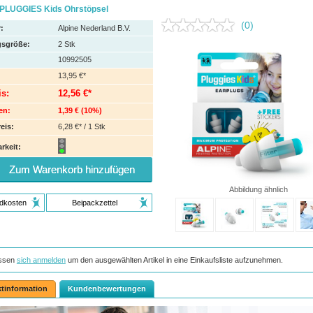
PLUGGIES Kids Ohrstöpsel
(0)
:
Alpine Nederland B.V.
sgröße:
2
Stk
10992505
13,95 €*
is:
12,56 €*
en:
1,39 €
(
10%
)
eis:
6,28 €* / 1 Stk
rkeit:
Zum Warenkorb hinzufügen
Abbildung ähnlich
dkosten
Beipackzettel
ssen
sich anmelden
um den ausgewählten Artikel in eine Einkaufsliste aufzunehmen.
tinformation
Kundenbewertungen