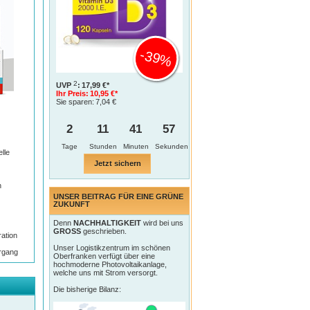
-39%
2
UVP
:
17,99 €*
Ihr Preis:
10,95 €*
Sie sparen:
7,04 €
2
11
41
56
Tage
lle
Jetzt sichern
n
UNSER BEITRAG FÜR EINE GRÜNE
ZUKUNFT
Denn
NACHHALTIGKEIT
wird bei uns
GROSS
geschrieben.
ration
Unser Logistikzentrum im schönen
rgang
Oberfranken verfügt über eine
hochmoderne Photovoltaikanlage,
welche uns mit Strom versorgt.
Die bisherige Bilanz: