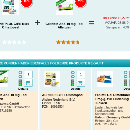
10%
79%
Ihr Preis:
15,27 €*
+
=
VK/UVP:
26,86 €*
NE PLUGGIES Kids
Cetirizin AbZ 10 mg - bei
Ohrstöpsel
Allergien
Sie sparen:
43%
(0)
(358)
E KUNDEN HABEN EBENFALLS FOLGENDE PRODUKTE GEKAUFT
Details
Details
Deta
zin AbZ 10 mg - bei
ALPINE FLYFIT Ohrstöpsel
Fenistil Gel Dimetinde
ien
1 mg/g, zur Linderung
Alpine Nederland B.V.
Einheit:
2 Stk
Juckreiz
harma GmbH
PZN
:
10992534
100 Stk Filmtabletten
Lindert Juckreiz bei
6716159
Insektenstichen und
Sonnenbrand
Haleon Germany Gmb
Einheit:
30 g Gel
PZN
:
12550409