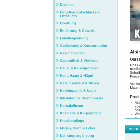
Diabetes
Entgiften-Entschlacken-
Entsäuern
Erkältung
Ernährung & Gewicht
Familienplanung
Gedächtnis & Konzentration
Alpi
Geschenkideen
Ohrst
Gesundheit & Wellness
Das Ge
Haus- & Reiseapotheke
multif
Schall
Haut, Haare & Nägel
Konzen
Herz, Kreislauf & Nieren
Viel b
Materi
Homöopathie & Natur
Produ
Inhalation & Thermometer
Alp
Kontaktlinsen
spe
bei
Kosmetik & Körperpflege
Wei
an
Krankenpflege
100
Pre
Magen, Darm & Leber
Für
BEIDE
Ink
Nahrungsergänzung
Dur