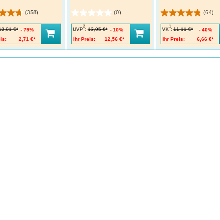
(358)
(0)
(64)
2
1
UVP
:
VK
:
12,91 €*
13,95 €*
11,11 €*
79%
10%
40%
is:
2,71 €*
Ihr Preis:
12,56 €*
Ihr Preis:
6,66 €*