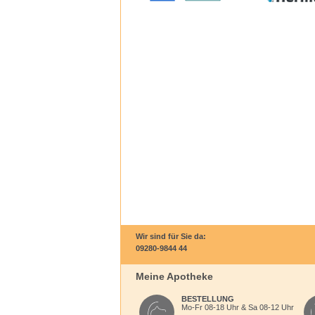
Wir sind für Sie da:
09280-9844 44
Meine Apotheke
BESTELLUNG
Mo-Fr 08-18 Uhr & Sa 08-12 Uhr