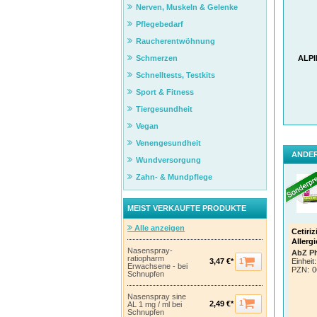
Nerven, Muskeln & Gelenke
Pflegebedarf
Raucherentwöhnung
ALPI
Schmerzen
Schnelltests, Testkits
Sport & Fitness
Tiergesundheit
Vegan
Venengesundheit
ANDER
Wundversorgung
Zahn- & Mundpflege
MEIST VERKAUFTE PRODUKTE
Alle anzeigen
Cetiri
Allerg
Nasenspray-
AbZ P
ratiopharm
Einheit:
1
3,47 €*
Erwachsene - bei
PZN
:
0
Schnupfen
Nasenspray sine
1
2,49 €*
AL 1 mg / ml bei
Schnupfen