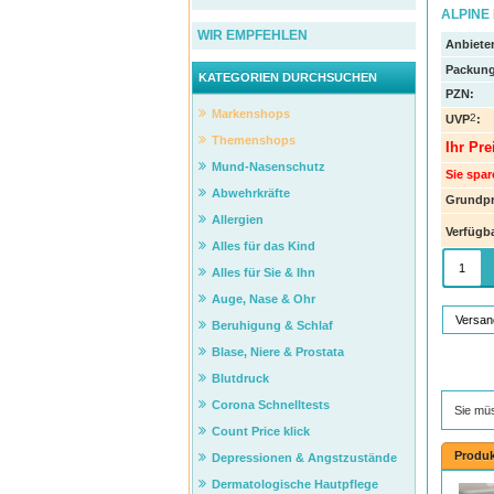
ALPINE 
WIR EMPFEHLEN
Anbieter
Packung
KATEGORIEN DURCHSUCHEN
PZN
:
Markenshops
2
UVP
:
Themenshops
Ihr Pre
Mund-Nasenschutz
Sie spar
Abwehrkräfte
Grundpr
Allergien
Verfügba
Alles für das Kind
Alles für Sie & Ihn
Auge, Nase & Ohr
Versan
Beruhigung & Schlaf
Blase, Niere & Prostata
Blutdruck
Corona Schnelltests
Sie mü
Count Price klick
Produk
Depressionen & Angstzustände
Dermatologische Hautpflege