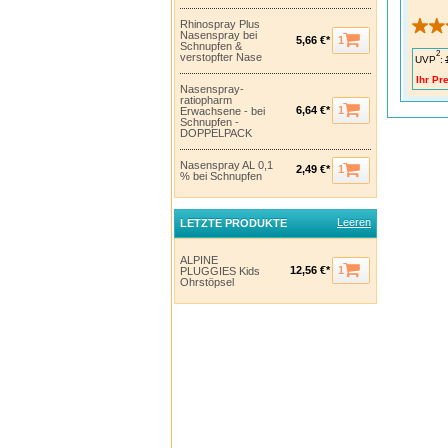
Rhinospray Plus
Nasenspray bei
1
5,66 €*
Schnupfen &
2
verstopfter Nase
UVP
:
Ihr Pre
Nasenspray-
ratiopharm
1
6,64 €*
Erwachsene - bei
Schnupfen -
DOPPELPACK
Nasenspray AL 0,1
1
2,49 €*
% bei Schnupfen
Leeren
LETZTE PRODUKTE
ALPINE
1
12,56 €*
PLUGGIES Kids
Ohrstöpsel