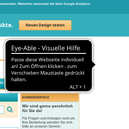
 verwenden. Weiterhin verwendet die Seite Google Analytics.
ukte.
Neues Design testen
Neuanmeldung
Anmelden
0
Artikel
0,00 €
PS
WECHSELWIRKUNGSCHECK
KUNDENSERVICE
Wir sind gerne persönlich
für Sie da!
Für Fragen und Anliegen rund um
Ihre Bestellung wenden Sie sich
bitte an unseren Service: