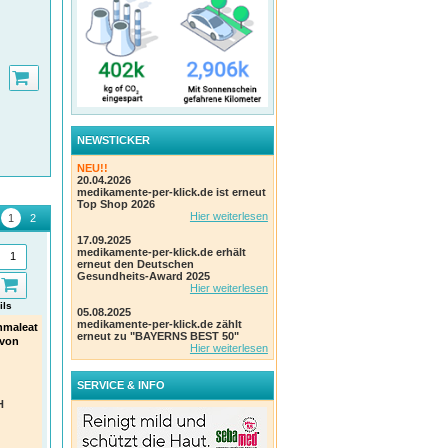
NEWSTICKER
NEU!!
20.04.2026
medikamente-per-klick.de ist erneut
Top Shop 2026
Hier weiterlesen
17.09.2025
medikamente-per-klick.de erhält
erneut den Deutschen
Gesundheits-Award 2025
Hier weiterlesen
ils
Details
Details
05.08.2025
medikamente-per-klick.de zählt
nmaleat
Allegra Allergietabletten -
Fenistil Kühl Roll-on,
NURO
erneut zu "BAYERNS BEST 50"
 von
schnell bei Heuschnupfen &
Kosmetikum beruhigt bei
Schm
Hier weiterlesen
ganzjährigen Allergien
Insektenstichen
Mon
Kühlende Hautpflege für gereizte
+ Gratis Lanyard
Reck
und juckende Haut
**Nur solange der Vorrat
Deu
SERVICE & INFO
reicht!!**
Haleon Germany GmbH
Einhe
H
A. Nattermann & Cie GmbH
Einheit:
8 ml Gel
PZN
Einheit:
20 Stk Tabletten
PZN
:
04074946
PZN
:
18113489