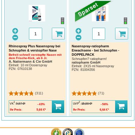
Rhinospray Plus Nasenspray bei
Nasenspray-ratiopharm
Schnupfen & verstopfter Nase
Erwachsene - bei Schnupfen -
DOPPELPACK
Befreit schnell verstopfte Nasen mit
dem Frische-Kick, ab 6 Jr.
Schnupfen? ratiopharm!
A. Nattermann & Cie GmbH
ratiopharm GmbH
Einheit:
10 ml Dosierspray
Einheit:
2X15 ml Nasenspray
PZN
:
07610138
PZN
:
81004356
(311)
(71)
1
2
VK
:
UVP
:
9,97 €*
15,00 €*
43%
56%
Ihr Preis:
5,66 €*
Ihr Preis:
6,64 €*