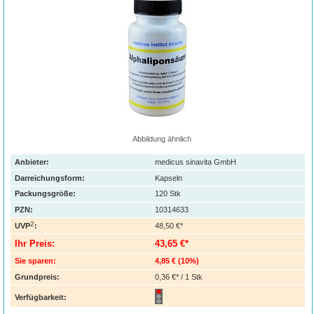
Abbildung ähnlich
Anbieter:
medicus sinavita GmbH
Darreichungsform:
Kapseln
Packungsgröße:
120
Stk
PZN
:
10314633
2
UVP
:
48,50 €*
Ihr Preis:
43,65 €*
Sie sparen:
4,85 €
(
10%
)
Grundpreis:
0,36 €* / 1 Stk
Verfügbarkeit: