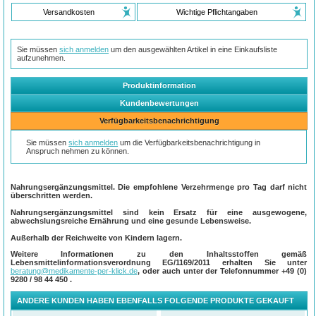
Versandkosten
Wichtige Pflichtangaben
Sie müssen
sich anmelden
um den ausgewählten Artikel in eine Einkaufsliste
aufzunehmen.
Produktinformation
Kundenbewertungen
Verfügbarkeitsbenachrichtigung
Sie müssen
sich anmelden
um die Verfügbarkeitsbenachrichtigung in
Anspruch nehmen zu können.
Nahrungsergänzungsmittel. Die empfohlene Verzehrmenge pro Tag darf nicht
überschritten werden.
Nahrungsergänzungsmittel sind kein Ersatz für eine ausgewogene,
abwechslungsreiche Ernährung und eine gesunde Lebensweise.
Außerhalb der Reichweite von Kindern lagern.
Weitere Informationen zu den Inhaltsstoffen gemäß
Lebensmittelinformationsverordnung EG/1169/2011 erhalten Sie unter
beratung@medikamente-per-klick.de
, oder auch unter der Telefonnummer
+49 (0)
9280 / 98 44 450
.
ANDERE KUNDEN HABEN EBENFALLS FOLGENDE PRODUKTE GEKAUFT