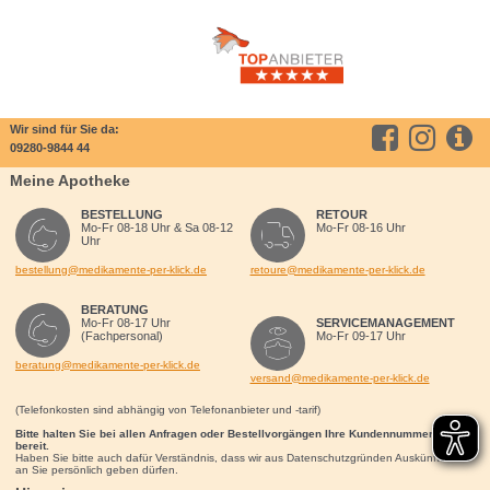
Wir sind für Sie da:
09280-9844 44
Meine Apotheke
BESTELLUNG
RETOUR
Mo-Fr 08-18 Uhr & Sa 08-12
Mo-Fr 08-16 Uhr
Uhr
bestellung@medikamente-per-klick.de
retoure@medikamente-per-klick.de
BERATUNG
Mo-Fr 08-17 Uhr
SERVICEMANAGEMENT
(Fachpersonal)
Mo-Fr 09-17 Uhr
beratung@medikamente-per-klick.de
versand@medikamente-per-klick.de
(Telefonkosten sind abhängig von Telefonanbieter und -tarif)
Bitte halten Sie bei allen Anfragen oder Bestellvorgängen Ihre Kundennummer für uns
bereit.
Haben Sie bitte auch dafür Verständnis, dass wir aus Datenschutzgründen Auskünfte nur
an Sie persönlich geben dürfen.