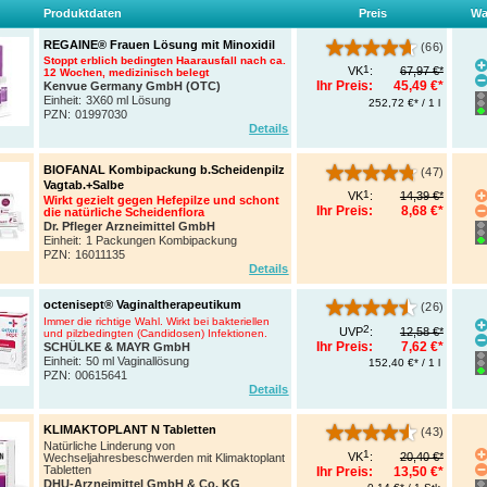
Produktdaten
Preis
Wa
REGAINE® Frauen Lösung mit Minoxidil
(66)
Stoppt erblich bedingten Haarausfall nach ca.
1
VK
:
67,97 €*
12 Wochen, medizinisch belegt
Ihr Preis:
45,49 €*
Kenvue Germany GmbH (OTC)
Einheit:
3X60 ml Lösung
252,72 €* / 1 l
PZN
:
01997030
Details
BIOFANAL Kombipackung b.Scheidenpilz
(47)
Vagtab.+Salbe
1
VK
:
14,39 €*
Wirkt gezielt gegen Hefepilze und schont
Ihr Preis:
8,68 €*
die natürliche Scheidenflora
Dr. Pfleger Arzneimittel GmbH
Einheit:
1 Packungen Kombipackung
PZN
:
16011135
Details
octenisept® Vaginaltherapeutikum
(26)
Immer die richtige Wahl.
Wirkt bei bakteriellen
2
UVP
:
12,58 €*
und pilzbedingten (Candidosen) Infektionen.
Ihr Preis:
7,62 €*
SCHÜLKE & MAYR GmbH
Einheit:
50 ml Vaginallösung
152,40 €* / 1 l
PZN
:
00615641
Details
KLIMAKTOPLANT N Tabletten
(43)
Natürliche Linderung von
1
VK
:
20,40 €*
Wechseljahresbeschwerden mit Klimaktoplant
Tabletten
Ihr Preis:
13,50 €*
DHU-Arzneimittel GmbH & Co. KG