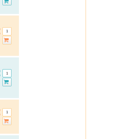
Ferrotone
Formoline
Formoline L112
frei
Frontline
Formigran
GeloMyrtol forte
Granu Fink
Grippostad C
Hansaplast
Hansepharm Powereiweiss
Hautfit
H & S
Iberogast
Klimaktoplant
Klosterfrau
Kneipp
Kytta
La Roche-Posay
Layenberger
Lemon Pharma
Lierac
Loceryl
Louis Widmer
Medipharma Cosmetics
Meditonsin
Miradent
Mucosolvan
Nasic
Neo Angin
Nicorette