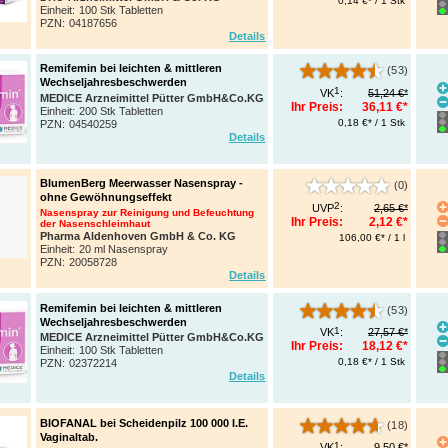
0,14 €* / 1 Stk
Einheit:
100 Stk Tabletten
PZN
:
04187656
Details
Remifemin bei leichten & mittleren
(53)
Wechseljahresbeschwerden
1
VK
:
51,24 €*
MEDICE Arzneimittel Pütter GmbH&Co.KG
Ihr Preis:
36,11 €*
Einheit:
200 Stk Tabletten
0,18 €* / 1 Stk
PZN
:
04540259
Details
BlumenBerg Meerwasser Nasenspray -
(0)
ohne Gewöhnungseffekt
2
UVP
:
2,65 €*
Nasenspray zur Reinigung und Befeuchtung
Ihr Preis:
2,12 €*
der Nasenschleimhaut
Pharma Aldenhoven GmbH & Co. KG
106,00 €* / 1 l
Einheit:
20 ml Nasenspray
PZN
:
20058728
Details
Remifemin bei leichten & mittleren
(53)
Wechseljahresbeschwerden
1
VK
:
27,57 €*
MEDICE Arzneimittel Pütter GmbH&Co.KG
Ihr Preis:
18,12 €*
Einheit:
100 Stk Tabletten
0,18 €* / 1 Stk
PZN
:
02372214
Details
BIOFANAL bei Scheidenpilz 100 000 I.E.
(18)
Vaginaltab.
1
VK
:
9,50 €*