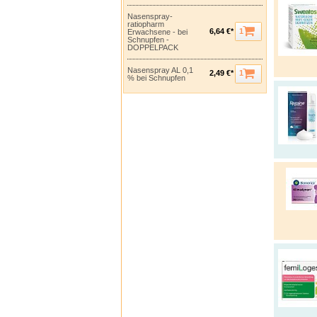
Nasenspray-
ratiopharm
1
6,64 €*
Erwachsene - bei
Schnupfen -
DOPPELPACK
Nasenspray AL 0,1
1
2,49 €*
% bei Schnupfen