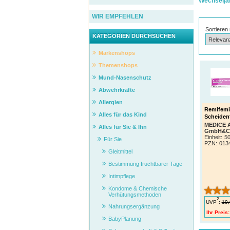
Wechselja
WIR EMPFEHLEN
Sortieren
KATEGORIEN DURCHSUCHEN
Markenshops
Themenshops
Mund-Nasenschutz
Abwehrkräfte
Allergien
Remifemi
Alles für das Kind
Scheiden
MEDICE Ar
Alles für Sie & Ihn
GmbH&C
Einheit:
50
Für Sie
PZN
:
013
Gleitmittel
Bestimmung fruchtbarer Tage
Intimpflege
Kondome & Chemische
Verhütungsmethoden
2
UVP
:
19,
Nahrungsergänzung
Ihr Preis:
BabyPlanung