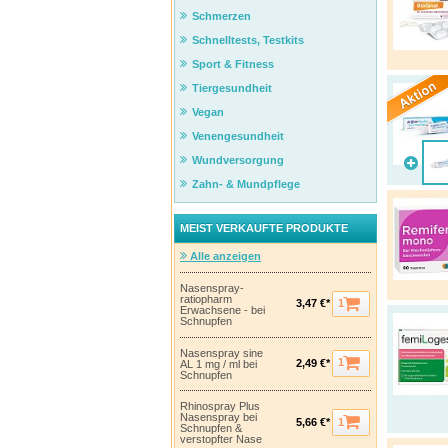
Schmerzen
Schnelltests, Testkits
Sport & Fitness
Tiergesundheit
Vegan
Venengesundheit
Wundversorgung
Zahn- & Mundpflege
MEIST VERKAUFTE PRODUKTE
Alle anzeigen
Nasenspray-
ratiopharm
1
3,47 €*
Erwachsene - bei
Schnupfen
Nasenspray sine
1
2,49 €*
AL 1 mg / ml bei
Schnupfen
Rhinospray Plus
Nasenspray bei
1
5,66 €*
Schnupfen &
verstopfter Nase