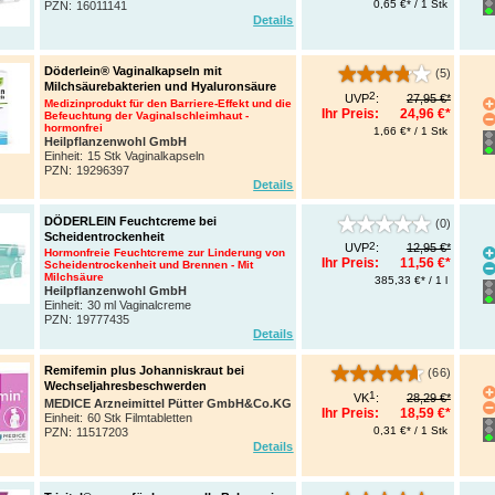
0,65 €* / 1 Stk
PZN
:
16011141
Details
Döderlein® Vaginalkapseln mit
(5)
Milchsäurebakterien und Hyaluronsäure
2
UVP
:
27,95 €*
Medizinprodukt für den Barriere-Effekt und die
Ihr Preis:
24,96 €*
Befeuchtung der Vaginalschleimhaut -
hormonfrei
1,66 €* / 1 Stk
Heilpflanzenwohl GmbH
Einheit:
15 Stk Vaginalkapseln
PZN
:
19296397
Details
DÖDERLEIN Feuchtcreme bei
(0)
Scheidentrockenheit
2
UVP
:
12,95 €*
Hormonfreie Feuchtcreme zur Linderung von
Ihr Preis:
11,56 €*
Scheidentrockenheit und Brennen - Mit
Milchsäure
385,33 €* / 1 l
Heilpflanzenwohl GmbH
Einheit:
30 ml Vaginalcreme
PZN
:
19777435
Details
Remifemin plus Johanniskraut bei
(66)
Wechseljahresbeschwerden
1
VK
:
28,29 €*
MEDICE Arzneimittel Pütter GmbH&Co.KG
Ihr Preis:
18,59 €*
Einheit:
60 Stk Filmtabletten
0,31 €* / 1 Stk
PZN
:
11517203
Details