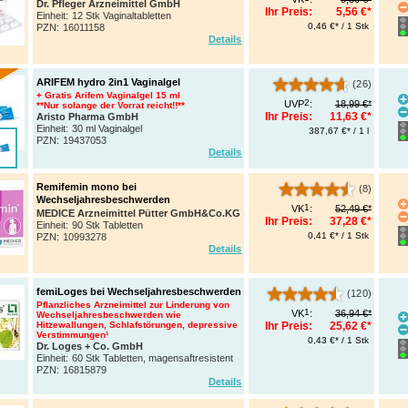
Dr. Pfleger Arzneimittel GmbH
Ihr Preis:
5,56 €*
Einheit:
12 Stk Vaginaltabletten
0,46 €* / 1 Stk
PZN
:
16011158
Details
ARIFEM hydro 2in1 Vaginalgel
(26)
+ Gratis Arifem Vaginalgel 15 ml
2
UVP
:
18,99 €*
**Nur solange der Vorrat reicht!!**
Ihr Preis:
11,63 €*
Aristo Pharma GmbH
Einheit:
30 ml Vaginalgel
387,67 €* / 1 l
PZN
:
19437053
Details
Remifemin mono bei
(8)
Wechseljahresbeschwerden
1
VK
:
52,49 €*
MEDICE Arzneimittel Pütter GmbH&Co.KG
Ihr Preis:
37,28 €*
Einheit:
90 Stk Tabletten
0,41 €* / 1 Stk
PZN
:
10993278
Details
femiLoges bei Wechseljahresbeschwerden
(120)
Pflanzliches Arzneimittel zur Linderung von
1
VK
:
36,94 €*
Wechseljahresbeschwerden wie
Hitzewallungen, Schlafstörungen, depressive
Ihr Preis:
25,62 €*
Verstimmungen¹
0,43 €* / 1 Stk
Dr. Loges + Co. GmbH
Einheit:
60 Stk Tabletten, magensaftresistent
PZN
:
16815879
Details