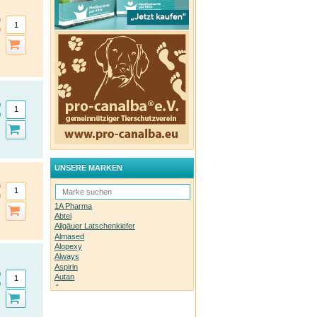
UNSERE MARKEN
1A Pharma
Abtei
Allgäuer Latschenkiefer
Almased
Alopexy
Always
Aspirin
Autan
Avene
Bachblüten-Orginal
Bepanthen