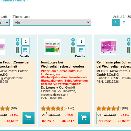
hrsbeschwerden
 nach:
Filtern nach:
Artikel 1 - 3
1
2
Details
Details
n FeuchtCreme bei
femiLoges bei
Remifemin plus Johan
trockenheit
Wechseljahresbeschwerden
bei Wechseljahresbe
zneimittel Pütter
Pflanzliches Arzneimittel zur
MEDICE Arzneimittel P
Linderung von
o.KG
GmbH&Co.KG
Wechseljahresbeschwerden wie
 g Vaginalcreme
Einheit:
100 Stk Filmtabl
Hitzewallungen, Schlafstörungen,
46048
PZN
:
11517226
depressive Verstimmungen¹
Dr. Loges + Co. GmbH
Einheit:
90 Stk Tabletten,
magensaftresistent
PZN
:
16815885
(60)
(120)
(66)
1
1
VK
:
VK
:
99 €*
50,96 €*
42,14 €*
22%
29%
31%
15,51 €*
Ihr Preis:
36,22 €*
Ihr Preis:
28,92 €*