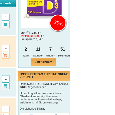
renkorb
-39%
2
UVP
:
17,99 €*
Ihr Preis:
10,95 €*
Sie sparen:
7,04 €
2
11
7
50
Tage
Jetzt sichern
UNSER BEITRAG FÜR EINE GRÜNE
ZUKUNFT
Denn
NACHHALTIGKEIT
wird bei uns
GROSS
geschrieben.
Unser Logistikzentrum im schönen
Oberfranken verfügt über eine
hochmoderne Photovoltaikanlage,
welche uns mit Strom versorgt.
Die bisherige Bilanz: