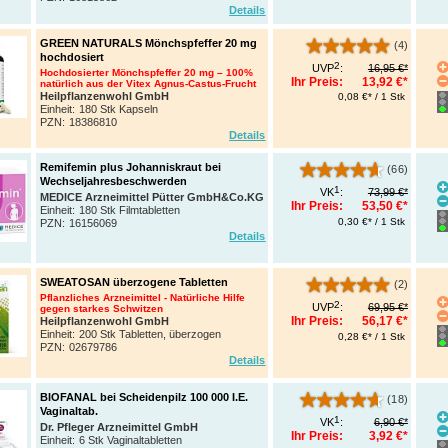
Details
GREEN NATURALS Mönchspfeffer 20 mg
(4)
hochdosiert
2
UVP
:
16,95 €*
Hochdosierter Mönchspfeffer 20 mg – 100%
Ihr Preis:
13,92 €*
natürlich aus der Vitex Agnus-Castus-Frucht
Heilpflanzenwohl GmbH
0,08 €* / 1 Stk
Einheit:
180 Stk Kapseln
PZN
:
18386810
Details
Remifemin plus Johanniskraut bei
(66)
Wechseljahresbeschwerden
1
VK
:
73,99 €*
MEDICE Arzneimittel Pütter GmbH&Co.KG
Ihr Preis:
53,50 €*
Einheit:
180 Stk Filmtabletten
0,30 €* / 1 Stk
PZN
:
16156069
Details
SWEATOSAN überzogene Tabletten
(2)
Pflanzliches Arzneimittel - Natürliche Hilfe
2
UVP
:
69,95 €*
gegen starkes Schwitzen
Ihr Preis:
56,17 €*
Heilpflanzenwohl GmbH
Einheit:
200 Stk Tabletten, überzogen
0,28 €* / 1 Stk
PZN
:
02679786
Details
BIOFANAL bei Scheidenpilz 100 000 I.E.
(18)
Vaginaltab.
1
VK
:
6,90 €*
Dr. Pfleger Arzneimittel GmbH
Ihr Preis:
3,92 €*
Einheit:
6 Stk Vaginaltabletten