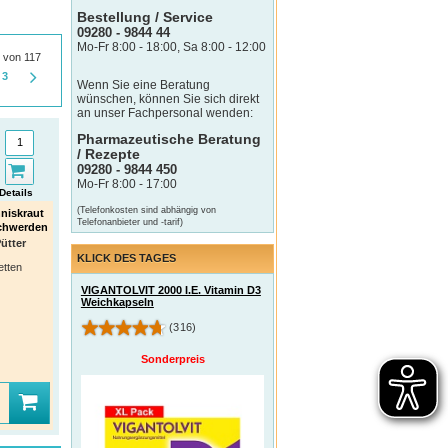
Bestellung / Service
09280 - 9844 44
Mo-Fr 8:00 - 18:00, Sa 8:00 - 12:00
0 von 117
3
Wenn Sie eine Beratung
wünschen, können Sie sich direkt
an unser Fachpersonal wenden:
Pharmazeutische Beratung
/ Rezepte
09280 - 9844 450
Mo-Fr 8:00 - 17:00
Details
(Telefonkosten sind abhängig von
niskraut
Telefonanbieter und -tarif)
schwerden
ütter
KLICK DES TAGES
etten
VIGANTOLVIT 2000 I.E. Vitamin D3
Weichkapseln
(316)
Sonderpreis