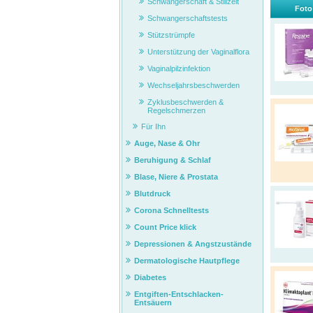
Schwangerschaft & Stillzeit
Foto
Schwangerschaftstests
Stützstrümpfe
Unterstützung der Vaginalflora
Vaginalpilzinfektion
Wechseljahrsbeschwerden
Zyklusbeschwerden &
Regelschmerzen
Für Ihn
Auge, Nase & Ohr
Beruhigung & Schlaf
Blase, Niere & Prostata
Blutdruck
Corona Schnelltests
Count Price klick
Depressionen & Angstzustände
Dermatologische Hautpflege
Diabetes
Entgiften-Entschlacken-
Entsäuern