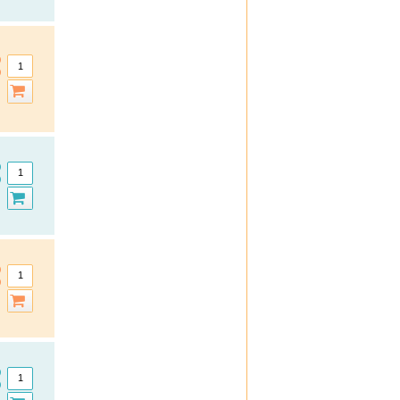
Basica
Biolectra
Bombastus
Boots Laboratories
BoxaGrippal
Bübchen
Canesten
Caudalie
Celyoung
Claire Fisher
Count Price klick
Daylong
DHU Naturtalente
DHU Schüßler-Salze
Dobendan
Doc
Doc Ibuprofen Schmerzgel
Doppelherz
Ducray
Durex
efasit
Elasten
Elevit
Ell Cranell
Esberitox
Elmex Gelee
Emser
Espumisan Gold
Eubos
Eucerin
Excipial
Femibion