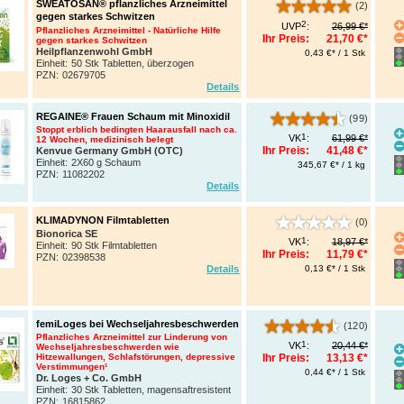
SWEATOSAN® pflanzliches Arzneimittel
(2)
gegen starkes Schwitzen
2
UVP
:
26,99 €*
Pflanzliches Arzneimittel - Natürliche Hilfe
Ihr Preis:
21,70 €*
gegen starkes Schwitzen
Heilpflanzenwohl GmbH
0,43 €* / 1 Stk
Einheit:
50 Stk Tabletten, überzogen
PZN
:
02679705
Details
REGAINE® Frauen Schaum mit Minoxidil
(99)
Stoppt erblich bedingten Haarausfall nach ca.
1
VK
:
61,99 €*
12 Wochen, medizinisch belegt
Ihr Preis:
41,48 €*
Kenvue Germany GmbH (OTC)
Einheit:
2X60 g Schaum
345,67 €* / 1 kg
PZN
:
11082202
Details
KLIMADYNON Filmtabletten
(0)
Bionorica SE
1
VK
:
18,97 €*
Einheit:
90 Stk Filmtabletten
Ihr Preis:
11,79 €*
PZN
:
02398538
0,13 €* / 1 Stk
Details
femiLoges bei Wechseljahresbeschwerden
(120)
Pflanzliches Arzneimittel zur Linderung von
1
VK
:
20,44 €*
Wechseljahresbeschwerden wie
Hitzewallungen, Schlafstörungen, depressive
Ihr Preis:
13,13 €*
Verstimmungen¹
0,44 €* / 1 Stk
Dr. Loges + Co. GmbH
Einheit:
30 Stk Tabletten, magensaftresistent
PZN
:
16815862