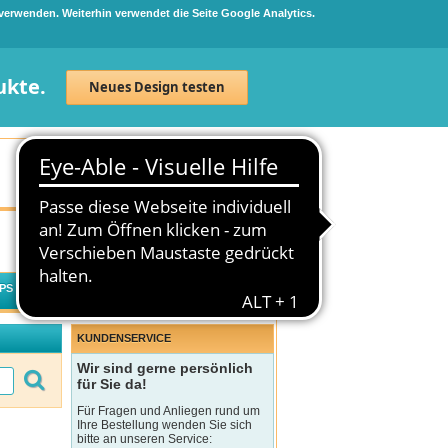
 verwenden. Weiterhin verwendet die Seite Google Analytics.
ukte.
Neues Design testen
Neuanmeldung
Anmelden
0
Artikel
0,00 €
PS
WECHSELWIRKUNGSCHECK
KUNDENSERVICE
Wir sind gerne persönlich
für Sie da!
Für Fragen und Anliegen rund um
Ihre Bestellung wenden Sie sich
bitte an unseren Service: