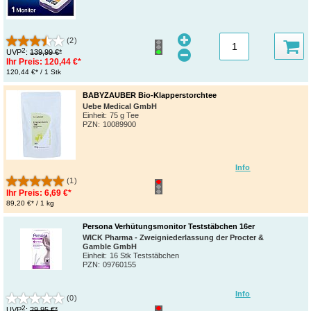
(2)
2
UVP
:
139,99 €*
Ihr Preis:
120,44 €*
120,44 €* / 1 Stk
BABYZAUBER Bio-Klapperstorchtee
Uebe Medical GmbH
Einheit:
75 g Tee
PZN
:
10089900
Info
(1)
Ihr Preis:
6,69 €*
89,20 €* / 1 kg
Persona Verhütungsmonitor Teststäbchen 16er
WICK Pharma - Zweigniederlassung der Procter &
Gamble GmbH
Einheit:
16 Stk Teststäbchen
PZN
:
09760155
Info
(0)
2
UVP
:
29,95 €*