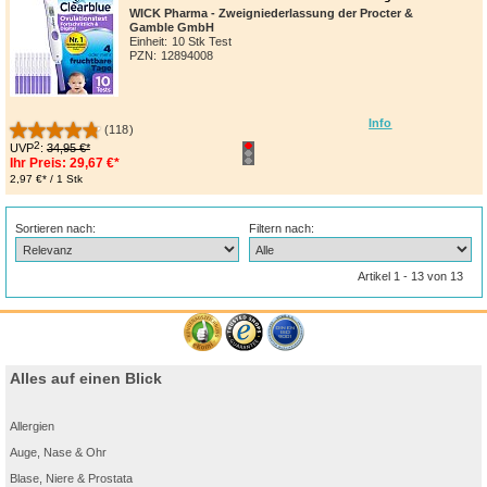
WICK Pharma - Zweigniederlassung der Procter &
Gamble GmbH
Einheit:
10 Stk Test
PZN
:
12894008
Info
(118)
2
UVP
:
34,95 €*
Ihr Preis:
29,67 €*
2,97 €* / 1 Stk
Sortieren nach:
Filtern nach:
Artikel 1 - 13 von 13
Alles auf einen Blick
Allergien
Auge, Nase & Ohr
Blase, Niere & Prostata