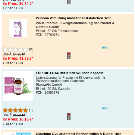
Ihr Preis:
26,74 €*
1,67 €* / 1 Stk
Persona Verhütungsmonitor Teststäbchen 32er
WICK Pharma - Zweigniederlassung der Procter &
Gamble GmbH
Einheit:
32 Stk Teststäbchen
PZN
:
09760161
Info
(0)
2
UVP
:
54,95 €*
Ihr Preis:
41,39 €*
1,29 €* / 1 Stk
FÜR DIE FRAU mit Kinderwunsch Kapseln
Unterstützung für Frauen mit Kinderwunsch mit
Pflanzenextrakten und Vitaminen
PlantaVis GmbH
Einheit:
90 Stk Kapseln
PZN
:
10953876
Info
(1)
2
UVP
:
24,90 €*
Ihr Preis:
16,18 €*
0,18 €* / 1 Stk
Clearblue Ovulationstest Fortschrittlich & Digital 10er