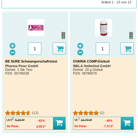
Artikel 1 - 13 von 13
BE SURE Schwangerschaftstest
OVARIA COMP.Globuli
Pharma Peter GmbH
WALA Heilmittel GmbH
Einheit:
1 Stk Test
Einheit:
20 g Globuli
PZN
:
00746538
PZN
:
08786879
(12)
(2)
2
1
UVP
:
VK
:
5,20 €*
12,79 €*
61%
40%
Ihr Preis:
2,03 €*
Ihr Preis:
7,71 €*