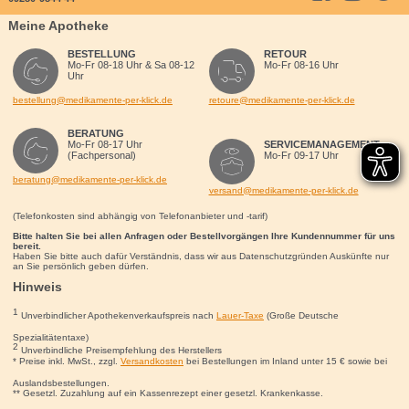
Meine Apotheke
BESTELLUNG
RETOUR
Mo-Fr 08-18 Uhr & Sa 08-12
Mo-Fr 08-16 Uhr
Uhr
bestellung@medikamente-per-klick.de
retoure@medikamente-per-klick.de
BERATUNG
Mo-Fr 08-17 Uhr
SERVICEMANAGEMENT
(Fachpersonal)
Mo-Fr 09-17 Uhr
beratung@medikamente-per-klick.de
versand@medikamente-per-klick.de
(Telefonkosten sind abhängig von Telefonanbieter und -tarif)
Bitte halten Sie bei allen Anfragen oder Bestellvorgängen Ihre Kundennummer für uns
bereit.
Haben Sie bitte auch dafür Verständnis, dass wir aus Datenschutzgründen Auskünfte nur
an Sie persönlich geben dürfen.
Hinweis
1
Unverbindlicher Apothekenverkaufspreis nach
Lauer-Taxe
(Große Deutsche
Spezialitätentaxe)
2
Unverbindliche Preisempfehlung des Herstellers
* Preise inkl. MwSt., zzgl.
Versandkosten
bei Bestellungen im Inland unter 15
€
sowie bei
Auslandsbestellungen.
** Gesetzl. Zuzahlung auf ein Kassenrezept einer gesetzl. Krankenkasse.