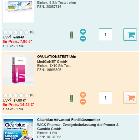
Einheit:
5 Stk Teststreifen
PZN
:
20087316
(0)
2
UVP
:
9,99 €*
Ihr Preis:
7,90 €*
1,58 €* / 1 Stk
OVULATIONSTEST Urin
MedGoNET GmbH
Einheit:
1X10 Stk Test
PZN
:
19993305
(0)
2
UVP
:
17,80 €*
Ihr Preis:
14,42 €*
1,44 €* / 1 Stk
Clearblue Advanced Fertilitätsmonitor
WICK Pharma - Zweigniederlassung der Procter &
Gamble GmbH
Einheit:
1 Stk
PZN
:
10131068