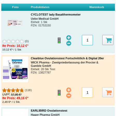
Foto
Produktdaten
Warenkorb
CYCLOTEST lady Basalthermometer
Uebe Medical GmbH
Einheit:
1 Stk
PZN
:
01753150
(0)
Ihr Preis:
10,12 €*
10,12 €* / 1 Stk
Clearblue Ovulationstest Fortschrittlich & Digital 20er
WICK Pharma - Zweigniederlassung der Procter &
Gamble GmbH
Einheit:
20 Stk Test
PZN
:
13827787
(118)
2
UVP
:
57,95 €*
Ihr Preis:
49,16 €*
2,46 €* / 1 Stk
EARLIBIRD Ovulationstest
Hager Pharma GmbH