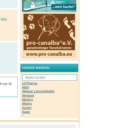
Info
UNSERE MARKEN
1A Pharma
16 von 16
Abtei
Allgäuer Latschenkiefer
Almased
Alopexy
Always
Aspirin
Autan
Avene
Bachblüten-Orginal
Bepanthen