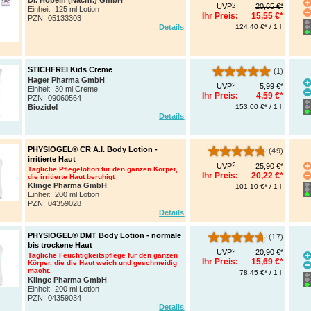
Dr. Hobein (Nachf.) GmbH
2
UVP
:
20,65 €*
Einheit:
125 ml Lotion
Ihr Preis:
15,55 €*
PZN
:
05133303
124,40 €* / 1 l
Details
STICHFREI Kids Creme
(1)
Hager Pharma GmbH
2
UVP
:
5,99 €*
Einheit:
30 ml Creme
Ihr Preis:
4,59 €*
PZN
:
09060564
153,00 €* / 1 l
Biozide!
Details
PHYSIOGEL® CR A.I. Body Lotion -
(49)
irritierte Haut
2
UVP
:
25,90 €*
Tägliche Pflegelotion für den ganzen Körper,
Ihr Preis:
20,22 €*
die irritierte Haut beruhigt
Klinge Pharma GmbH
101,10 €* / 1 l
Einheit:
200 ml Lotion
PZN
:
04359028
Details
PHYSIOGEL® DMT Body Lotion - normale
(17)
bis trockene Haut
2
UVP
:
20,90 €*
Tägliche Feuchtigkeitspflege für den ganzen
Ihr Preis:
15,69 €*
Körper, die die Haut weich und geschmeidig
macht.
78,45 €* / 1 l
Klinge Pharma GmbH
Einheit:
200 ml Lotion
PZN
:
04359034
Details