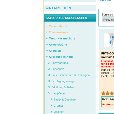
Lotionen
WIR EMPFEHLEN
Sortieren
KATEGORIEN DURCHSUCHEN
Markenshops
Themenshops
Mund-Nasenschutz
Abwehrkräfte
Allergien
PHYSIOG
Alles für das Kind
normale 
Feuchtigk
Babynahrung
für die t
normaler 
Badespaß
Klinge 
Einheit:
1
Bauchschmerzen & Blähungen
PZN
:
043
Beruhigungssauger
Erkältung & Fieber
Hautpflege
2
UVP
:
22,
Bade- & Duschgel
Ihr Preis:
Cremes
Lotionen