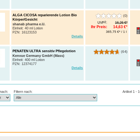
ALGA CICOSA reparierende Lotion Bio
(0)
Körper/Gesicht
2
UVP
:
16,26 €*
shanab pharma e.U.
Ihr Preis:
14,63 €*
Einheit:
40 ml Lotion
365,75 €* / 1 l
PZN
:
16123153
Details
PENATEN ULTRA sensitiv Pflegelotion
(64)
Kenvue Germany GmbH (Mass)
Einheit:
400 ml Lotion
PZN
:
12374177
Details
 nach:
Filtern nach:
Artikel 1 - 