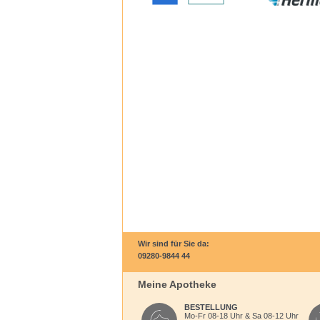
Wir sind für Sie da:
09280-9844 44
Meine Apotheke
BESTELLUNG
Mo-Fr 08-18 Uhr & Sa 08-12 Uhr