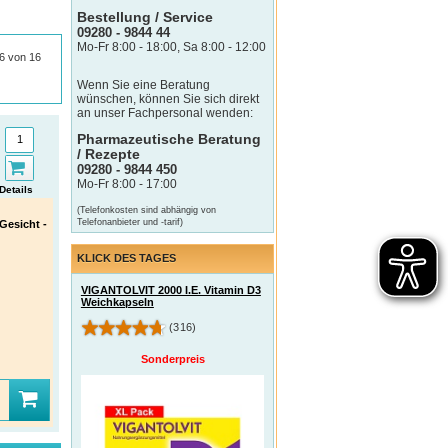
Bestellung / Service
09280 - 9844 44
Mo-Fr 8:00 - 18:00, Sa 8:00 - 12:00
16 von 16
Wenn Sie eine Beratung
wünschen, können Sie sich direkt
an unser Fachpersonal wenden:
Pharmazeutische Beratung
/ Rezepte
09280 - 9844 450
Mo-Fr 8:00 - 17:00
Details
(Telefonkosten sind abhängig von
Telefonanbieter und -tarif)
Gesicht -
KLICK DES TAGES
VIGANTOLVIT 2000 I.E. Vitamin D3
Weichkapseln
(316)
Sonderpreis