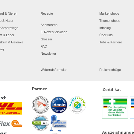
auf & Nieren
Rezepte
Markenshops
e & Natur
Themenshops
Schmerzen
Körperpflege
Infoblog
E-Rezept einlösen
m & Leber
Über uns
Glossar
skeln & Gelenke
Jobs & Karriere
FAQ
eke
Newsletter
Widerrufsformular
Freiumschläge
Partner
Zertifikat
Auszeichnung