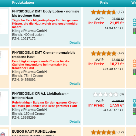
Produktdaten
Preis
Wa
PHYSIOGEL® DMT Body Lotion - normale
(17)
bis trockene Haut
2
UVP
:
27,90 €*
Tägliche Feuchtigkeitspflege für den ganzen
Ihr Preis:
21,85 €*
Körper, die die Haut weich und geschmeidig
macht.
54,63 €* / 1 l
Klinge Pharma GmbH
Einheit:
400 ml Lotion
PZN
:
10217172
Details
PHYSIOGEL® DMT Creme - normale bis
(42)
trockene Haut
2
UVP
:
13,90 €*
Feuchtigkeitsspendende Creme für die
Ihr Preis:
10,23 €*
tägliche Anwendung bei normaler bis
trockener Haut
136,40 €* / 1 l
Klinge Pharma GmbH
Einheit:
75 ml Creme
PZN
:
04359092
Details
PHYSIOGEL® CR A.I. Lipidbalsam -
(0)
irritierte Haut
2
UVP
:
23,90 €*
Reichhaltiger Balsam für den ganzen Körper
Ihr Preis:
17,59 €*
bei stark juckender und sehr geröteter Haut
Klinge Pharma GmbH
117,27 €* / 1 l
Einheit:
150 ml Creme
PZN
:
15995299
Details
EUBOS HAUT RUHE Lotion
(12)