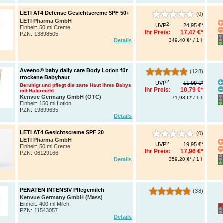
LETI AT4 Defense Gesichtscreme SPF 50+
(0)
LETI Pharma GmbH
2
UVP
:
24,95 €*
Einheit:
50 ml Creme
Ihr Preis:
17,47 €*
PZN
:
13898505
349,40 €* / 1 l
Details
Aveeno® baby daily care Body Lotion für
(128)
trockene Babyhaut
2
UVP
:
11,99 €*
Beruhigt und pflegt die zarte Haut Ihres Babys
Ihr Preis:
10,79 €*
mit Hafermehl
Kenvue Germany GmbH (OTC)
71,93 €* / 1 l
Einheit:
150 ml Lotion
PZN
:
19899635
Details
LETI AT4 Gesichtscreme SPF 20
(0)
LETI Pharma GmbH
2
UVP
:
19,95 €*
Einheit:
50 ml Creme
Ihr Preis:
17,96 €*
PZN
:
06129166
359,20 €* / 1 l
Details
PENATEN INTENSIV Pflegemilch
(38)
Kenvue Germany GmbH (Mass)
Einheit:
400 ml Milch
PZN
:
11543057
Details