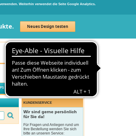
 verwenden. Weiterhin verwendet die Seite Google Analytics.
ukte.
Neues Design testen
Neuanmeldung
Anmelden
0
Artikel
0,00 €
PS
WECHSELWIRKUNGSCHECK
KUNDENSERVICE
Wir sind gerne persönlich
für Sie da!
Für Fragen und Anliegen rund um
Ihre Bestellung wenden Sie sich
bitte an unseren Service: