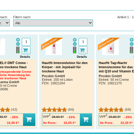
 nach:
Filtern nach:
Artikel 1 - 
Details
Details
EL® DMT Creme -
Hautfit Intensivlotion für den
Hautfit Tag+Nacht
bis trockene Haut
Körper - mit Jojobaöl für
Intensivcreme für das 
trockene Haut
mit Q10 und Vitamin E
eitsspendende Creme
ägliche Anwendung bei
Proskin GmbH
Proskin GmbH
bis trockener Haut
Einheit:
200 ml Lotion
Einheit:
50 ml Creme
Pharma GmbH
PZN
:
10821264
PZN
:
10821270
50 ml Creme
59086
(42)
(66)
(68)
2
2
UVP
:
UVP
:
50 €*
28,60 €*
29,80 €*
26%
23%
25%
16,56 €*
Ihr Preis:
22,05 €*
Ihr Preis:
22,35 €*