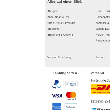
Alles auf einen Blick
Allergien
Herz, Kreisl
Auge, Nase & Ohr
Homöopathi
Blase, Niere & Prostata
Kosmetik & 
Erkältung
Magen, Dar
Ernährung & Gewicht
Nerven, Mu
Reiseapoth
Versand & Lieferung
Retoure
Versand
Zahlungsarten