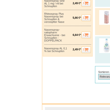
Nasenspray sine
1
2,49 €*
AL 1 mg / ml bei
Schnupfen
Rhinospray Plus
Nasenspray bei
1
5,66 €*
Schnupfen &
verstopfter Nase
Nasenspray-
ratiopharm
1
6,64 €*
Erwachsene - bei
Schnupfen -
DOPPELPACK
Nasenspray AL 0,1
1
2,49 €*
% bei Schnupfen
Sortieren