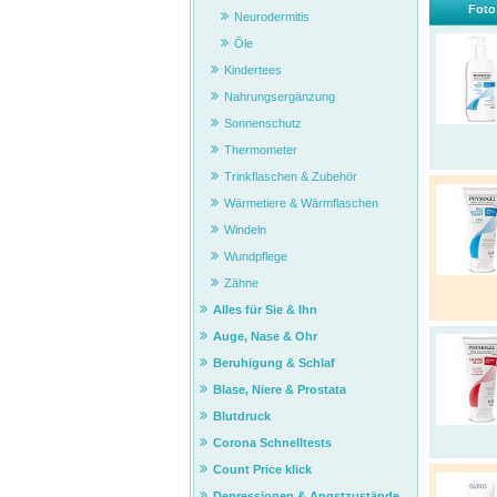
Foto
Neurodermitis
Öle
Kindertees
Nahrungsergänzung
Sonnenschutz
Thermometer
Trinkflaschen & Zubehör
Wärmetiere & Wärmflaschen
Windeln
Wundpflege
Zähne
Alles für Sie & Ihn
Auge, Nase & Ohr
Beruhigung & Schlaf
Blase, Niere & Prostata
Blutdruck
Corona Schnelltests
Count Price klick
Depressionen & Angstzustände