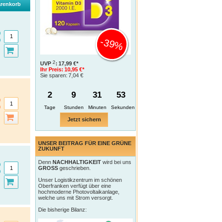
renkorb
-39%
2
UVP
:
17,99 €*
Ihr Preis:
10,95 €*
Sie sparen:
7,04 €
2
9
31
52
Tage
Jetzt sichern
UNSER BEITRAG FÜR EINE GRÜNE
ZUKUNFT
Denn
NACHHALTIGKEIT
wird bei uns
GROSS
geschrieben.
Unser Logistikzentrum im schönen
Oberfranken verfügt über eine
hochmoderne Photovoltaikanlage,
welche uns mit Strom versorgt.
Die bisherige Bilanz: