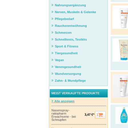
Nahrungsergänzung
Nerven, Muskeln & Gelenke
Pflegebedarf
Raucherentwöhnung
Schmerzen
Schnelltests, Testkits
Sport & Fitness
Tiergesundheit
Vegan
Venengesundheit
Wundversorgung
Zahn- & Mundpflege
MEIST VERKAUFTE PRODUKTE
Alle anzeigen
Nasenspray-
ratiopharm
1
3,47 €*
Erwachsene - bei
Schnupfen