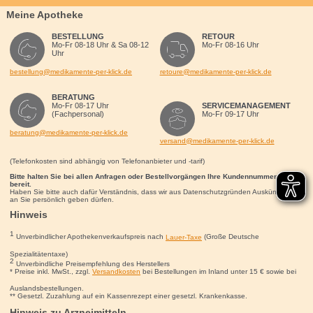
Meine Apotheke
BESTELLUNG
RETOUR
Mo-Fr 08-18 Uhr & Sa 08-12
Mo-Fr 08-16 Uhr
Uhr
bestellung@medikamente-per-klick.de
retoure@medikamente-per-klick.de
BERATUNG
Mo-Fr 08-17 Uhr
SERVICEMANAGEMENT
(Fachpersonal)
Mo-Fr 09-17 Uhr
beratung@medikamente-per-klick.de
versand@medikamente-per-klick.de
(Telefonkosten sind abhängig von Telefonanbieter und -tarif)
Bitte halten Sie bei allen Anfragen oder Bestellvorgängen Ihre Kundennummer für uns
bereit.
Haben Sie bitte auch dafür Verständnis, dass wir aus Datenschutzgründen Auskünfte nur
an Sie persönlich geben dürfen.
Hinweis
1
Unverbindlicher Apothekenverkaufspreis nach
Lauer-Taxe
(Große Deutsche
Spezialitätentaxe)
2
Unverbindliche Preisempfehlung des Herstellers
* Preise inkl. MwSt., zzgl.
Versandkosten
bei Bestellungen im Inland unter 15
€
sowie bei
Auslandsbestellungen.
** Gesetzl. Zuzahlung auf ein Kassenrezept einer gesetzl. Krankenkasse.
Hinweis zu Arzneimitteln