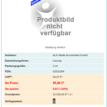
Abbildung ähnlich
Anbieter:
ALK-Abello Arzneimittel GmbH
Darreichungsform:
Lösung
Packungsgröße:
2
ml
PZN
:
02531084
2
UVP
:
50,07 €*
Ihr Preis:
45,06 €*
Sie sparen:
5,01 €
(
10%
)
Grundpreis:
22.530,00 €* / 1 l
Verfügbarkeit: