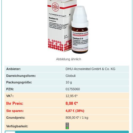
Abbildung ähnlich
Anbieter:
DHU-Arzneimittel GmbH & Co. KG
Darreichungsform:
Globuli
Packungsgröße:
10
g
PZN
:
01755060
1
VK
:
12,95 €*
Ihr Preis:
8,08 €*
Sie sparen:
4,87 €
(
38%
)
Grundpreis:
808,00 €* / 1 kg
Verfügbarkeit: