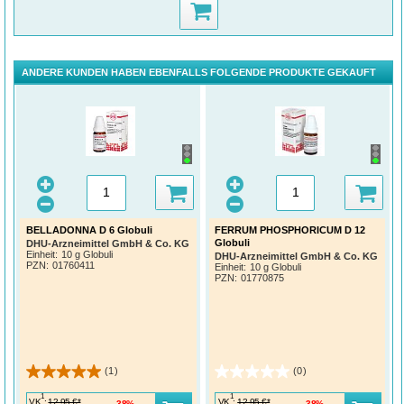
ANDERE KUNDEN HABEN EBENFALLS FOLGENDE PRODUKTE GEKAUFT
BELLADONNA D 6 Globuli
FERRUM PHOSPHORICUM D 12
Globuli
DHU-Arzneimittel GmbH & Co. KG
Einheit:
10 g Globuli
DHU-Arzneimittel GmbH & Co. KG
PZN
:
01760411
Einheit:
10 g Globuli
PZN
:
01770875
(1)
(0)
1
1
VK
:
VK
:
12,95 €*
12,95 €*
38%
38%