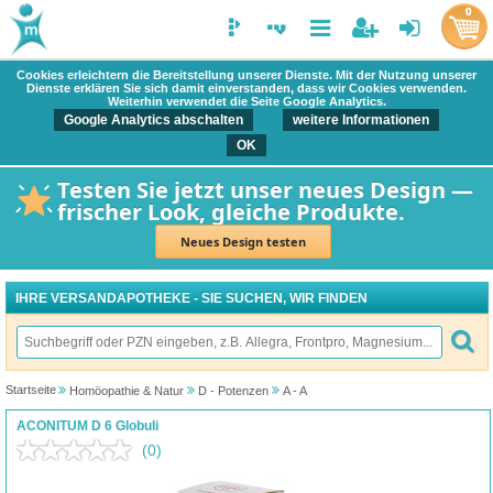
0
Cookies erleichtern die Bereitstellung unserer Dienste. Mit der Nutzung unserer
Dienste erklären Sie sich damit einverstanden, dass wir Cookies verwenden.
Weiterhin verwendet die Seite Google Analytics.
Google Analytics abschalten
weitere Informationen
OK
Testen Sie jetzt unser neues Design —
frischer Look, gleiche Produkte.
Neues Design testen
IHRE VERSANDAPOTHEKE - SIE SUCHEN, WIR FINDEN
Startseite
Homöopathie & Natur
D - Potenzen
A - A
ACONITUM D 6 Globuli
(0)